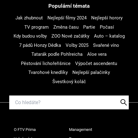
Populární témata
Jak zhubnout
Nejlepší filmy 2024
Nejlepší horory
TV program
Změna času
Partie
Počasí
Kdy budou volby
ZOO Nové začátky
Auto – katalog
7 pádů Honzy Dědka
Volby 2025
Svařené víno
Tatarák podle Pohlreicha
Aloe vera
Pěstování lichořeřišnice
Výpočet ascendentu
Tvarohové knedlíky
Nejlepší palačinky
Švestkový koláč
O FTV Prima
Management