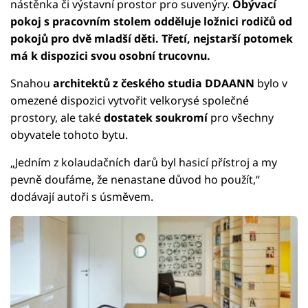
nástěnka či výstavní prostor pro suvenýry.
Obývací
pokoj s pracovním stolem odděluje ložnici rodičů od
pokojů pro dvě mladší děti. Třetí, nejstarší potomek
má k dispozici svou osobní trucovnu.
Snahou
architektů z českého studia DDAANN
bylo v
omezené dispozici vytvořit velkorysé společné
prostory, ale také
dostatek soukromí
pro všechny
obyvatele tohoto bytu.
„Jedním z kolaudačních darů byl hasicí přístroj a my
pevně doufáme, že nenastane důvod ho použít,“
dodávají autoři s úsměvem.