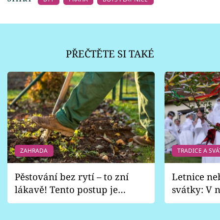
PŘEČTĚTE SI TAKÉ
ZAHRADA
TRADICE A SVÁ
Pěstování bez rytí – to zní
Letnice ne
lákavě! Tento postup je
svátky: V n
vhodný jen pro některé
pondělí z
zahrady