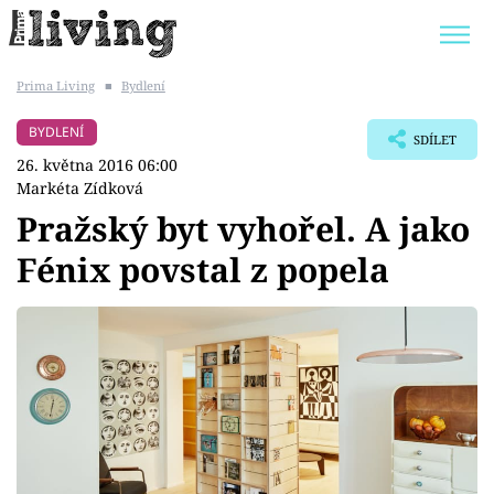
Prima Living
■
Bydlení
Trendy:
JAK UŠETŘIT
POKOJOVÉ KVĚTINY
BYDLENÍ
SDÍLET
BYDLENÍ SLAVNÝCH
ZAHRADA
26. května 2016 06:00
Markéta Zídková
Pražský byt vyhořel. A jako
Fénix povstal z popela
Témata
Bydlení
Zahrada
Design