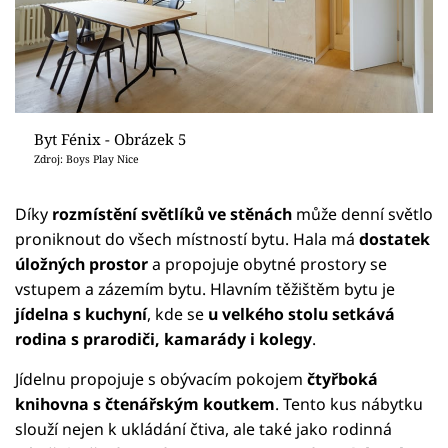
Byt Fénix - Obrázek 5
Zdroj: Boys Play Nice
Díky
rozmístění světlíků ve stěnách
může denní světlo
proniknout do všech místností bytu. Hala má
dostatek
úložných prostor
a propojuje obytné prostory se
vstupem a zázemím bytu. Hlavním těžištěm bytu je
jídelna s kuchyní
, kde se
u velkého stolu setkává
rodina s prarodiči, kamarády i kolegy
.
Jídelnu propojuje s obývacím pokojem
čtyřboká
knihovna s čtenářským koutkem
. Tento kus nábytku
slouží nejen k ukládání čtiva, ale také jako rodinná