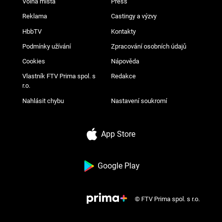
Volná místa
Press
Reklama
Castingy a výzvy
HbbTV
Kontakty
Podmínky užívání
Zpracování osobních údajů
Cookies
Nápověda
Vlastník FTV Prima spol. s
Redakce
r.o.
Nahlásit chybu
Nastavení soukromí
App Store
Google Play
© FTV Prima spol. s r.o.