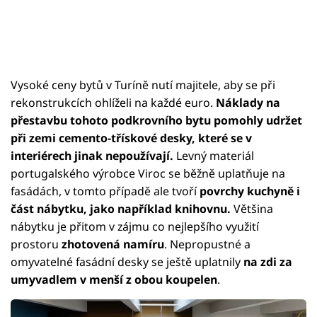
Vysoké ceny bytů v Turíně nutí majitele, aby se při
rekonstrukcích ohlíželi na každé euro.
Náklady na
přestavbu tohoto podkrovního bytu pomohly udržet
při zemi cemento-třískové desky, které se v
interiérech jinak nepoužívají.
Levný materiál
portugalského výrobce Viroc se běžně uplatňuje na
fasádách, v tomto případě ale tvoří
povrchy kuchyně i
část nábytku, jako například knihovnu.
Většina
nábytku je přitom v zájmu co nejlepšího využití
prostoru
zhotovená namíru
. Nepropustné a
omyvatelné fasádní desky se ještě uplatnily
na zdi za
umyvadlem v menší z obou koupelen
.