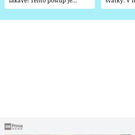
lákavě! Tento postup je
svátky: V n
vhodný jen pro některé
pondělí z
zahrady