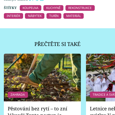
ŠTÍTKY
KOUPELNA
KUCHYNĚ
REKONSTRUKCE
INTERIÉR
NÁBYTEK
TURÍN
MATERIÁL
PŘEČTĚTE SI TAKÉ
ZAHRADA
TRADICE A SVÁ
Pěstování bez rytí – to zní
Letnice ne