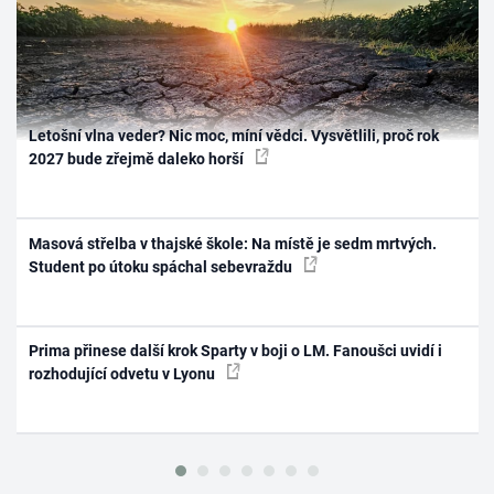
Letošní vlna veder? Nic moc, míní vědci. Vysvětlili, proč rok
2027 bude zřejmě daleko horší
Masová střelba v thajské škole: Na místě je sedm mrtvých.
Student po útoku spáchal sebevraždu
Prima přinese další krok Sparty v boji o LM. Fanoušci uvidí i
rozhodující odvetu v Lyonu