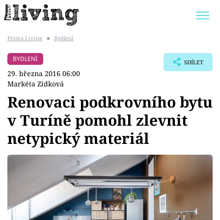
Prima Living
■
Bydlení
Trendy:
JAK UŠETŘIT
POKOJOVÉ KVĚTINY
BYDLENÍ
SDÍLET
BYDLENÍ SLAVNÝCH
ZAHRADA
29. března 2016 06:00
Markéta Zídková
Renovaci podkrovního bytu
v Turíně pomohl zlevnit
Témata
netypický materiál
Bydlení
Zahrada
Design