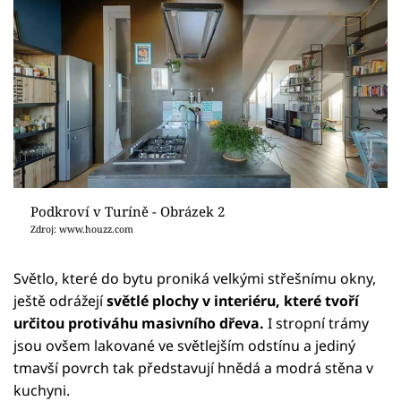
Podkroví v Turíně - Obrázek 2
Zdroj: www.houzz.com
Světlo, které do bytu proniká velkými střešnímu okny,
ještě odrážejí
světlé plochy v interiéru, které tvoří
určitou protiváhu masivního dřeva.
I stropní trámy
jsou ovšem lakované ve světlejším odstínu a jediný
tmavší povrch tak představují hnědá a modrá stěna v
kuchyni.