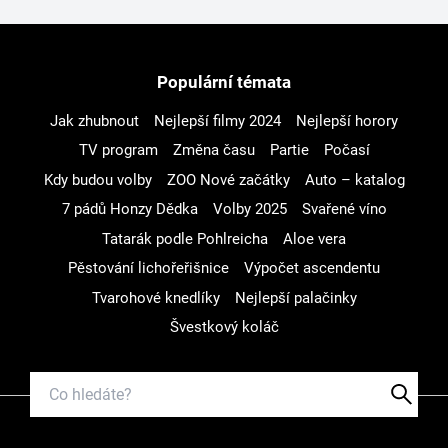
Populární témata
Jak zhubnout
Nejlepší filmy 2024
Nejlepší horory
TV program
Změna času
Partie
Počasí
Kdy budou volby
ZOO Nové začátky
Auto – katalog
7 pádů Honzy Dědka
Volby 2025
Svařené víno
Tatarák podle Pohlreicha
Aloe vera
Pěstování lichořeřišnice
Výpočet ascendentu
Tvarohové knedlíky
Nejlepší palačinky
Švestkový koláč