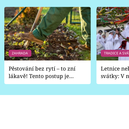
ZAHRADA
TRADICE A SVÁ
Pěstování bez rytí – to zní
Letnice ne
lákavě! Tento postup je
svátky: V n
vhodný jen pro některé
pondělí z
zahrady