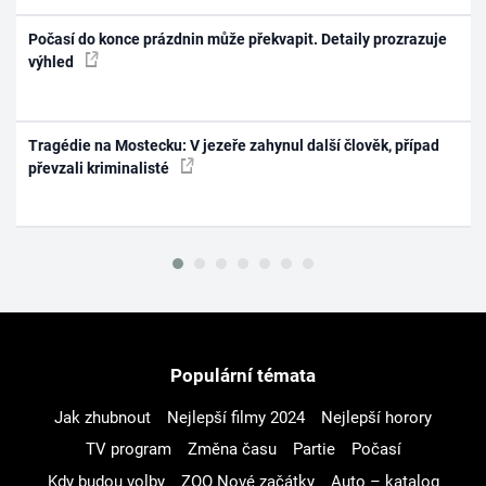
Počasí do konce prázdnin může překvapit. Detaily prozrazuje
výhled
Tragédie na Mostecku: V jezeře zahynul další člověk, případ
převzali kriminalisté
Populární témata
Jak zhubnout
Nejlepší filmy 2024
Nejlepší horory
TV program
Změna času
Partie
Počasí
Kdy budou volby
ZOO Nové začátky
Auto – katalog