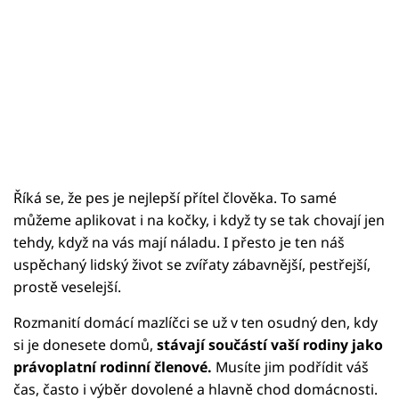
Sledujte prima+
Přihlášení
Sledujte nás
Říká se, že pes je nejlepší přítel člověka. To samé
můžeme aplikovat i na kočky, i když ty se tak chovají jen
tehdy, když na vás mají náladu. I přesto je ten náš
uspěchaný lidský život se zvířaty zábavnější, pestřejší,
prostě veselejší.
Rozmanití domácí mazlíčci se už v ten osudný den, kdy
si je donesete domů,
stávají součástí vaší rodiny jako
právoplatní rodinní členové.
Musíte jim podřídit váš
čas, často i výběr dovolené a hlavně chod domácnosti.