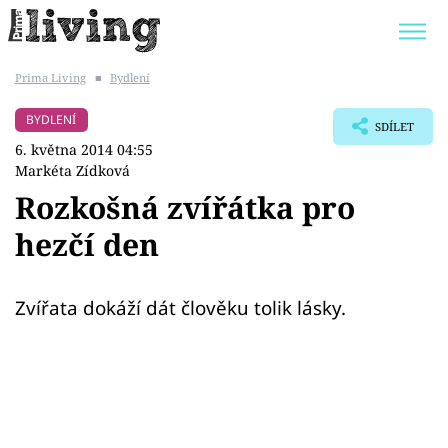
Prima Living
■
Bydlení
Trendy:
JAK UŠETŘIT
POKOJOVÉ KVĚTINY
BYDLENÍ
SDÍLET
BYDLENÍ SLAVNÝCH
ZAHRADA
6. května 2014 04:55
Markéta Zídková
Rozkošná zvířátka pro
hezčí den
Témata
Bydlení
Zvířata dokáží dát člověku tolik lásky.
Zahrada
Design