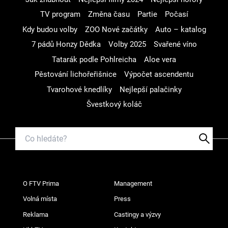
TV program
Změna času
Partie
Počasí
Kdy budou volby
ZOO Nové začátky
Auto – katalog
7 pádů Honzy Dědka
Volby 2025
Svařené víno
Tatarák podle Pohlreicha
Aloe vera
Pěstování lichořeřišnice
Výpočet ascendentu
Tvarohové knedlíky
Nejlepší palačinky
Švestkový koláč
O FTV Prima
Management
Volná místa
Press
Reklama
Castingy a výzvy