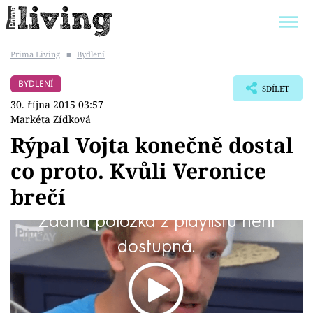
Prima Living
■
Bydlení
Trendy:
JAK UŠETŘIT
POKOJOVÉ KVĚTINY
BYDLENÍ
SDÍLET
BYDLENÍ SLAVNÝCH
ZAHRADA
30. října 2015 03:57
Markéta Zídková
Rýpal Vojta konečně dostal
co proto. Kvůli Veronice
Témata
brečí
Bydlení
Žádná položka z playlistu není
Celé Prostřeno se tento týden točí kolem Vojty.
dostupná.
Zahrada
Design