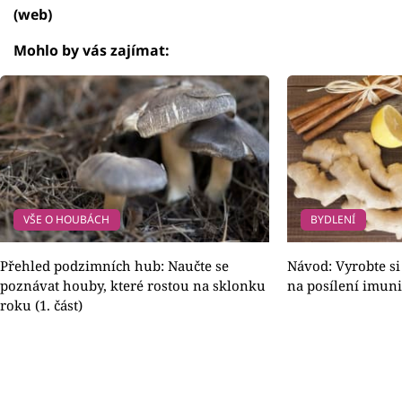
(web)
Mohlo by vás zajímat:
VŠE O HOUBÁCH
BYDLENÍ
Přehled podzimních hub: Naučte se
Návod: Vyrobte si
poznávat houby, které rostou na sklonku
na posílení imuni
roku (1. část)