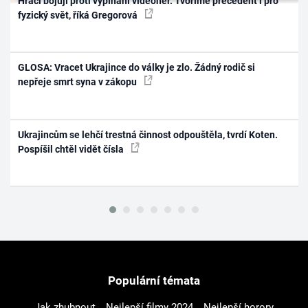
Hráči bojují proti vypínání videoher. Tvoříme precedent i pro
fyzický svět, říká Gregorová
GLOSA: Vracet Ukrajince do války je zlo. Žádný rodič si
nepřeje smrt syna v zákopu
Ukrajincům se lehčí trestná činnost odpouštěla, tvrdí Koten.
Pospíšil chtěl vidět čísla
Populární témata
Jak zhubnout
Nejlepší filmy 2024
Nejlepší horory