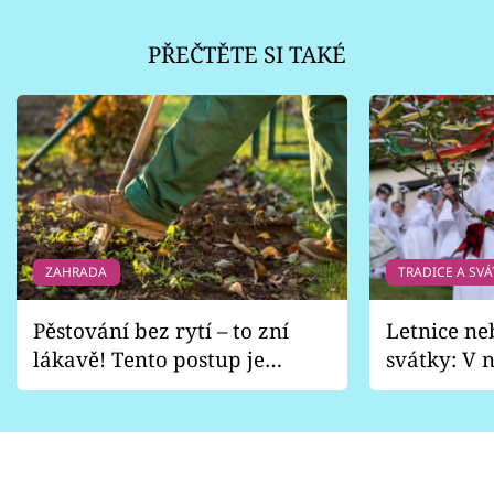
PŘEČTĚTE SI TAKÉ
ZAHRADA
TRADICE A SVÁ
Pěstování bez rytí – to zní
Letnice ne
lákavě! Tento postup je
svátky: V n
vhodný jen pro některé
pondělí z
zahrady