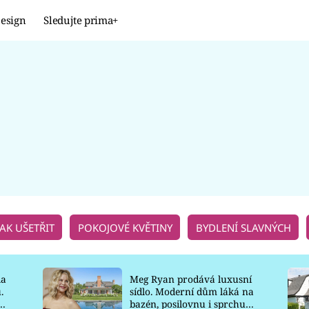
esign
Sledujte prima+
Design
TRENDY
JAK NA TO
PROMĚNY
NAŠE TIPY
JAK UŠETŘIT
POKOJOVÉ KVĚTINY
BYDLENÍ SLAVNÝCH
la
Meg Ryan prodává luxusní
.
sídlo. Moderní dům láká na
o
bazén, posilovnu i sprchu