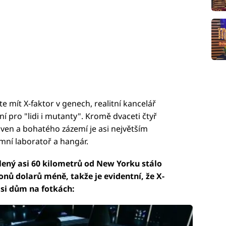
te mít X-faktor v genech, realitní kancelář
ní pro "lidi i mutanty". Kromě dvaceti čtyř
en a bohatého zázemí je asi největším
ní laboratoř a hangár.
lený asi 60 kilometrů od New Yorku stálo
onů dolarů méně, takže je evidentní, že X-
 si dům na fotkách: