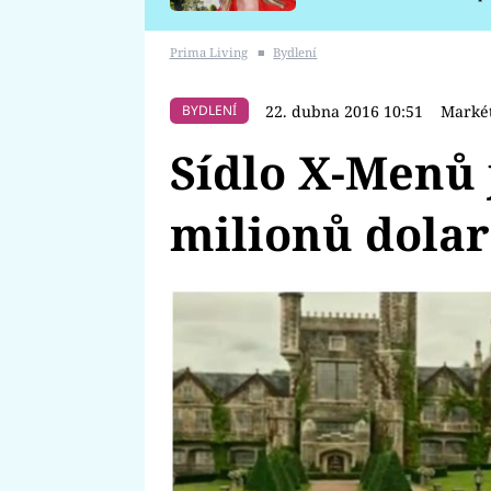
požáru
Prima Living
■
Bydlení
22. dubna 2016 10:51
Markét
BYDLENÍ
Sídlo X-Menů 
milionů dola