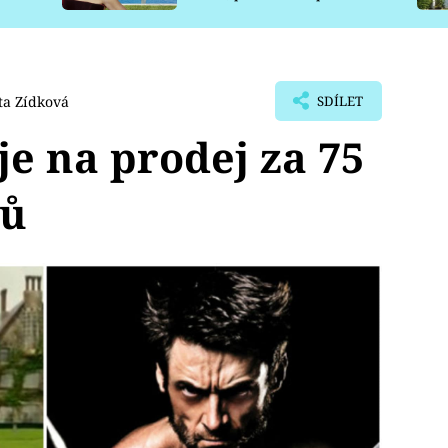
pro psy
a Zídková
SDÍLET
je na prodej za 75
rů