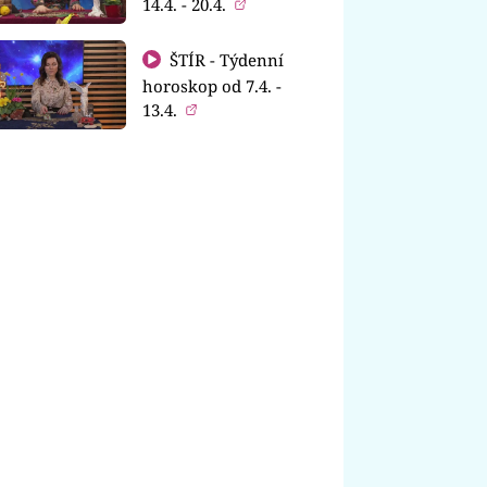
14.4. - 20.4.
ŠTÍR - Týdenní
horoskop od 7.4. -
13.4.