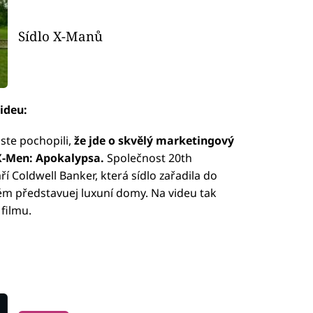
Sídlo X-Manů
videu:
jste pochopili,
že jde o skvělý marketingový
 X-Men: Apokalypsa.
Společnost 20th
áří Coldwell Banker, která sídlo zařadila do
m představuej luxuní domy. Na videu tak
 filmu.