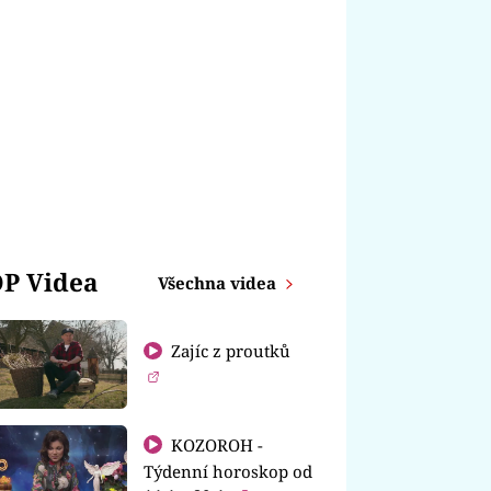
P Videa
Všechna videa
Zajíc z proutků
KOZOROH -
Týdenní horoskop od