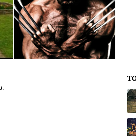
TO
u.