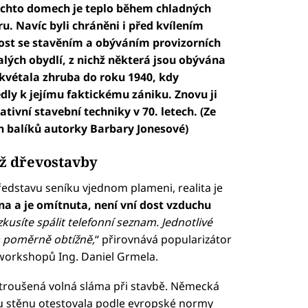
ovýchto domech je teplo během chladných
u. Navíc byli chráněni i před kvílením
enost se stavěním a obýváním provizorních
lých obydlí, z nichž některá jsou obývána
kvétala zhruba do roku 1940, kdy
y k jejímu faktickému zániku. Znovu ji
tivní stavební techniky v 70. letech. (Ze
 balíků autorky Barbary Jonesové)
ž dřevostavby
ředstavu seníku vjednom plameni, realita je
na a je omítnuta, není vní dost vzduchu
zkusíte spálit telefonní seznam. Jednotlivé
a poměrně obtížně,
“ přirovnává popularizátor
workshopů Ing. Daniel Grmela.
ztroušená volná sláma při stavbě. Německá
 stěnu otestovala podle evropské normy