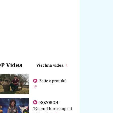
P Videa
Všechna videa
Zajíc z proutků
KOZOROH -
Týdenní horoskop od