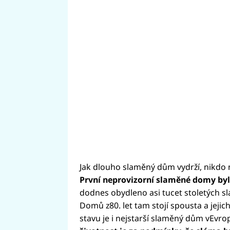
Jak dlouho slaměný dům vydrží, nikdo ne
První neprovizorní slaměné domy byly
dodnes obydleno asi tucet stoletých s
Domů z80. let tam stojí spousta a jeji
stavu je i nejstarší slaměný dům vEvrop