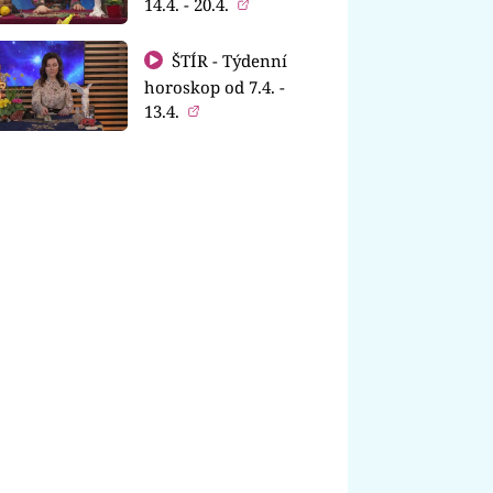
14.4. - 20.4.
ŠTÍR - Týdenní
horoskop od 7.4. -
13.4.