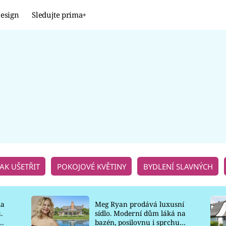
esign
Sledujte prima+
Design
TRENDY
JAK NA TO
PROMĚNY
NAŠE TIPY
JAK UŠETŘIT
POKOJOVÉ KVĚTINY
BYDLENÍ SLAVNÝCH
la
Meg Ryan prodává luxusní
.
sídlo. Moderní dům láká na
o
bazén, posilovnu i sprchu