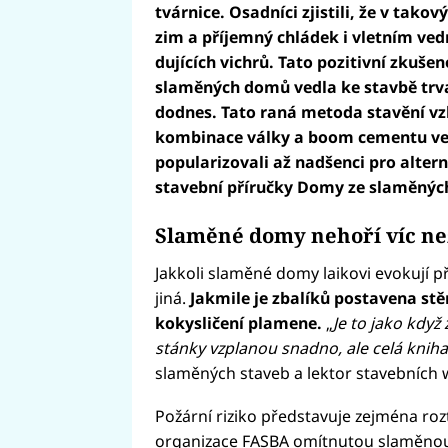
tvárnice. Osadníci zjistili, že v tak
zim a příjemný chládek i vletním vedr
dujících vichrů. Tato pozitivní zkuš
slaměných domů vedla ke stavbě trva
dodnes. Tato raná metoda stavění vz
kombinace války a boom cementu vedl
popularizovali až nadšenci pro alterna
stavební příručky Domy ze slaměných
Slaměné domy nehoří víc ne
Jakkoli slaměné domy laikovi evokují p
jiná.
Jakmile je zbalíků postavena stě
kokysličení plamene.
„
Je to jako když 
stánky vzplanou snadno, ale celá knih
slaměných staveb a lektor stavebních 
Požární riziko představuje zejména ro
organizace FASBA omítnutou slaměnou