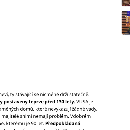
ví, ty stávající se nicméně drží statečně.
 postaveny teprve před 130 lety.
VUSA je
laměných domů, které nevykazují žádné vady.
ch majitelé snimi nemají problém. Vdobrém
ě, kterému je 90 let.
Předpokládaná