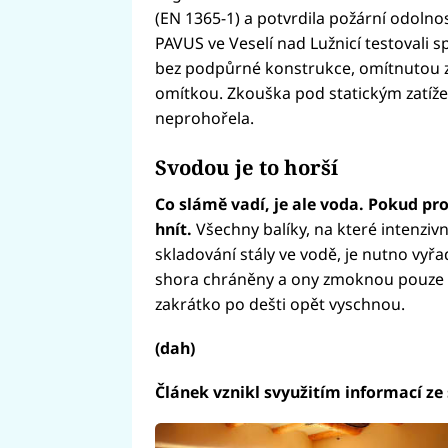
(EN 1365-1) a potvrdila požární odolno
PAVUS ve Veselí nad Lužnicí testovali s
bez podpůrné konstrukce, omítnutou z
omítkou. Zkouška pod statickým zatíž
neprohořela.
Svodou je to horší
Co slámě vadí, je ale voda. Pokud pr
hnít.
Všechny balíky, na které intenzi
skladování stály ve vodě, je nutno vyřad
shora chráněny a ony zmoknou pouze z
zakrátko po dešti opět vyschnou.
(dah)
Článek vznikl svyužitím informací ze