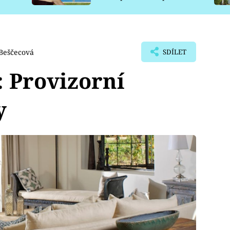
pro psy
Beščecová
SDÍLET
 Provizorní
y