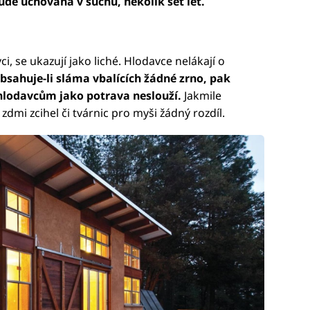
ude uchována v suchu, několik set let.
, se ukazují jako liché. Hlodavce nelákají o
sahuje-li sláma vbalících žádné zrno, pak
– hlodavcům jako potrava neslouží.
Jakmile
zdmi zcihel či tvárnic pro myši žádný rozdíl.