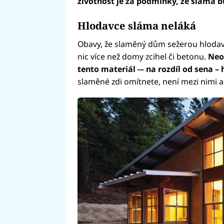
životnost je za podmínky, že sláma b
Hlodavce sláma neláká
Obavy, že slaměný dům sežerou hlodavci
nic více než domy zcihel či betonu.
Neob
tento materiál -– na rozdíl od sena 
slaměné zdi omítnete, není mezi nimi a 