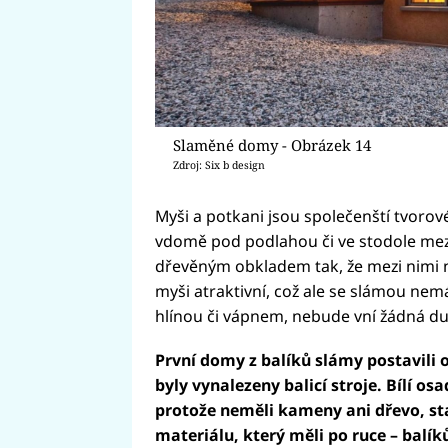
Slaměné domy - Obrázek 14
Zdroj: Six b design
Myši a potkani jsou společenští tvorové
vdomě pod podlahou či ve stodole mezi 
dřevěným obkladem tak, že mezi nimi 
myši atraktivní, což ale se slámou nem
hlínou či vápnem, nebude vní žádná dut
První domy z balíků slámy postavili o
byly vynalezeny balicí stroje. Bílí os
protože neměli kameny ani dřevo, st
materiálu, který měli po ruce – balík