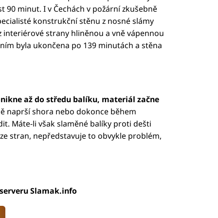
st 90 minut. I v Čechách v požární zkušebně
pecialisté konstrukční stěnu z nosné slámy
 interiérové strany hliněnou a vně vápennou
ením byla ukončena po 139 minutách a stěna
onikne až do středu balíku, materiál začne
vně naprší shora nebo dokonce během
it. Máte-li však slaměné balíky proti dešti
e stran, nepředstavuje to obvykle problém,
 serveru Slamak.info