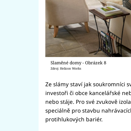
Slaměné domy - Obrázek 8
Zdroj: Helicon Works
Ze slámy staví jak soukromníci s
investoři či obce kancelářské ne
nebo stáje. Pro své zvukově izol
speciálně pro stavbu nahrávacích 
protihlukových bariér.