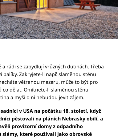
 a rádi se zabydlují vrůzných dutinách. Třeba
balíky. Zakryjete-li např. slaměnou stěnu
necháte větranou mezeru, může to být pro
á co dělat. Omítnete-li slaměnou stěnu
ina a myši o ni nebudou jevit zájem.
sadníci v USA na počátku 18. století, když
adníci pěstovali na pláních Nebrasky obilí, a
avěli provizorní domy z odpadního
ů slámy, které používali jako obrovské