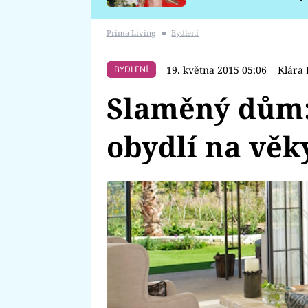
požáru
Prima Living
■
Bydlení
19. května 2015 05:06
Klára 
BYDLENÍ
Slaměný dům:
obydlí na věk