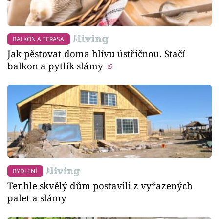
BALKÓN A TERASA
Jak pěstovat doma hlívu ústřičnou. Stačí
balkon a pytlík slámy
BYDLENÍ
Tenhle skvělý dům postavili z vyřazených
palet a slámy