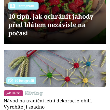
Sledujte prima+
9 fotografií
10 tipů, jak ochránit jahody
Přihlášení
před blátem nezávisle na
počasí
Sledujte nás
10 fotografií
JAK NA TO
Návod na tradiční letní dekoraci z obilí.
Vyrobíte ji snadno