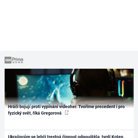
Hráči bojují proti vypínání videoher. Tvoříme precedent i pro
fyzický svět, říká Gregorová
Ukrajincům se lehčí trestná činnost odpouštěla, tvrdí Koten.