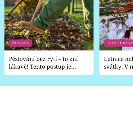
ZAHRADA
TRADICE A SVÁ
Pěstování bez rytí – to zní
Letnice ne
lákavě! Tento postup je
svátky: V n
vhodný jen pro některé
pondělí z
zahrady