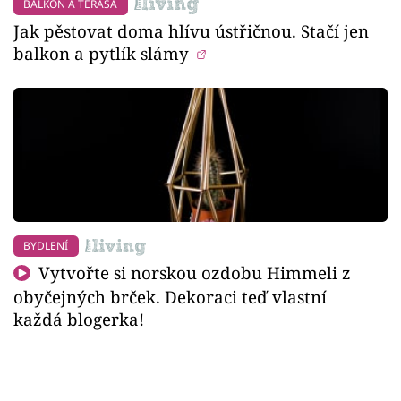
BALKÓN A TERASA
Jak pěstovat doma hlívu ústřičnou. Stačí jen
balkon a pytlík slámy
BYDLENÍ
Vytvořte si norskou ozdobu Himmeli z
obyčejných brček. Dekoraci teď vlastní
každá blogerka!