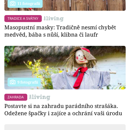
11 fotografií
TRADICE A SVÁTKY
Masopustní masky: Tradičně nesmí chybět
medvěd, bába s nůší, klibna či laufr
9 fotografií
ZAHRADA
Postavte si na zahradu parádního strašáka.
Odežene špačky i zajíce a ochrání vaši úrodu