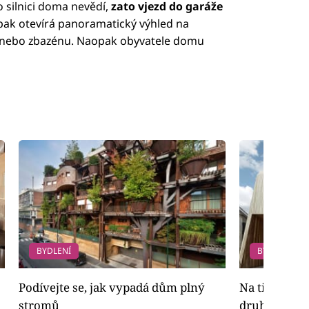
silnici doma nevědí,
zato vjezd do garáže
m pak otevírá panoramatický výhled na
y nebo zbazénu. Naopak obyvatele domu
BYDLENÍ
BYDLENÍ
Podívejte se, jak vypadá dům plný
Na titěrném
stromů
druhý dům