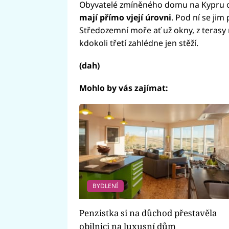
Obyvatelé zmíněného domu na Kypru o 
mají přímo vjejí úrovni
. Pod ní se ji
Středozemní moře ať už okny, z teras
kdokoli třetí zahlédne jen stěží.
(dah)
Mohlo by vás zajímat:
BYDLENÍ
Penzistka si na důchod přestavěla
obilnici na luxusní dům