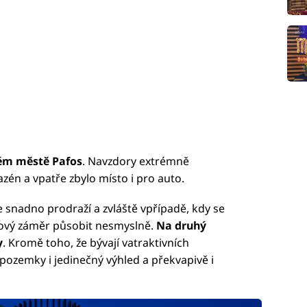
ém městě Pafos
. Navzdory extrémně
én a vpatře zbylo místo i pro auto.
snadno prodraží a zvláště vpřípadě, kdy se
akový záměr působit nesmyslně.
Na druhý
y
. Kromě toho, že bývají vatraktivních
é pozemky i jedinečný výhled a překvapivě i