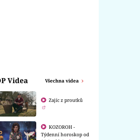
P Videa
Všechna videa
Zajíc z proutků
KOZOROH -
Týdenní horoskop od