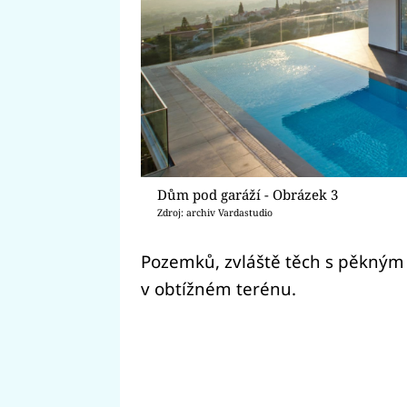
Dům pod garáží - Obrázek 3
Zdroj: archiv Vardastudio
Pozemků, zvláště těch s pěkným
v obtížném terénu.