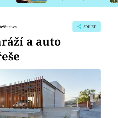
pro psy
Beščecová
SDÍLET
ráží a auto
řeše