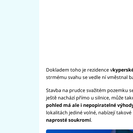
Dokladem toho je rezidence v
kypersk
strmému svahu se vedle ní vměstnal baz
Stavba na prudce svažitém pozemku se 
ještě nachází přímo u silnice, může t
pohled má ale i nepopiratelné výhod
lokalitách jediné volné, nabízejí takov
naprosté soukromí
.