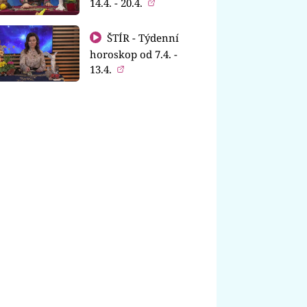
14.4. - 20.4.
ŠTÍR - Týdenní
horoskop od 7.4. -
13.4.