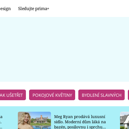
esign
Sledujte prima+
Design
TRENDY
JAK NA TO
PROMĚNY
NAŠE TIPY
JAK UŠETŘIT
POKOJOVÉ KVĚTINY
BYDLENÍ SLAVNÝCH
la
Meg Ryan prodává luxusní
.
sídlo. Moderní dům láká na
o
bazén, posilovnu i sprchu