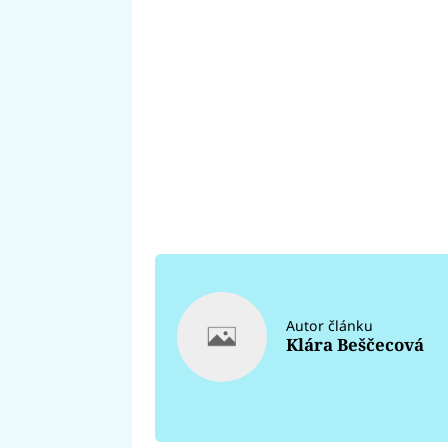
Autor článku
Klára Beščecová