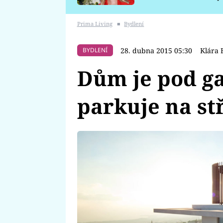
požáru
Prima Living
■
Bydlení
28. dubna 2015 05:30
Klára 
BYDLENÍ
Dům je pod ga
parkuje na st