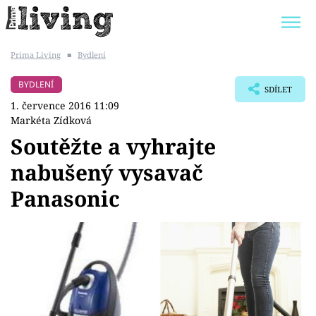
Prima Living
■
Bydlení
Trendy:
JAK UŠETŘIT
POKOJOVÉ KVĚTINY
BYDLENÍ
SDÍLET
BYDLENÍ SLAVNÝCH
ZAHRADA
1. července 2016 11:09
Markéta Zídková
Soutěžte a vyhrajte
nabušený vysavač
Témata
Panasonic
Bydlení
Zahrada
Design