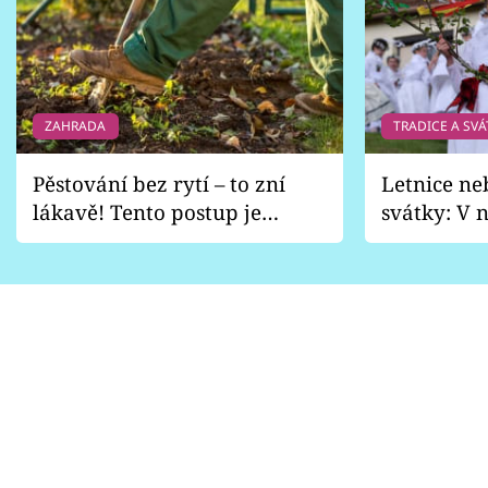
ZAHRADA
TRADICE A SVÁ
Pěstování bez rytí – to zní
Letnice ne
lákavě! Tento postup je
svátky: V n
vhodný jen pro některé
pondělí z
zahrady