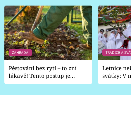
ZAHRADA
TRADICE A SVÁ
Pěstování bez rytí – to zní
Letnice ne
lákavě! Tento postup je
svátky: V n
vhodný jen pro některé
pondělí z
zahrady