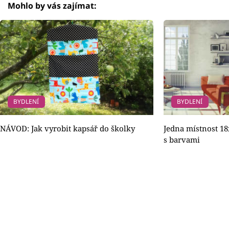
Mohlo by vás zajímat:
BYDLENÍ
BYDLENÍ
NÁVOD: Jak vyrobit kapsář do školky
Jedna místnost 18x
s barvami