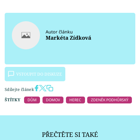
Autor článku
Markéta Zídková
VSTOUPIT DO DISKUZE
Sdílejte článek
ŠTÍTKY
DŮM
DOMOV
HEREC
ZDENĚK PODHŮRSKÝ
PŘEČTĚTE SI TAKÉ