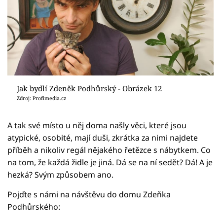
Jak bydlí Zdeněk Podhůrský - Obrázek 12
Zdroj: Profimedia.cz
A tak své místo u něj doma našly věci, které jsou
atypické, osobité, mají duši, zkrátka za nimi najdete
příběh a nikoliv regál nějakého řetězce s nábytkem. Co
na tom, že každá židle je jiná. Dá se na ní sedět? Dá! A je
hezká? Svým způsobem ano.
Pojďte s námi na návštěvu do domu Zdeňka
Podhůrského: