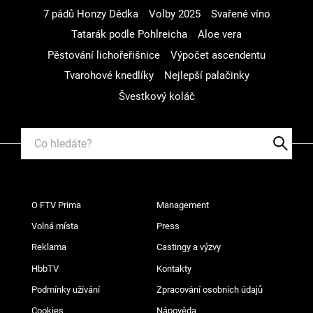
7 pádů Honzy Dědka
Volby 2025
Svařené víno
Tatarák podle Pohlreicha
Aloe vera
Pěstování lichořeřišnice
Výpočet ascendentu
Tvarohové knedlíky
Nejlepší palačinky
Švestkový koláč
O FTV Prima
Management
Volná místa
Press
Reklama
Castingy a výzvy
HbbTV
Kontakty
Podmínky užívání
Zpracování osobních údajů
Cookies
Nápověda