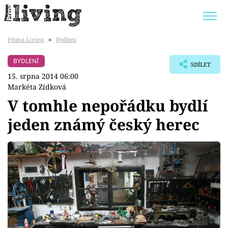
Prima Living
■
Bydlení
Trendy:
JAK UŠETŘIT
POKOJOVÉ KVĚTINY
BYDLENÍ
SDÍLET
BYDLENÍ SLAVNÝCH
ZAHRADA
15. srpna 2014 06:00
Markéta Zídková
V tomhle nepořádku bydlí
jeden známý český herec
Témata
Bydlení
Zahrada
Design