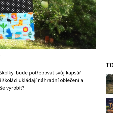
1
TO
o školky, bude potřebovat svůj kapsář
i školáci ukládají náhradní oblečení a
še vyrobit?