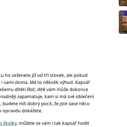
tu ho seženete již od tří stovek, ale pokud
ít i sami doma. Má to několik výhod. Kapsář
vašemu dítěti líbit, dítě vám může dokonce
snadněji zapamatuje, kam si má své oblečení
, budete mít dobrý pocit, že jste zase něco
o opravdu dokážete.
o školky
, můžete se vám i tak kapsář hodit