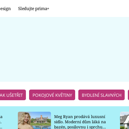
esign
Sledujte prima+
Design
TRENDY
JAK NA TO
PROMĚNY
NAŠE TIPY
JAK UŠETŘIT
POKOJOVÉ KVĚTINY
BYDLENÍ SLAVNÝCH
la
Meg Ryan prodává luxusní
.
sídlo. Moderní dům láká na
o
bazén, posilovnu i sprchu