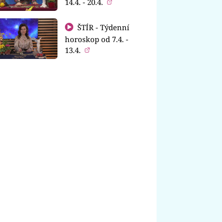
14.4. - 20.4.
ŠTÍR - Týdenní
horoskop od 7.4. -
13.4.