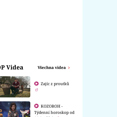
P Videa
Všechna videa
Zajíc z proutků
KOZOROH -
Týdenní horoskop od