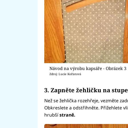
Návod na výrobu kapsáře - Obrázek 3
Zdroj: Lucie Kořistová
3. Zapněte žehličku na stup
Než se žehlička rozehřeje, vezměte zadn
Obkreslete a odstřihněte. Přižehlete vli
hrubší
straně.