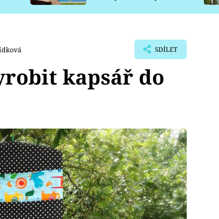
pro psy
ídková
SDÍLET
robit kapsář do