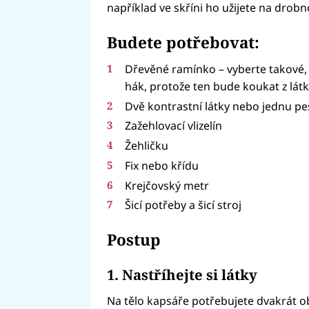
například ve skříni ho užijete na drobn
Budete potřebovat:
Dřevěné ramínko – vyberte takové,
hák, protože ten bude koukat z lát
Dvě kontrastní látky nebo jednu p
Zažehlovací vlizelín
Žehličku
Fix nebo křídu
Krejčovský metr
Šicí potřeby a šicí stroj
Postup
1. Nastříhejte si látky
Na tělo kapsáře potřebujete dvakrát ob