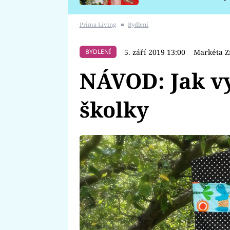
požáru
Prima Living
■
Bydlení
5. září 2019 13:00
Markéta Z
BYDLENÍ
NÁVOD: Jak vy
školky