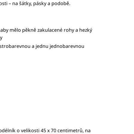
osti – na šátky, pásky a podobě.
 aby mělo pěkně zakulacené rohy a hezký
ky
estrobarevnou a jednu jednobarevnou
délník o velikosti 45 x 70 centimetrů, na