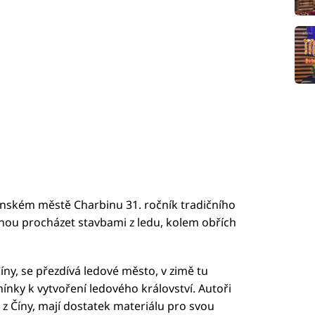
čínském městě Charbinu 31. ročník tradičního
ohou procházet stavbami z ledu, kolem obřích
ny, se přezdívá ledové město, v zimě tu
mínky k vytvoření ledového království. Autoři
 z Číny, mají dostatek materiálu pro svou