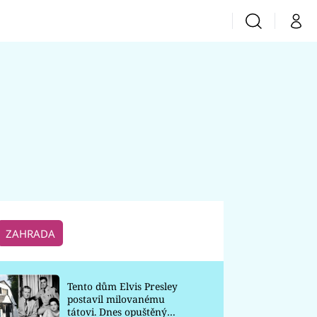
Vyhledávání
Můj 
Prima+
CNN Prima News
Prima Fresh
Prima Living
Prima Zoom
ZAHRADA
Prima Lajk
Tento dům Elvis Presley
postavil milovanému
Sledujte nás
tátovi. Dnes opuštěný