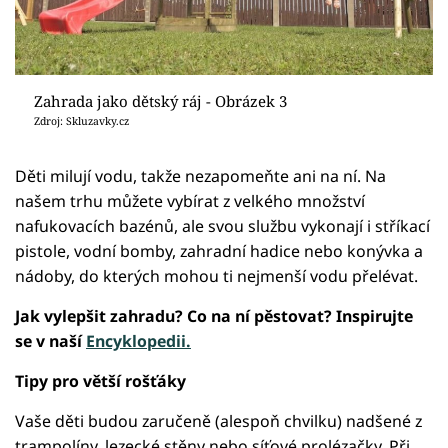
Zahrada jako dětský ráj - Obrázek 3
Zdroj: Skluzavky.cz
Děti milují vodu, takže nezapomeňte ani na ní. Na
našem trhu můžete vybírat z velkého množství
nafukovacích bazénů, ale svou službu vykonají i stříkací
pistole, vodní bomby, zahradní hadice nebo konývka a
nádoby, do kterých mohou ti nejmenší vodu přelévat.
Jak vylepšit zahradu? Co na ní pěstovat? Inspirujte
se v naší
Encyklopedii.
Tipy pro větší rošťáky
Vaše děti budou zaručeně (alespoň chvilku) nadšené z
trampolíny, lezecké stěny nebo síťové prolézačky. Při