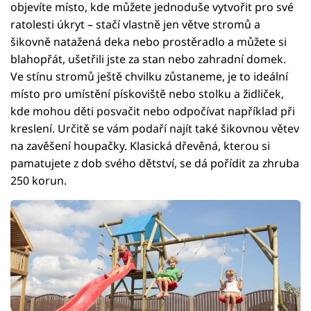
objevíte místo, kde můžete jednoduše vytvořit pro své
ratolesti úkryt – stačí vlastně jen větve stromů a
šikovně natažená deka nebo prostěradlo a můžete si
blahopřát, ušetřili jste za stan nebo zahradní domek.
Ve stínu stromů ještě chvilku zůstaneme, je to ideální
místo pro umístění pískoviště nebo stolku a židliček,
kde mohou děti posvačit nebo odpočívat například při
kreslení. Určitě se vám podaří najít také šikovnou větev
na zavěšení houpačky. Klasická dřevěná, kterou si
pamatujete z dob svého dětství, se dá pořídit za zhruba
250 korun.