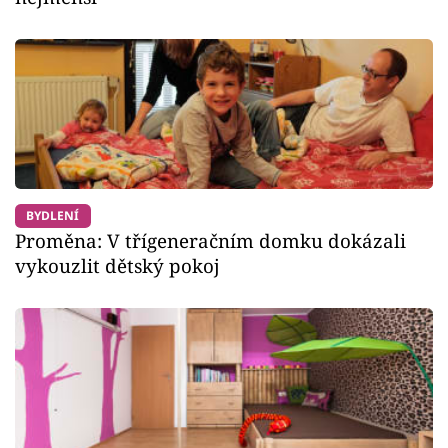
BYDLENÍ
Proměna: V třígeneračním domku dokázali
vykouzlit dětský pokoj