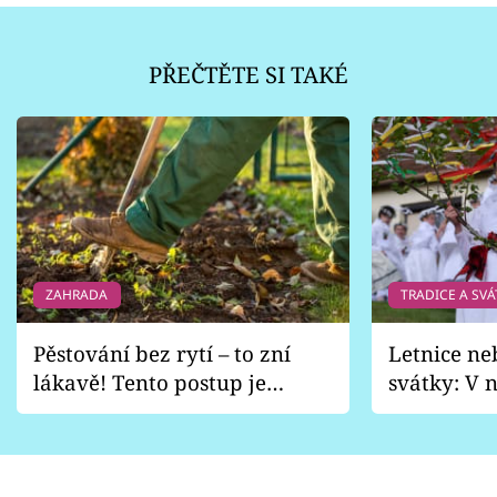
PŘEČTĚTE SI TAKÉ
ZAHRADA
TRADICE A SVÁ
Pěstování bez rytí – to zní
Letnice ne
lákavě! Tento postup je
svátky: V n
vhodný jen pro některé
pondělí z
zahrady