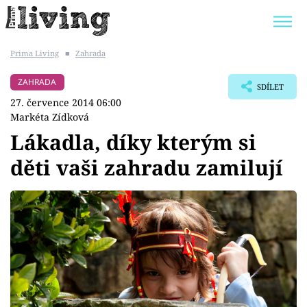
Prima Living
■
Zahrada
Trendy:
JAK UŠETŘIT
POKOJOVÉ KVĚTINY
ZAHRADA
SDÍLET
BYDLENÍ SLAVNÝCH
ZAHRADA
27. července 2014 06:00
Markéta Zídková
Lákadla, díky kterým si
děti vaši zahradu zamilují
Témata
Bydlení
Zahrada
Design