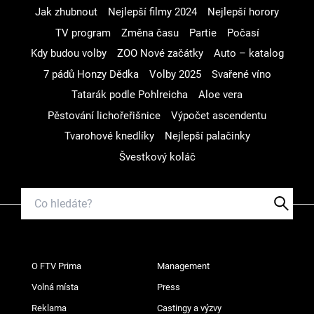
Jak zhubnout
Nejlepší filmy 2024
Nejlepší horory
TV program
Změna času
Partie
Počasí
Kdy budou volby
ZOO Nové začátky
Auto – katalog
7 pádů Honzy Dědka
Volby 2025
Svařené víno
Tatarák podle Pohlreicha
Aloe vera
Pěstování lichořeřišnice
Výpočet ascendentu
Tvarohové knedlíky
Nejlepší palačinky
Švestkový koláč
O FTV Prima
Management
Volná místa
Press
Reklama
Castingy a výzvy