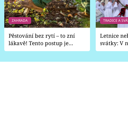
ZAHRADA
TRADICE A SVÁ
Pěstování bez rytí – to zní
Letnice ne
lákavě! Tento postup je
svátky: V n
vhodný jen pro některé
pondělí z
zahrady