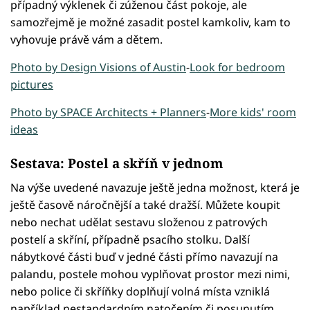
případný výklenek či zúženou část pokoje, ale
samozřejmě je možné zasadit postel kamkoliv, kam to
vyhovuje právě vám a dětem.
Photo by Design Visions of Austin
-
Look for bedroom
pictures
Photo by SPACE Architects + Planners
-
More kids' room
ideas
Sestava: Postel a skříň v jednom
Na výše uvedené navazuje ještě jedna možnost, která je
ještě časově náročnější a také dražší. Můžete koupit
nebo nechat udělat sestavu složenou z patrových
postelí a skříní, případně psacího stolku. Další
nábytkové části buď v jedné části přímo navazují na
palandu, postele mohou vyplňovat prostor mezi nimi,
nebo police či skříňky doplňují volná místa vzniklá
například nestandardním natočením či posunutím