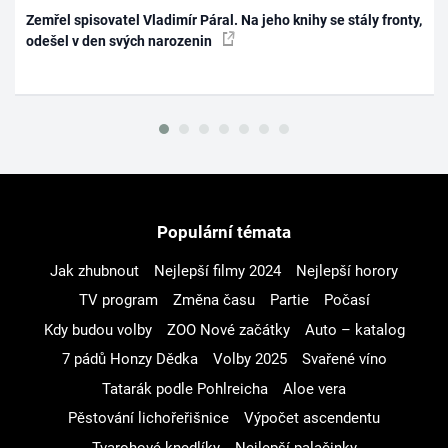
Zemřel spisovatel Vladimír Páral. Na jeho knihy se stály fronty,
odešel v den svých narozenin
Populární témata
Jak zhubnout
Nejlepší filmy 2024
Nejlepší horory
TV program
Změna času
Partie
Počasí
Kdy budou volby
ZOO Nové začátky
Auto – katalog
7 pádů Honzy Dědka
Volby 2025
Svařené víno
Tatarák podle Pohlreicha
Aloe vera
Pěstování lichořeřišnice
Výpočet ascendentu
Tvarohové knedlíky
Nejlepší palačinky