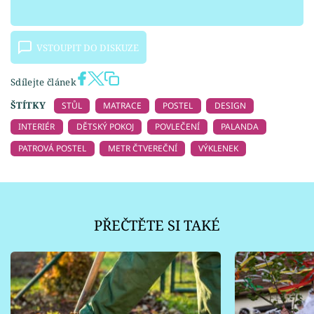
VSTOUPIT DO DISKUZE
Sdílejte článek
ŠTÍTKY
STŮL
MATRACE
POSTEL
DESIGN
INTERIÉR
DĚTSKÝ POKOJ
POVLEČENÍ
PALANDA
PATROVÁ POSTEL
METR ČTVEREČNÍ
VÝKLENEK
PŘEČTĚTE SI TAKÉ