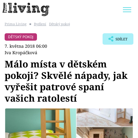
Prima Living
■
Bydlení
Dětský pokoj
Trendy:
JAK UŠETŘIT
POKOJOVÉ KVĚTINY
DĚTSKÝ POKOJ
SDÍLET
BYDLENÍ SLAVNÝCH
ZAHRADA
7. května 2018 06:00
Iva Kropáčková
Málo místa v dětském
pokoji? Skvělé nápady, jak
Témata
vyřešit patrové spaní
Bydlení
vašich ratolestí
Zahrada
Design