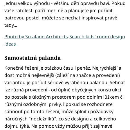
jednu velkou výhodu - většinu dětí opravdu baví. Pokud
vaše ratolesti patří mezi ně a plánujete jim pořídit
patrovou postel, můžete se nechat inspirovat právě
tady...
Photo by Scrafano Architects
-
Search kids' room design
ideas
Samostatná palanda
Konečné řešení je otázkou času i peněz. Nejrychlejší a
dost možná nejlevnější (záleží na značce a provedení)
variantou je pořídit sériově vyráběnou palandu. Sehnat
lze různá provedení - od úplně obyčejných konstrukcí
po postele s úložným prostorem pod dolním lůžkem či
různými ozdobnými prvky. I pokud se rozhodnete
sáhnout po tomto řešení, může splnit i požadavky
náročných "nocležníků", co se designu a celkového
dojmu týká. Na pomoc vždy můžou přijít zajímavé