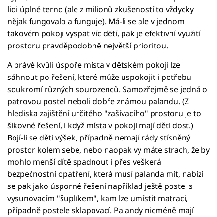
lidi úplné terno (ale z milionů zkušeností to vždycky
nějak fungovalo a funguje). Má-li se ale v jednom
takovém pokoji vyspat víc dětí, pak je efektivní využití
prostoru pravděpodobně největší prioritou.
A právě kvůli úspoře místa v dětském pokoji lze
sáhnout po řešení, které může uspokojit i potřebu
soukromí různých sourozenců. Samozřejmě se jedná o
patrovou postel neboli dobře známou palandu. (Z
hlediska zajištění určitého "zašívacího" prostoru je to
šikovné řešení, i když místa v pokoji mají děti dost.)
Bojí-li se děti výšek, případně nemají rády stísněný
prostor kolem sebe, nebo naopak vy máte strach, že by
mohlo menší dítě spadnout i přes veškerá
bezpečnostní opatření, která musí palanda mít, nabízí
se pak jako úsporné řešení například ještě postel s
vysunovacím "šuplíkem", kam lze umístit matraci,
případně postele sklapovací. Palandy nicméně mají