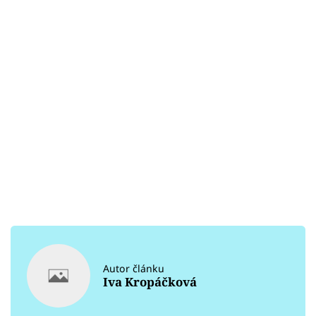
Autor článku
Iva Kropáčková