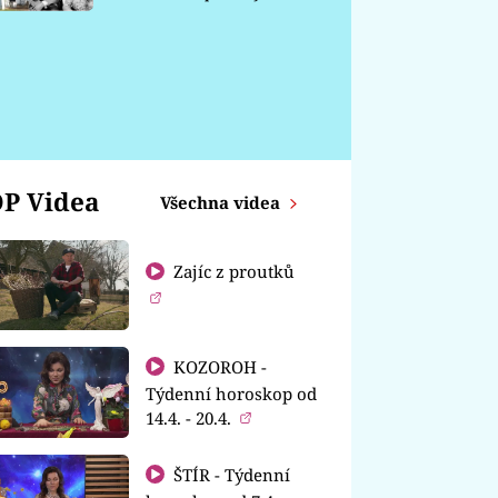
chátrá
P Videa
Všechna videa
Zajíc z proutků
KOZOROH -
Týdenní horoskop od
14.4. - 20.4.
ŠTÍR - Týdenní