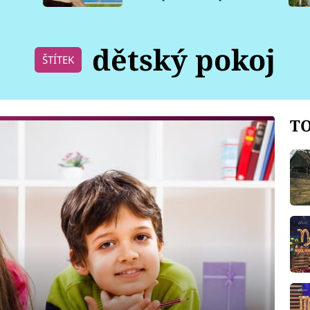
pro psy
dětský pokoj
ŠTÍTEK
TO