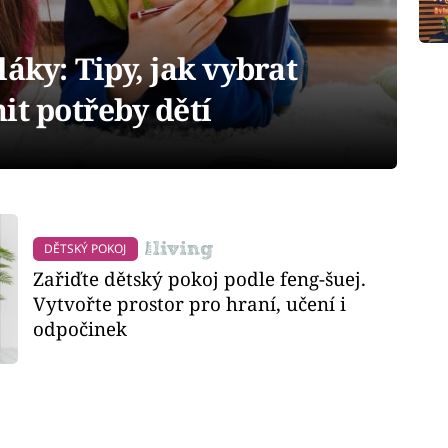
áky: Tipy, jak vybrat
it potřeby dětí
DĚTSKÝ POKOJ
Zařiďte dětský pokoj podle feng-šuej.
Vytvořte prostor pro hraní, učení i
odpočinek