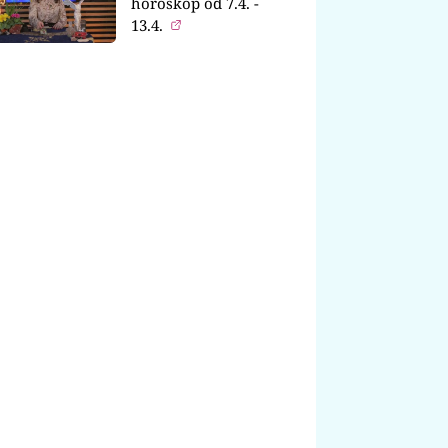
horoskop od 7.4. -
13.4.