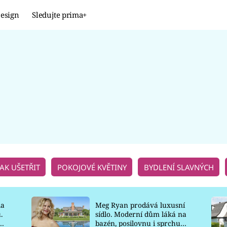
esign
Sledujte prima+
Design
TRENDY
JAK NA TO
PROMĚNY
NAŠE TIPY
JAK UŠETŘIT
POKOJOVÉ KVĚTINY
BYDLENÍ SLAVNÝCH
la
Meg Ryan prodává luxusní
.
sídlo. Moderní dům láká na
o
bazén, posilovnu i sprchu