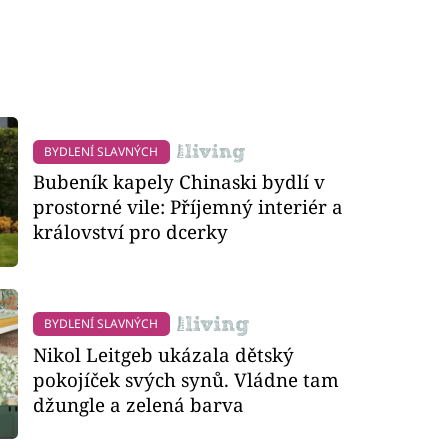
BYDLENÍ SLAVNÝCH
Bubeník kapely Chinaski bydlí v
prostorné vile: Příjemný interiér a
království pro dcerky
BYDLENÍ SLAVNÝCH
Nikol Leitgeb ukázala dětský
pokojíček svých synů. Vládne tam
džungle a zelená barva