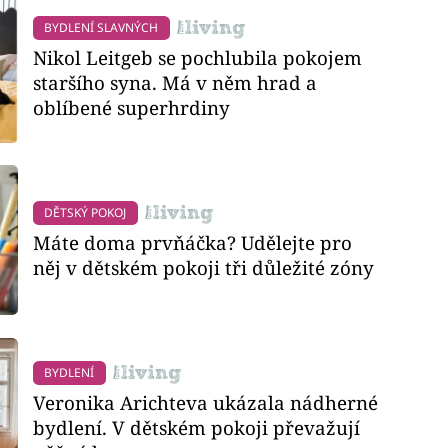
BYDLENÍ SLAVNÝCH
Nikol Leitgeb se pochlubila pokojem
staršího syna. Má v něm hrad a
oblíbené superhrdiny
DĚTSKÝ POKOJ
Máte doma prvňáčka? Udělejte pro
něj v dětském pokoji tři důležité zóny
BYDLENÍ
Veronika Arichteva ukázala nádherné
bydlení. V dětském pokoji převažují