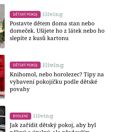
DĚTSKÝ POKOJ
Postavte dětem doma stan nebo
domeček. Ušijete ho z látek nebo ho
slepíte z kusů kartonu
DĚTSKÝ POKOJ
Knihomol, nebo horolezec? Tipy na
vybavení pokojíčku podle dětské
povahy
BYDLENÍ
Jak zařídit dětský pokoj, aby byl