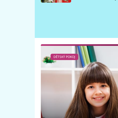
požáru
DĚTSKÝ POKOJ