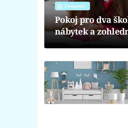
6 fotografií
Pokoj pro dva škol
nábytek a zohledn