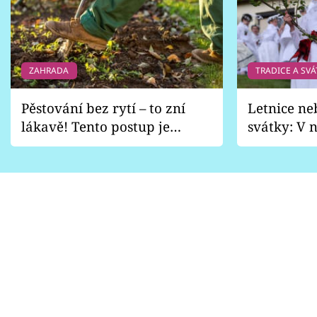
ZAHRADA
TRADICE A SVÁ
Pěstování bez rytí – to zní
Letnice ne
lákavě! Tento postup je
svátky: V n
vhodný jen pro některé
pondělí z
zahrady