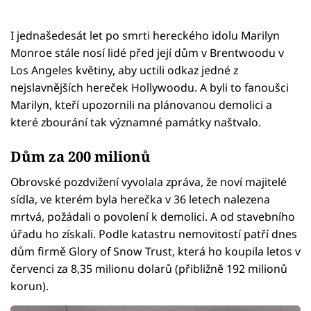
I jednašedesát let po smrti hereckého idolu Marilyn
Monroe stále nosí lidé před její dům v Brentwoodu v
Los Angeles květiny, aby uctili odkaz jedné z
nejslavnějších hereček Hollywoodu. A byli to fanoušci
Marilyn, kteří upozornili na plánovanou demolici a
které zbourání tak významné památky naštvalo.
Dům za 200 milionů
Obrovské pozdvižení vyvolala zpráva, že noví majitelé
sídla, ve kterém byla herečka v 36 letech nalezena
mrtvá, požádali o povolení k demolici. A od stavebního
úřadu ho získali. Podle katastru nemovitostí patří dnes
dům firmě Glory of Snow Trust, která ho koupila letos v
červenci za 8,35 milionu dolarů (přibližně 192 milionů
korun).