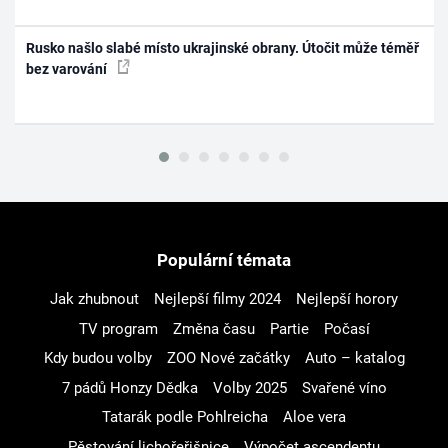
Rusko našlo slabé místo ukrajinské obrany. Útočit může téměř
bez varování
Populární témata
Jak zhubnout
Nejlepší filmy 2024
Nejlepší horory
TV program
Změna času
Partie
Počasí
Kdy budou volby
ZOO Nové začátky
Auto – katalog
7 pádů Honzy Dědka
Volby 2025
Svařené víno
Tatarák podle Pohlreicha
Aloe vera
Pěstování lichořeřišnice
Výpočet ascendentu