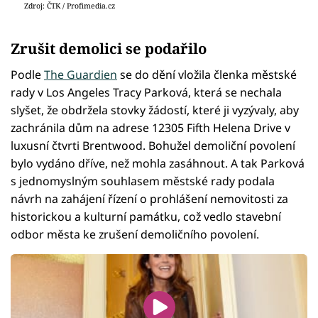
Zdroj: ČTK / Profimedia.cz
Zrušit demolici se podařilo
Podle
The Guardien
se do dění vložila členka městské
rady v Los Angeles Tracy Parková, která se nechala
slyšet, že obdržela stovky žádostí, které ji vyzývaly, aby
zachránila dům na adrese 12305 Fifth Helena Drive v
luxusní čtvrti Brentwood. Bohužel demoliční povolení
bylo vydáno dříve, než mohla zasáhnout. A tak Parková
s jednomyslným souhlasem městské rady podala
návrh na zahájení řízení o prohlášení nemovitosti za
historickou a kulturní památku, což vedlo stavební
odbor města ke zrušení demoličního povolení.