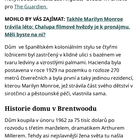
pro
The Guardien.
MOHLO BY VÁS ZAJÍMAT:
Takhle Marilyn Monroe
trávila léto: Chalupa filmové hvězdy je k pronájmu.
Měli byste na ni?
Dům ve španělském koloniálním stylu se čtyřmi
ložnicemi byl zastrčený v klidné ulici s bazénem ve
tvaru ledviny a vzrostlými palmami. Hacienda byla
postavena v roce 1929 na pozemku o rozloze 270
metrů čtverečních a byla první a taky jedinou rezidencí,
kterou Marilyn Monroe, jež strávila část svého dětství v
sirotčinci a pěstounské péči, vlastnila sama.
Historie domu v Brentwoodu
Dům koupila v únoru 1962 za 75 tisíc dolarů po
rozvodu s třetím manželem, dramatikem Arthurem
Millerem. Tehdy asi nejslavnější žena světa tu našla