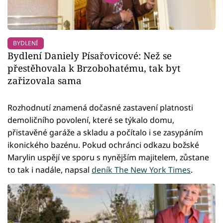
BYDLENÍ
Bydlení Daniely Písařovicové: Než se
přestěhovala k Brzobohatému, tak byt
zařizovala sama
Rozhodnutí znamená dočasné zastavení platnosti
demoličního povolení, které se týkalo domu,
přistavěné garáže a skladu a počítalo i se zasypáním
ikonického bazénu. Pokud ochránci odkazu božské
Marylin uspějí ve sporu s nynějším majitelem, zůstane
to tak i nadále, napsal
deník The New York Times
.