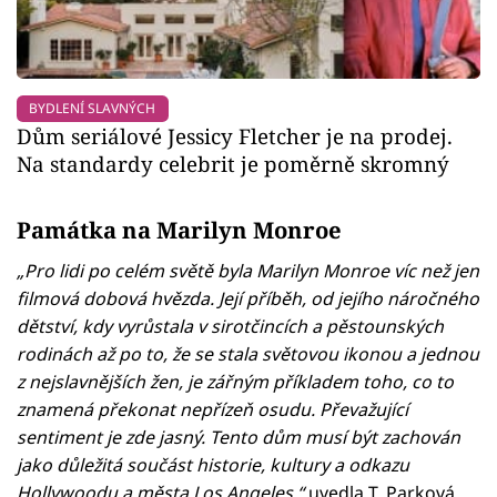
BYDLENÍ SLAVNÝCH
Dům seriálové Jessicy Fletcher je na prodej.
Na standardy celebrit je poměrně skromný
Památka na Marilyn Monroe
„Pro lidi po celém světě byla Marilyn Monroe víc než jen
filmová dobová hvězda. Její příběh, od jejího náročného
dětství, kdy vyrůstala v sirotčincích a pěstounských
rodinách až po to, že se stala světovou ikonou a jednou
z nejslavnějších žen, je zářným příkladem toho, co to
znamená překonat nepřízeň osudu. Převažující
sentiment je zde jasný. Tento dům musí být zachován
jako důležitá součást historie, kultury a odkazu
Hollywoodu a města Los Angeles,“
uvedla T. Parková