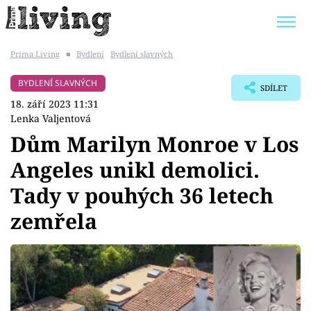
Prima Living
■
Bydlení
Bydlení slavných
Trendy:
JAK UŠETŘIT
POKOJOVÉ KVĚTINY
BYDLENÍ SLAVNÝCH
SDÍLET
BYDLENÍ SLAVNÝCH
ZAHRADA
18. září 2023 11:31
Lenka Valjentová
Dům Marilyn Monroe v Los
Angeles unikl demolici.
Témata
Tady v pouhých 36 letech
Bydlení
zemřela
Zahrada
Design