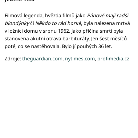
Filmová legenda, hvězda filmů jako
Pánové mají radši
blondýnky
či
Někdo to rád horké
, byla nalezena mrtvá
v ložnici domu v srpnu 1962. Jako příčina smrti byla
stanovena akutní otrava barbituráty. Jen šest měsíců
poté, co se nastěhovala. Bylo jí pouhých 36 let.
Zdroje:
theguardian.com
,
nytimes.com
,
profimedia.cz