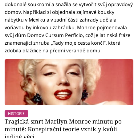
dokonalé soukromí a snažila se vytvořit svůj opravdový
domov. Například si objednala zajímavé kousky
nábytku v Mexiku a v zadní části zahrady udělala
voňavou bylinkovou zahrádku. Monroe pojmenovala
svůj dům Domov Cursum Perficio, což je latinská fráze
znamenající zhruba „Tady moje cesta končí“, která
zdobila dlaždice na přední verandě domu.
HISTORIE
Tragická smrt Marilyn Monroe minutu po
minutě: Konspirační teorie vznikly kvůli
jediné věci