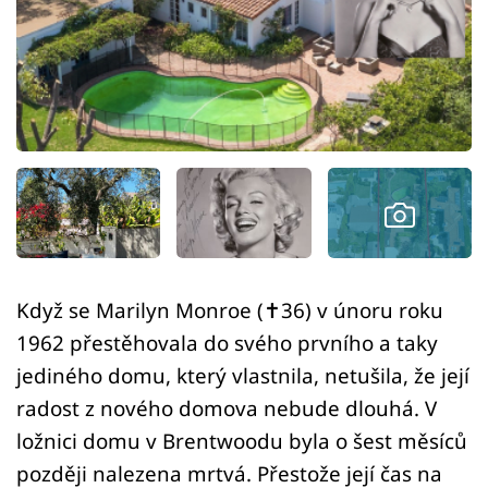
Sledujte prima+
Přihlášení
Sledujte nás
Když se Marilyn Monroe (✝36) v únoru roku
1962 přestěhovala do svého prvního a taky
jediného domu, který vlastnila, netušila, že její
radost z nového domova nebude dlouhá. V
ložnici domu v Brentwoodu byla o šest měsíců
později nalezena mrtvá. Přestože její čas na