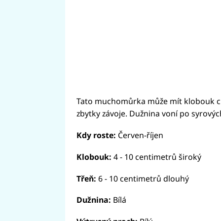
Tato muchomůrka může mít klobouk citro
zbytky závoje. Dužnina voní po syrový
Kdy roste:
Červen-říjen
Klobouk:
4 - 10 centimetrů široký
Třeň:
6 - 10 centimetrů dlouhý
Dužnina:
Bílá