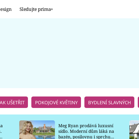
esign
Sledujte prima+
Design
TRENDY
JAK NA TO
PROMĚNY
NAŠE TIPY
JAK UŠETŘIT
POKOJOVÉ KVĚTINY
BYDLENÍ SLAVNÝCH
la
Meg Ryan prodává luxusní
.
sídlo. Moderní dům láká na
o
bazén, posilovnu i sprchu