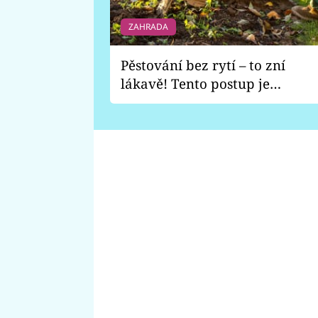
ZAHRADA
Pěstování bez rytí – to zní
lákavě! Tento postup je
vhodný jen pro některé
zahrady