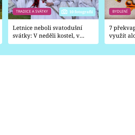
TRADICE A SVÁTKY
BYDLENÍ
10 fotografií
Letnice neboli svatodušní
7 překva
svátky: V neděli kostel, v
využít al
pondělí zábava
Nabrousí
nádobí