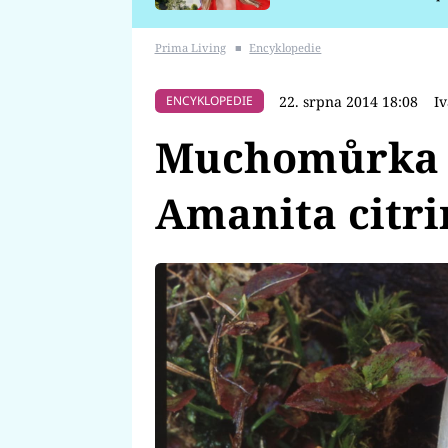
požáru
Prima Living
■
Encyklopedie
22. srpna 2014 18:08
I
ENCYKLOPEDIE
Muchomůrka c
Amanita citri