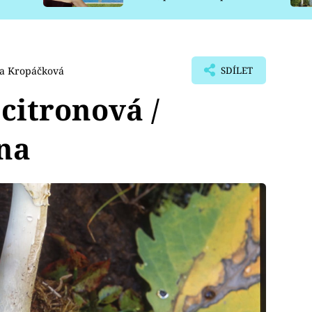
pro psy
va Kropáčková
SDÍLET
itronová /
na