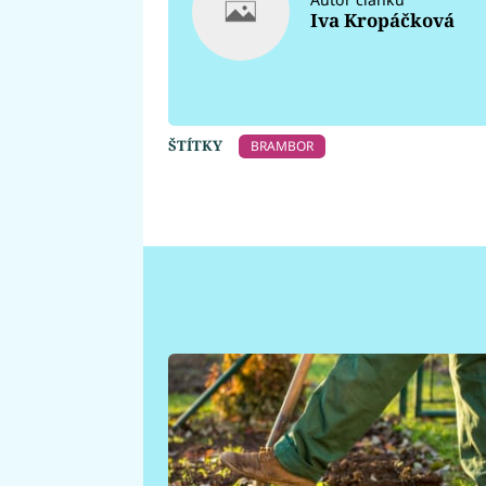
Iva Kropáčková
ŠTÍTKY
BRAMBOR