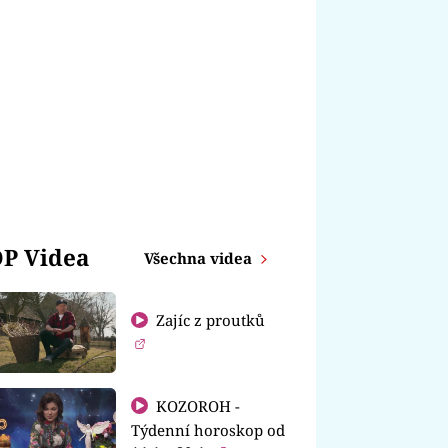
P Videa
Všechna videa
Zajíc z proutků
KOZOROH -
Týdenní horoskop od