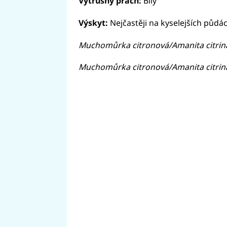
Výtrusný prach:
Bílý
Výskyt:
Nejčastěji na kyselejších půdá
Muchomůrka citronová/Amanita citrina,
Muchomůrka citronová/Amanita citrina,