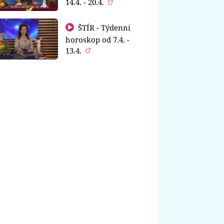
14.4. - 20.4.
ŠTÍR - Týdenní
horoskop od 7.4. -
13.4.