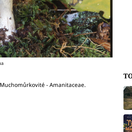
na
TO
i Muchomůrkovité - Amanitaceae.