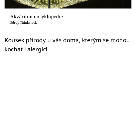
Sledujte prima+
Akvárium-encyklopedie
Přihlášení
Zdroj: Thinkstock
Kousek přírody u vás doma, kterým se mohou
Sledujte nás
kochat i alergici.