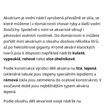
Akvárium je vodní nádrž vyrobená převážně ze skla, ve
které můžeme i v domácnosti chovat ryby a další vodní
živočichy. Společně s nimi se akvaristé věnují i
pěstování vodních rostlinek. Do domácnosti si můžete
pořídit mini akvárium o obsahu doslova několika litrů,
až po hektolitrové giganty. Kromě akvárií klasických
tvarů jsou k dispozici například nádrže
kulaté
,
vypouklé
,
rohové
nebo
více úhelníkové
.
Podle konstrukce výrobci dělí akvária na
litá
,
lepená
(skleněné tabule jsou slepeny speciálním lepidlem) a
rámová
(skla jsou zatmelena do ocelové konstrukce). V
současné době jsou nejběžnějším typem akvária
lepená.
Podle obsahu dělí akvaristé svoje nádrže na