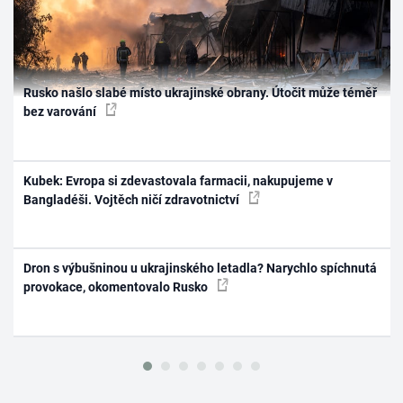
Rusko našlo slabé místo ukrajinské obrany. Útočit může téměř
bez varování
Kubek: Evropa si zdevastovala farmacii, nakupujeme v
Bangladéši. Vojtěch ničí zdravotnictví
Dron s výbušninou u ukrajinského letadla? Narychlo spíchnutá
provokace, okomentovalo Rusko