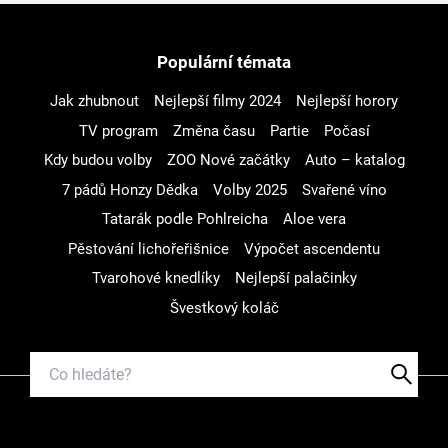
Populární témata
Jak zhubnout
Nejlepší filmy 2024
Nejlepší horory
TV program
Změna času
Partie
Počasí
Kdy budou volby
ZOO Nové začátky
Auto – katalog
7 pádů Honzy Dědka
Volby 2025
Svařené víno
Tatarák podle Pohlreicha
Aloe vera
Pěstování lichořeřišnice
Výpočet ascendentu
Tvarohové knedlíky
Nejlepší palačinky
Švestkový koláč