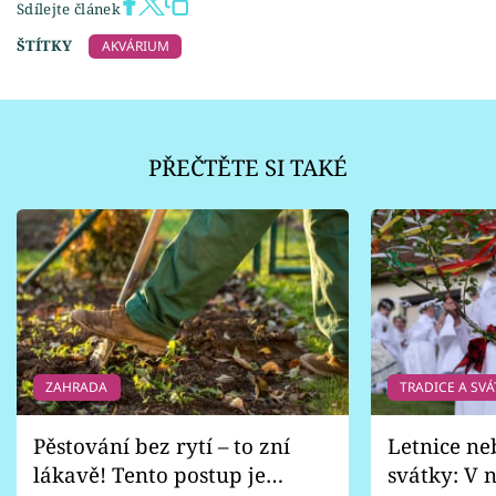
Sdílejte článek
ŠTÍTKY
AKVÁRIUM
PŘEČTĚTE SI TAKÉ
ZAHRADA
TRADICE A SVÁ
Pěstování bez rytí – to zní
Letnice ne
lákavě! Tento postup je
svátky: V n