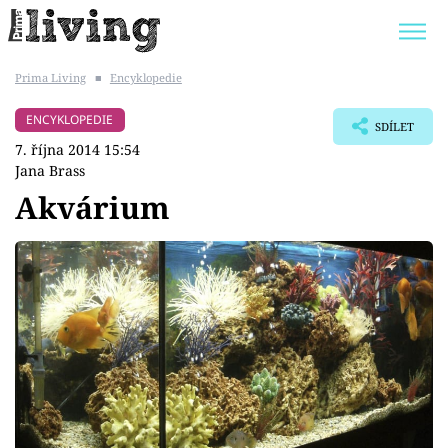
Prima Living
■
Encyklopedie
Trendy:
JAK UŠETŘIT
POKOJOVÉ KVĚTINY
ENCYKLOPEDIE
SDÍLET
BYDLENÍ SLAVNÝCH
ZAHRADA
7. října 2014 15:54
Jana Brass
Akvárium
Témata
Bydlení
Zahrada
Design