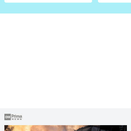
vhodný jen pro některé
pondělí z
zahrady