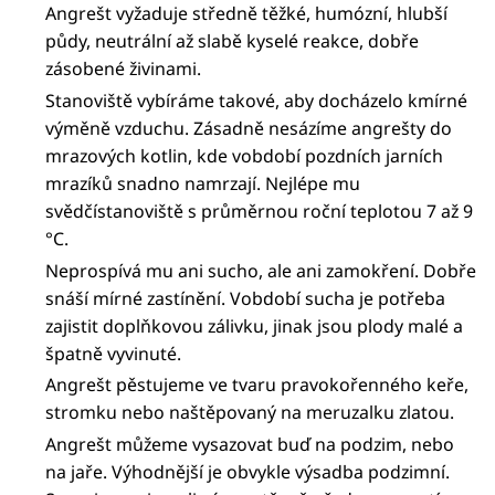
Angrešt vyžaduje středně těžké, humózní, hlubší
půdy, neutrální až slabě kyselé reakce, dobře
zásobené živinami.
Stanoviště vybíráme takové, aby docházelo kmírné
výměně vzduchu. Zásadně nesázíme angrešty do
mrazových kotlin, kde vobdobí pozdních jarních
mrazíků snadno namrzají. Nejlépe mu
svědčístanoviště s průměrnou roční teplotou 7 až 9
°C.
Neprospívá mu ani sucho, ale ani zamokření. Dobře
snáší mírné zastínění. Vobdobí sucha je potřeba
zajistit doplňkovou zálivku, jinak jsou plody malé a
špatně vyvinuté.
Angrešt pěstujeme ve tvaru pravokořenného keře,
stromku nebo naštěpovaný na meruzalku zlatou.
Angrešt můžeme vysazovat buď na podzim, nebo
na jaře. Výhodnější je obvykle výsadba podzimní.