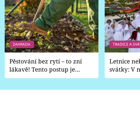
ZAHRADA
TRADICE A SVÁ
Pěstování bez rytí – to zní
Letnice ne
lákavě! Tento postup je
svátky: V n
vhodný jen pro některé
pondělí z
zahrady