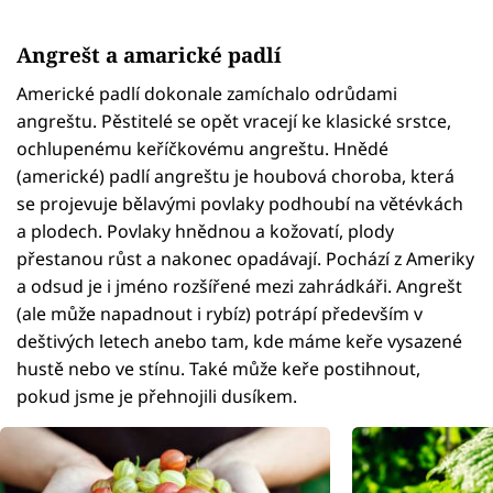
Angrešt a amarické padlí
Americké padlí dokonale zamíchalo odrůdami
angreštu. Pěstitelé se opět vracejí ke klasické srstce,
ochlupenému keříčkovému angreštu. Hnědé
(americké) padlí angreštu je houbová choroba, která
se projevuje bělavými povlaky podhoubí na větévkách
a plodech. Povlaky hnědnou a kožovatí, plody
přestanou růst a nakonec opadávají. Pochází z Ameriky
a odsud je i jméno rozšířené mezi zahrádkáři. Angrešt
(ale může napadnout i rybíz) potrápí především v
deštivých letech anebo tam, kde máme keře vysazené
hustě nebo ve stínu. Také může keře postihnout,
pokud jsme je přehnojili dusíkem.