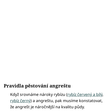
Pravidla pěstování angreštu
Když srovnáme nároky rybízu (
rybíz červený a bílý
,
rybíz černý
) a angreštu, pak musíme konstatovat,
že angrešt je náročnější na kvalitu půdy.