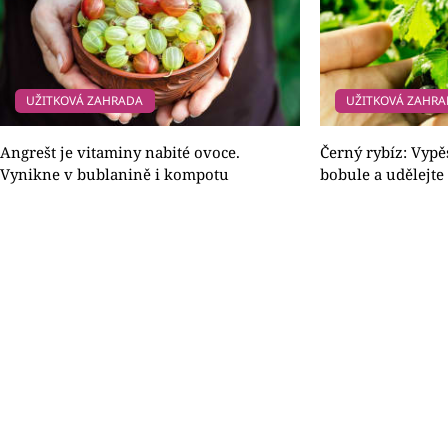
UŽITKOVÁ ZAHRADA
UŽITKOVÁ ZAHR
Angrešt je vitaminy nabité ovoce.
Černý rybíz: Vypěs
Vynikne v bublanině i kompotu
bobule a udělejte 