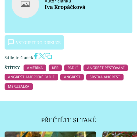
Autor článku
Iva Kropáčková
VSTOUPIT DO DISKUZE
Sdílejte článek
ŠTÍTKY
AMERIKA
KEŘ
PADLÍ
ANGREŠT PĚSTOVÁNÍ
ANGREŠT AMERICKÉ PADLÍ
ANGREŠT
SRSTKA ANGREŠT
MERUZALKA
PŘEČTĚTE SI TAKÉ