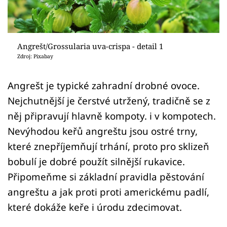
Sledujte prima+
Přihlášení
Angrešt/Grossularia uva-crispa - detail 1
Zdroj: Pixabay
Sledujte nás
Angrešt je typické zahradní drobné ovoce.
Nejchutnější je čerstvé utržený, tradičně se z
něj připravují hlavně kompoty. i v kompotech.
Nevýhodou keřů angreštu jsou ostré trny,
které znepříjemňují trhání, proto pro sklizeň
bobulí je dobré použít silnější rukavice.
Připomeňme si základní pravidla pěstování
angreštu a jak proti proti americkému padlí,
které dokáže keře i úrodu zdecimovat.