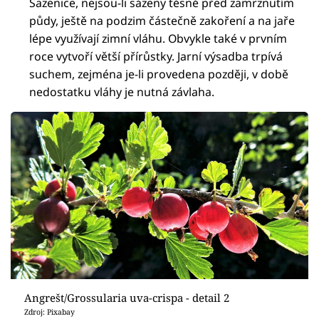
Sazenice, nejsou-li sázeny těsně před zamrznutím
půdy, ještě na podzim částečně zakoření a na jaře
lépe využívají zimní vláhu. Obvykle také v prvním
roce vytvoří větší přírůstky. Jarní výsadba trpívá
suchem, zejména je-li provedena později, v době
nedostatku vláhy je nutná závlaha.
Angrešt/Grossularia uva-crispa - detail 2
Zdroj: Pixabay