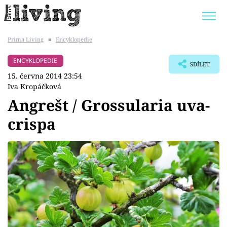
Prima Living
■
Encyklopedie
Trendy:
JAK UŠETŘIT
POKOJOVÉ KVĚTINY
ENCYKLOPEDIE
SDÍLET
BYDLENÍ SLAVNÝCH
ZAHRADA
15. června 2014 23:54
Iva Kropáčková
Angrešt / Grossularia uva-
crispa
Témata
Bydlení
Zahrada
Design