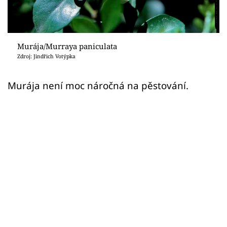
Sledujte prima+
Přihlášení
Murája/Murraya paniculata
Zdroj: Jindřich Votýpka
Sledujte nás
Murája není moc náročná na pěstování.