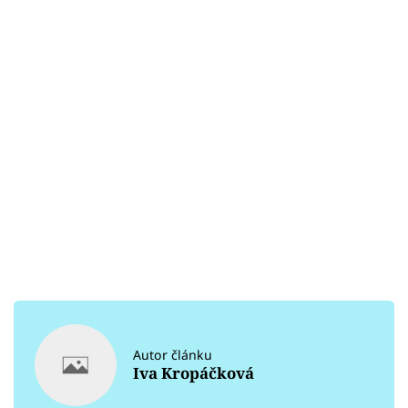
Autor článku
Iva Kropáčková