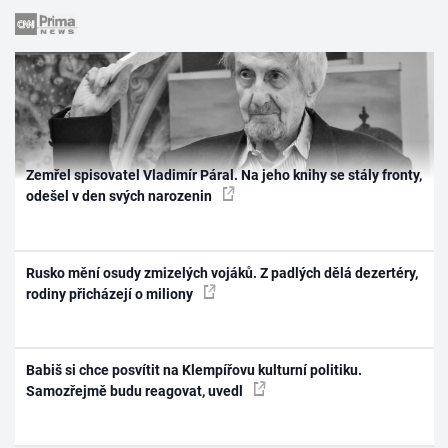
Zemřel spisovatel Vladimír Páral. Na jeho knihy se stály fronty,
odešel v den svých narozenin
Rusko mění osudy zmizelých vojáků. Z padlých dělá dezertéry,
rodiny přicházejí o miliony
Babiš si chce posvítit na Klempířovu kulturní politiku.
Samozřejmě budu reagovat, uvedl