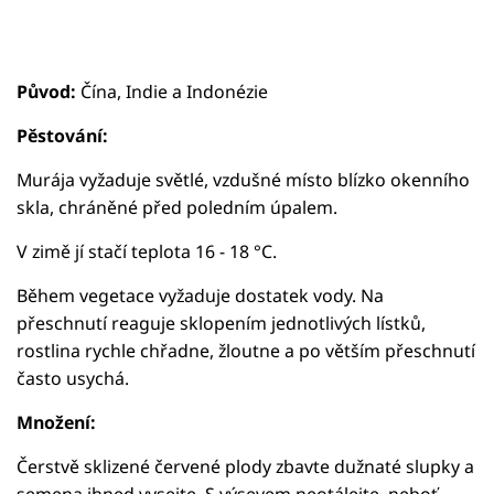
Původ:
Čína, Indie a Indonézie
Pěstování:
Murája vyžaduje světlé, vzdušné místo blízko okenního
skla, chráněné před poledním úpalem.
V zimě jí stačí teplota 16 - 18 °C.
Během vegetace vyžaduje dostatek vody. Na
přeschnutí reaguje sklopením jednotlivých lístků,
rostlina rychle chřadne, žloutne a po větším přeschnutí
často usychá.
Množení:
Čerstvě sklizené červené plody zbavte dužnaté slupky a
semena ihned vysejte. S výsevem neotálejte, neboť