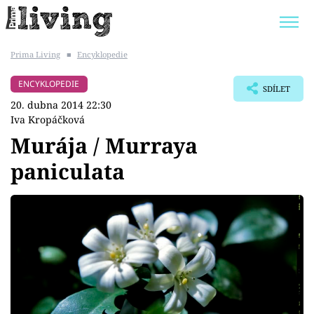
Prima Living
■
Encyklopedie
Trendy:
JAK UŠETŘIT
POKOJOVÉ KVĚTINY
ENCYKLOPEDIE
SDÍLET
BYDLENÍ SLAVNÝCH
ZAHRADA
20. dubna 2014 22:30
Iva Kropáčková
Murája / Murraya
paniculata
Témata
Bydlení
Zahrada
Design