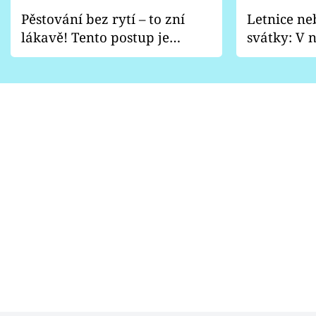
Pěstování bez rytí – to zní
Letnice ne
lákavě! Tento postup je
svátky: V n
vhodný jen pro některé
pondělí z
zahrady