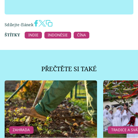
Sdílejte článek
ŠTÍTKY
INDIE
INDONÉSIE
ČÍNA
PŘEČTĚTE SI TAKÉ
ZAHRADA
TRADICE A SVÁ