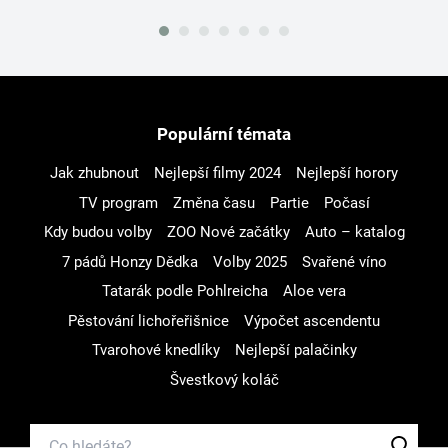
Populární témata
Jak zhubnout
Nejlepší filmy 2024
Nejlepší horory
TV program
Změna času
Partie
Počasí
Kdy budou volby
ZOO Nové začátky
Auto – katalog
7 pádů Honzy Dědka
Volby 2025
Svařené víno
Tatarák podle Pohlreicha
Aloe vera
Pěstování lichořeřišnice
Výpočet ascendentu
Tvarohové knedlíky
Nejlepší palačinky
Švestkový koláč