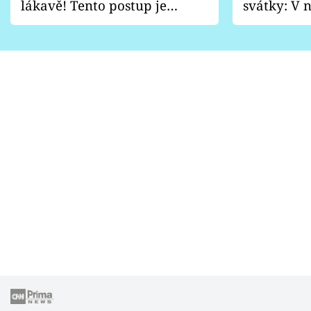
lákavě! Tento postup je
svátky: V n
vhodný jen pro některé
pondělí z
zahrady