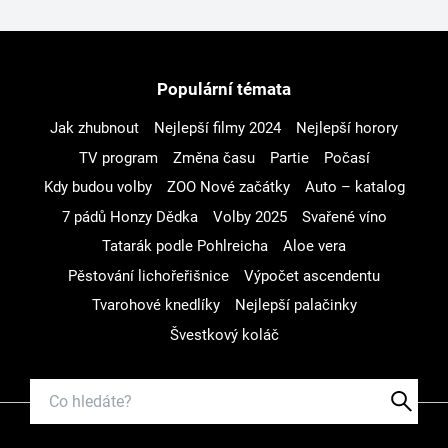
Populární témata
Jak zhubnout
Nejlepší filmy 2024
Nejlepší horory
TV program
Změna času
Partie
Počasí
Kdy budou volby
ZOO Nové začátky
Auto – katalog
7 pádů Honzy Dědka
Volby 2025
Svařené víno
Tatarák podle Pohlreicha
Aloe vera
Pěstování lichořeřišnice
Výpočet ascendentu
Tvarohové knedlíky
Nejlepší palačinky
Švestkový koláč