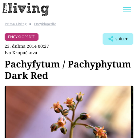
Prima Living
■
Encyklopedie
Trendy:
JAK UŠETŘIT
POKOJOVÉ KVĚTINY
ENCYKLOPEDIE
SDÍLET
BYDLENÍ SLAVNÝCH
ZAHRADA
23. dubna 2014 00:27
Iva Kropáčková
Pachyfytum / Pachyphytum
Dark Red
Témata
Bydlení
Zahrada
Design