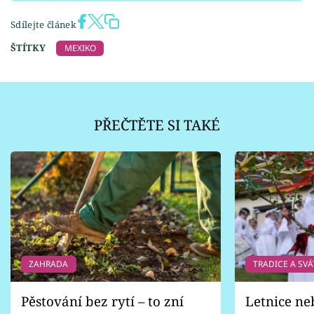
Sdílejte článek
ŠTÍTKY
MEXIKO
PŘEČTĚTE SI TAKÉ
ZAHRADA
TRADICE A SVÁ
Pěstování bez rytí – to zní
Letnice ne