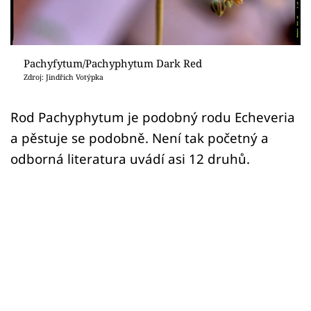
Sledujte prima+
Přihlášení
Pachyfytum/Pachyphytum Dark Red
Zdroj: Jindřich Votýpka
Sledujte nás
Rod Pachyphytum je podobný rodu Echeveria
a pěstuje se podobně. Není tak početný a
odborná literatura uvádí asi 12 druhů.