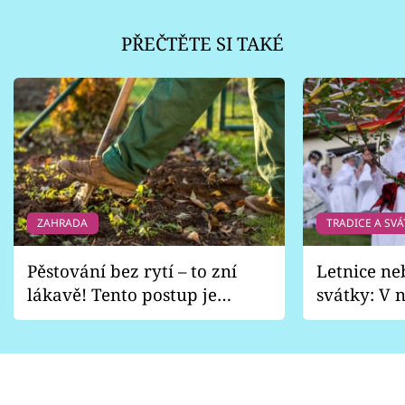
PŘEČTĚTE SI TAKÉ
ZAHRADA
TRADICE A SVÁ
Pěstování bez rytí – to zní
Letnice ne
lákavě! Tento postup je
svátky: V n
vhodný jen pro některé
pondělí z
zahrady