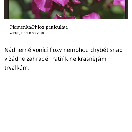
Sledujte prima+
Přihlášení
Plamenka/Phlox paniculata
Zdroj: Jindřich Votýpka
Sledujte nás
Nádherně vonící floxy nemohou chybět snad
v žádné zahradě. Patří k nejkrásnějším
trvalkám.