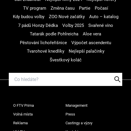
TV program
Změna času
Partie
Počasí
Kdy budou volby
ZOO Nové začátky
Auto – katalog
7 pádů Honzy Dědka
Volby 2025
Svařené víno
Tatarák podle Pohlreicha
Aloe vera
Pěstování lichořeřišnice
Výpočet ascendentu
Tvarohové knedlíky
Nejlepší palačinky
Švestkový koláč
O FTV Prima
Management
Volná místa
Press
Reklama
Castingy a výzvy