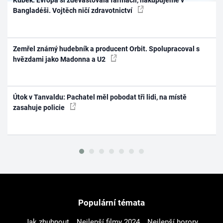
Kubek: Evropa si zdevastovala farmacii, nakupujeme v
Bangladéši. Vojtěch ničí zdravotnictví
Zemřel známý hudebník a producent Orbit. Spolupracoval s
hvězdami jako Madonna a U2
Útok v Tanvaldu: Pachatel měl pobodat tři lidi, na místě
zasahuje policie
Populární témata
Jak zhubnout
Nejlepší filmy 2024
Nejlepší horory