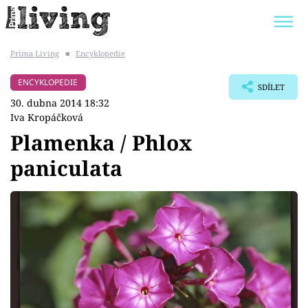
Prima Living
■
Encyklopedie
Trendy:
JAK UŠETŘIT
POKOJOVÉ KVĚTINY
ENCYKLOPEDIE
SDÍLET
BYDLENÍ SLAVNÝCH
ZAHRADA
30. dubna 2014 18:32
Iva Kropáčková
Plamenka / Phlox
paniculata
Témata
Bydlení
Zahrada
Design