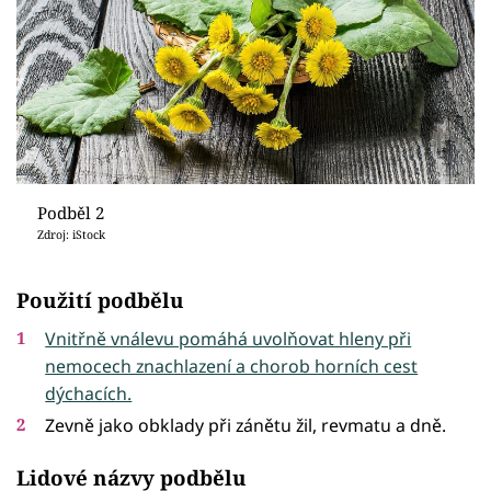
Podběl 2
Zdroj: iStock
Použití podbělu
Vnitřně vnálevu pomáhá uvolňovat hleny při
nemocech znachlazení a chorob horních cest
dýchacích.
Zevně jako obklady při zánětu žil, revmatu a dně.
Lidové názvy podbělu