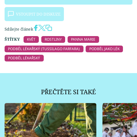
VSTOUPIT DO DISKUZE
Sdílejte článek
ŠTÍTKY
KVĚT
ROSTLINY
PANNA MARIE
PODBĚL LÉKAŘSKÝ (TUSSILAGO FARFARA)
PODBĚL JAKO LÉK
PODBĚL LÉKAŘSKÝ
PŘEČTĚTE SI TAKÉ