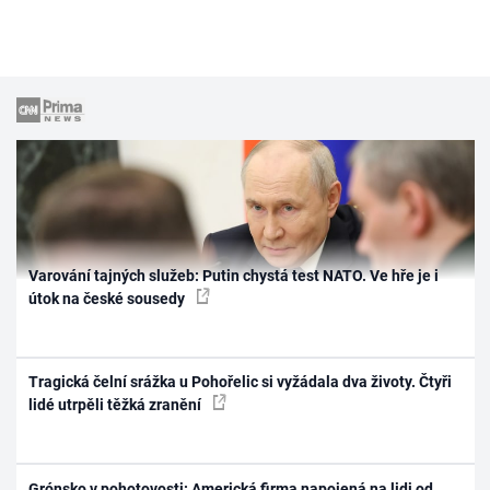
Varování tajných služeb: Putin chystá test NATO. Ve hře je i
útok na české sousedy
Tragická čelní srážka u Pohořelic si vyžádala dva životy. Čtyři
lidé utrpěli těžká zranění
Grónsko v pohotovosti: Americká firma napojená na lidi od