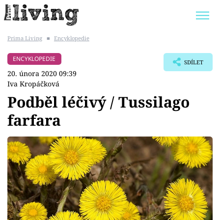
Prima Living
■
Encyklopedie
Trendy:
JAK UŠETŘIT
POKOJOVÉ KVĚTINY
ENCYKLOPEDIE
SDÍLET
BYDLENÍ SLAVNÝCH
ZAHRADA
20. února 2020 09:39
Iva Kropáčková
Podběl léčivý / Tussilago
farfara
Témata
Bydlení
Zahrada
Design