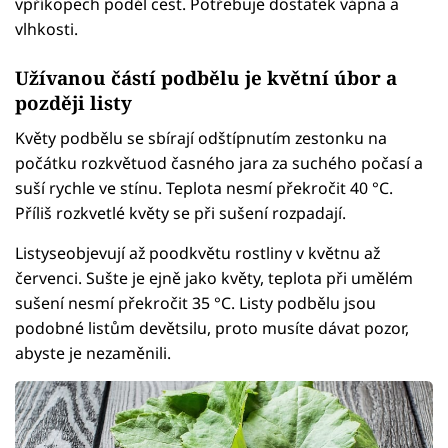
vpříkopech podél cest. Potřebuje dostatek vápna a
vlhkosti.
Užívanou částí podbělu je květní úbor a
později listy
Květy podbělu se sbírají odštípnutím zestonku na
počátku rozkvětuod časného jara za suchého počasí a
suší rychle ve stínu. Teplota nesmí překročit 40 °C.
Příliš rozkvetlé květy se při sušení rozpadají.
Listyseobjevují až poodkvětu rostliny v květnu až
červenci. Sušte je ejně jako květy, teplota při umělém
sušení nesmí překročit 35 °C. Listy podbělu jsou
podobné listům devětsilu, proto musíte dávat pozor,
abyste je nezaměnili.