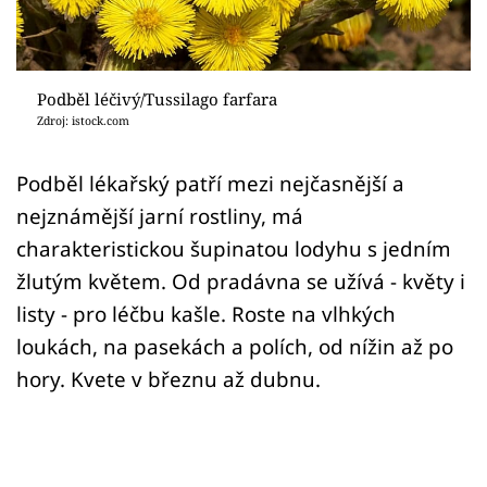
Sledujte prima+
Přihlášení
Podběl léčivý/Tussilago farfara
Zdroj: istock.com
Sledujte nás
Podběl lékařský patří mezi nejčasnější a
nejznámější jarní rostliny, má
charakteristickou šupinatou lodyhu s jedním
žlutým květem. Od pradávna se užívá - květy i
listy - pro léčbu kašle. Roste na vlhkých
loukách, na pasekách a polích, od nížin až po
hory. Kvete v březnu až dubnu.