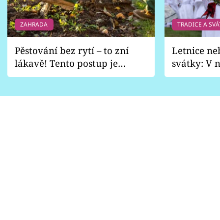
ZAHRADA
TRADICE A SVÁ
Pěstování bez rytí – to zní
Letnice ne
lákavě! Tento postup je
svátky: V n
vhodný jen pro některé
pondělí z
zahrady