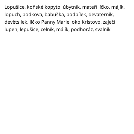
Lopušice, koňské kopyto, úbytník, mateří líčko, májík,
lopuch, podkova, babuška, podbílek, devaterník,
devětsilek, líčko Panny Marie, oko Kristovo, zaječí
lupen, lepušice, celník, májík, podhoráz, svalník