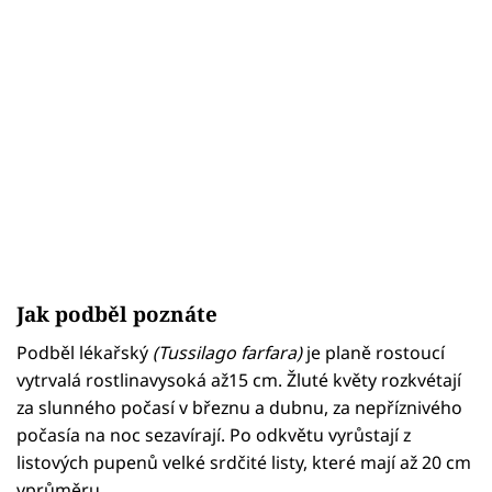
Jak podběl poznáte
Podběl lékařský
(Tussilago farfara)
je planě rostoucí
vytrvalá rostlinavysoká až15 cm. Žluté květy rozkvétají
za slunného počasí v březnu a dubnu, za nepříznivého
počasía na noc sezavírají. Po odkvětu vyrůstají z
listových pupenů velké srdčité listy, které mají až 20 cm
vprůměru.