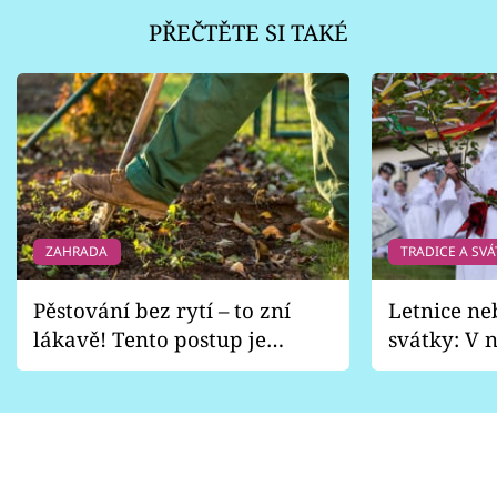
PŘEČTĚTE SI TAKÉ
ZAHRADA
TRADICE A SVÁ
Pěstování bez rytí – to zní
Letnice ne
lákavě! Tento postup je
svátky: V n
vhodný jen pro některé
pondělí z
zahrady