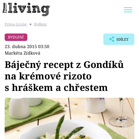
Prima Living
■
Bydlení
Trendy:
JAK UŠETŘIT
POKOJOVÉ KVĚTINY
BYDLENÍ
SDÍLET
BYDLENÍ SLAVNÝCH
ZAHRADA
23. dubna 2015 03:50
Markéta Zídková
Báječný recept z Gondíků
na krémové rizoto
Témata
s hráškem a chřestem
Bydlení
Zahrada
Design