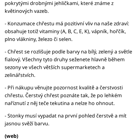
pokrytými drobnými jehličkami, které známe z
květinových vazeb.
- Konzumace chřestu má pozitivní vliv na naše zdraví:
obsahuje totiž vitaminy (A, B, C, E, K), vápník, hořčík,
plno vlákniny, železo či selen.
- Chřest se rozlišuje podle barvy na bílý, zelený a světle
fialový. Všechny tyto druhy seženete hlavně během
sezony ve všech větších supermarketech a
zelinářstvích.
- Při nákupu věnujte pozornost kvalitě a čerstvosti
chřestu. Čerstvý chřest poznáte tak, že po lehkém
naříznutí z něj teče tekutina a nelze ho ohnout.
- Stonky musí vypadat na první pohled čerstvě a mít
jasnou svěží barvu.
(web)