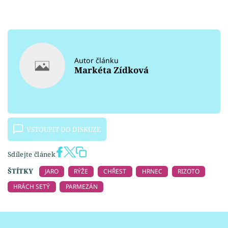
Autor článku
Markéta Zídková
VSTOUPIT DO DISKUZE
Sdílejte článek
ŠTÍTKY
JARO
RÝŽE
CHŘEST
HRNEC
RIZOTO
HRÁCH SETÝ
PARMEZÁN