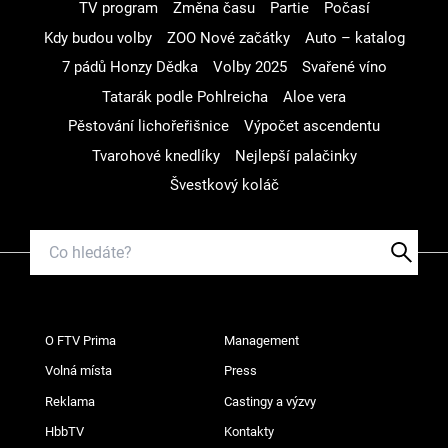
TV program
Změna času
Partie
Počasí
Kdy budou volby
ZOO Nové začátky
Auto – katalog
7 pádů Honzy Dědka
Volby 2025
Svařené víno
Tatarák podle Pohlreicha
Aloe vera
Pěstování lichořeřišnice
Výpočet ascendentu
Tvarohové knedlíky
Nejlepší palačinky
Švestkový koláč
O FTV Prima
Management
Volná místa
Press
Reklama
Castingy a výzvy
HbbTV
Kontakty