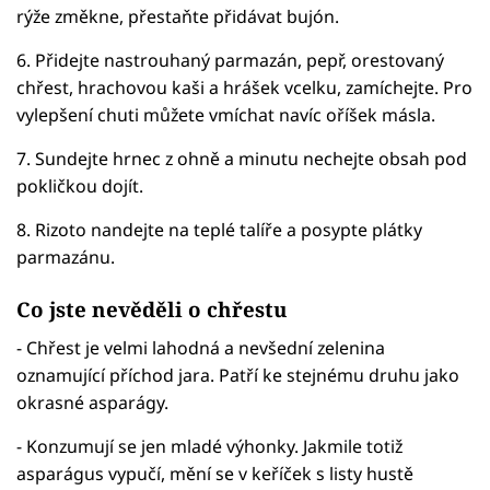
rýže změkne, přestaňte přidávat bujón.
6. Přidejte nastrouhaný parmazán, pepř, orestovaný
chřest, hrachovou kaši a hrášek vcelku, zamíchejte. Pro
vylepšení chuti můžete vmíchat navíc oříšek másla.
7. Sundejte hrnec z ohně a minutu nechejte obsah pod
pokličkou dojít.
8. Rizoto nandejte na teplé talíře a posypte plátky
parmazánu.
Co jste nevěděli o chřestu
- Chřest je velmi lahodná a nevšední zelenina
oznamující příchod jara. Patří ke stejnému druhu jako
okrasné asparágy.
- Konzumují se jen mladé výhonky. Jakmile totiž
asparágus vypučí, mění se v keříček s listy hustě