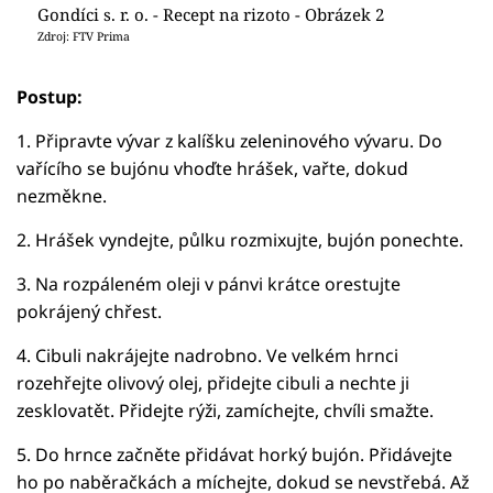
Gondíci s. r. o. - Recept na rizoto - Obrázek 2
Zdroj: FTV Prima
Postup:
1. Připravte vývar z kalíšku zeleninového vývaru. Do
vařícího se bujónu vhoďte hrášek, vařte, dokud
nezměkne.
2. Hrášek vyndejte, půlku rozmixujte, bujón ponechte.
3. Na rozpáleném oleji v pánvi krátce orestujte
pokrájený chřest.
4. Cibuli nakrájejte nadrobno. Ve velkém hrnci
rozehřejte olivový olej, přidejte cibuli a nechte ji
zesklovatět. Přidejte rýži, zamíchejte, chvíli smažte.
5. Do hrnce začněte přidávat horký bujón. Přidávejte
ho po naběračkách a míchejte, dokud se nevstřebá. Až