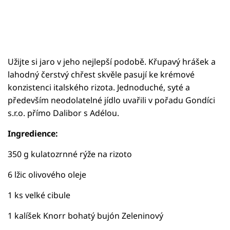
Užijte si jaro v jeho nejlepší podobě. Křupavý hrášek a
lahodný čerstvý chřest skvěle pasují ke krémové
konzistenci italského rizota. Jednoduché, syté a
především neodolatelné jídlo uvařili v pořadu Gondíci
s.r.o. přímo Dalibor s Adélou.
Ingredience:
350 g kulatozrnné rýže na rizoto
6 lžic olivového oleje
1 ks velké cibule
1 kalíšek Knorr bohatý bujón Zeleninový