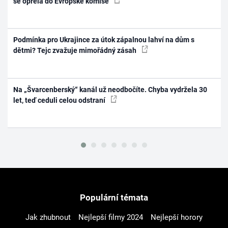
se opřela do Evropské komise
Podmínka pro Ukrajince za útok zápalnou lahví na dům s
dětmi? Tejc zvažuje mimořádný zásah
Na „Švarcenberský“ kanál už neodbočíte. Chyba vydržela 30
let, teď ceduli celou odstraní
Populární témata
Jak zhubnout
Nejlepší filmy 2024
Nejlepší horory