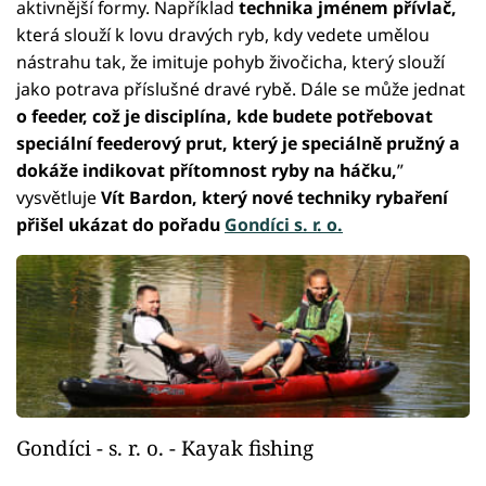
aktivnější formy. Například
technika jménem přívlač,
která slouží k lovu dravých ryb, kdy vedete umělou
nástrahu tak, že imituje pohyb živočicha, který slouží
jako potrava příslušné dravé rybě. Dále se může jednat
o feeder, což je disciplína, kde budete potřebovat
speciální feederový prut, který je speciálně pružný a
dokáže indikovat přítomnost ryby na háčku,
”
vysvětluje
Vít Bardon, který nové techniky rybaření
přišel ukázat do pořadu
Gondíci s. r. o.
Gondíci - s. r. o. - Kayak fishing