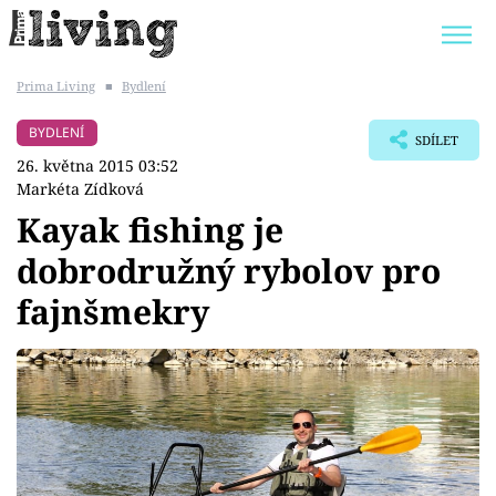
Prima Living
■
Bydlení
Trendy:
JAK UŠETŘIT
POKOJOVÉ KVĚTINY
BYDLENÍ
SDÍLET
BYDLENÍ SLAVNÝCH
ZAHRADA
26. května 2015 03:52
Markéta Zídková
Kayak fishing je
dobrodružný rybolov pro
Témata
fajnšmekry
Bydlení
Zahrada
Design