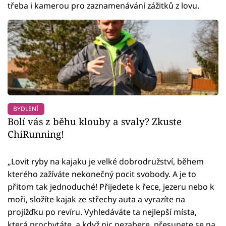
třeba i kamerou pro zaznamenávání zážitků z lovu.
BYDLENÍ
Bolí vás z běhu klouby a svaly? Zkuste
ChiRunning!
„Lovit ryby na kajaku je velké dobrodružství, během
kterého zažíváte nekonečný pocit svobody. A je to
přitom tak jednoduché! Přijedete k řece, jezeru nebo k
moři, složíte kajak ze střechy auta a vyrazíte na
projížďku po revíru. Vyhledáváte ta nejlepší místa,
která prochytáte, a když nic nezabere, přesunete se na