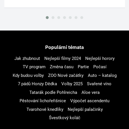
Populární témata
Jak zhubnout
Nejlepší filmy 2024
Nejlepší horory
TV program
Změna času
Partie
Počasí
Kdy budou volby
ZOO Nové začátky
Auto – katalog
7 pádů Honzy Dědka
Volby 2025
Svařené víno
Tatarák podle Pohlreicha
Aloe vera
Pěstování lichořeřišnice
Výpočet ascendentu
Tvarohové knedlíky
Nejlepší palačinky
Švestkový koláč