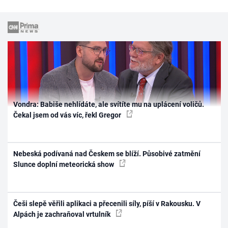
Vondra: Babiše nehlídáte, ale svítíte mu na uplácení voličů.
Čekal jsem od vás víc, řekl Gregor
Nebeská podívaná nad Českem se blíží. Působivé zatmění
Slunce doplní meteorická show
Češi slepě věřili aplikaci a přecenili síly, píší v Rakousku. V
Alpách je zachraňoval vrtulník