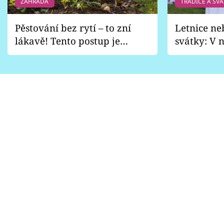
ZAHRADA
TRADICE A SVÁ
Pěstování bez rytí – to zní
Letnice ne
lákavě! Tento postup je
svátky: V n
vhodný jen pro některé
pondělí z
zahrady