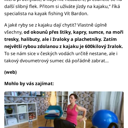
další slibný flek. Přitom si užíváte jízdy na kajaku,“ říká
specialista na kayak fishing Vít Bardon.
A jaké ryby se z kajaku dají chytit? Vlastně úplně
všechny,
od okounů přes štiky, kapry, sumce, na moři
tresky, halibuty, ale i žraloky a plachetníky. Zatím
největší rybou zdolanou z kajaku je 600kilový žralok.
To se nám sice v českých vodách určitě nestane, ale i
takový dvoumetrový sumec dá pořádně zabrat…
(web)
Mohlo by vás zajímat: