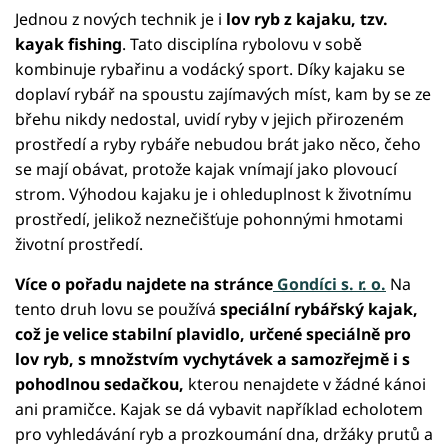
Jednou z nových technik je i
lov ryb z kajaku, tzv.
kayak fishing
. Tato disciplína rybolovu v sobě
kombinuje rybařinu a vodácký sport. Díky kajaku se
doplaví rybář na spoustu zajímavých míst, kam by se ze
břehu nikdy nedostal, uvidí ryby v jejich přirozeném
prostředí a ryby rybáře nebudou brát jako něco, čeho
se mají obávat, protože kajak vnímají jako plovoucí
strom. Výhodou kajaku je i ohleduplnost k životnímu
prostředí, jelikož neznečišťuje pohonnými hmotami
životní prostředí.
Více o pořadu najdete na stránce
Gondíci s. r. o.
Na
tento druh lovu se používá
speciální rybářský kajak,
což je velice stabilní plavidlo, určené speciálně pro
lov ryb, s množstvím vychytávek a samozřejmě i s
pohodlnou sedačkou,
kterou nenajdete v žádné kánoi
ani pramičce. Kajak se dá vybavit například echolotem
pro vyhledávání ryb a prozkoumání dna, držáky prutů a