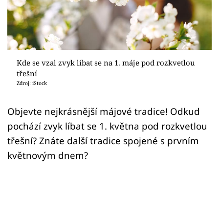
Sledujte prima+
Přihlášení
Kde se vzal zvyk líbat se na 1. máje pod rozkvetlou
Sledujte nás
třešní
Zdroj: iStock
Objevte nejkrásnější májové tradice! Odkud
pochází zvyk líbat se 1. května pod rozkvetlou
třešní? Znáte další tradice spojené s prvním
květnovým dnem?