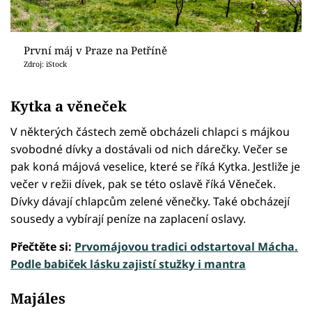
První máj v Praze na Petříně
Zdroj: iStock
Kytka a věneček
V některých částech země obcházeli chlapci s májkou
svobodné dívky a dostávali od nich dárečky. Večer se
pak koná májová veselice, které se říká Kytka. Jestliže je
večer v režii dívek, pak se této oslavě říká Věneček.
Dívky dávají chlapcům zelené věnečky. Také obcházejí
sousedy a vybírají peníze na zaplacení oslavy.
Přečtěte si:
Prvomájovou tradici odstartoval Mácha.
Podle babiček lásku zajistí stužky i mantra
Majáles