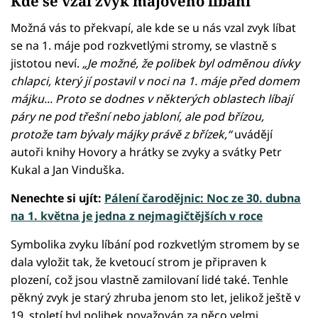
Kde se vzal zvyk májového líbání
Možná vás to překvapí, ale kde se u nás vzal zvyk líbat
se na 1. máje pod rozkvetlými stromy, se vlastně s
jistotou neví.
„Je možné, že polibek byl odměnou dívky
chlapci, který jí postavil v noci na 1. máje před domem
májku... Proto se dodnes v některých oblastech líbají
páry ne pod třešní nebo jabloní, ale pod břízou,
protože tam bývaly májky právě z břízek,“
uvádějí
autoři knihy Hovory a hrátky se zvyky a svátky Petr
Kukal a Jan Vinduška.
Nenechte si ujít:
Pálení čarodějnic: Noc ze 30. dubna
na 1. května je jedna z nejmagičtějších v roce
Symbolika zvyku líbání pod rozkvetlým stromem by se
dala vyložit tak, že kvetoucí strom je připraven k
plození, což jsou vlastně zamilovaní lidé také. Tenhle
pěkný zvyk je starý zhruba jenom sto let, jelikož ještě v
19. století byl polibek považován za něco velmi