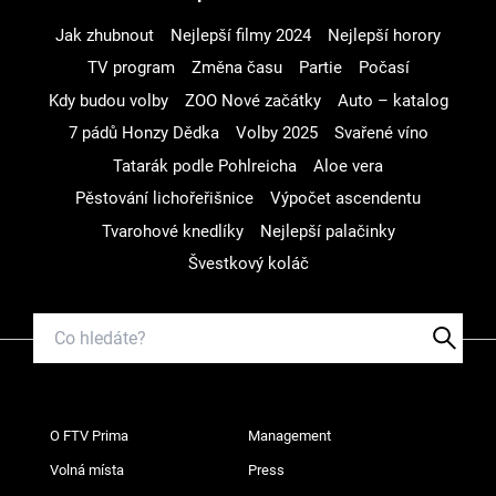
Jak zhubnout
Nejlepší filmy 2024
Nejlepší horory
TV program
Změna času
Partie
Počasí
Kdy budou volby
ZOO Nové začátky
Auto – katalog
7 pádů Honzy Dědka
Volby 2025
Svařené víno
Tatarák podle Pohlreicha
Aloe vera
Pěstování lichořeřišnice
Výpočet ascendentu
Tvarohové knedlíky
Nejlepší palačinky
Švestkový koláč
O FTV Prima
Management
Volná místa
Press