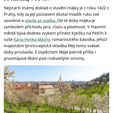
Nejstarší známý doklad o stavění májky je z roku 1422 z
Prahy
,
kdy za její postavení dostal mladík ruku své
vyvolené a
slavila se svatba.
Od té doby májka je
symbolem příchodu jara, růstu a plodnosti. V hlavním
městě bývá dodnes zvykem přinést kytičku na Petřín k
soše
Karla Hynka Máchy
, romantického básníka, jehož
majestátní lyricko-epická skladba Máj tento svátek
lásky proslavila. S úspěchem Máje patrně přišlo i
prvomájové líbání pod rozkvetlými stromy.