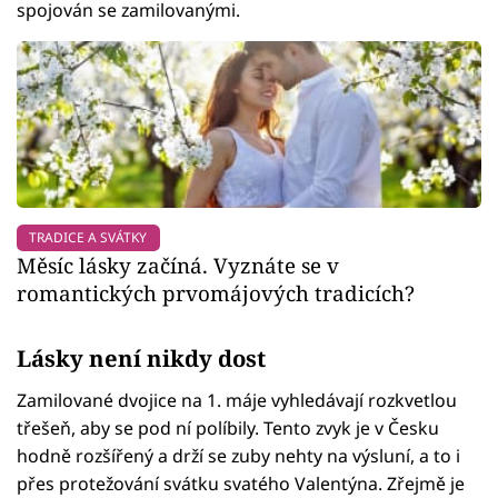
spojován se zamilovanými.
TRADICE A SVÁTKY
Měsíc lásky začíná. Vyznáte se v
romantických prvomájových tradicích?
Lásky není nikdy dost
Zamilované dvojice na 1. máje vyhledávají rozkvetlou
třešeň, aby se pod ní políbily. Tento zvyk je v Česku
hodně rozšířený a drží se zuby nehty na výsluní, a to i
přes protežování svátku svatého Valentýna. Zřejmě je