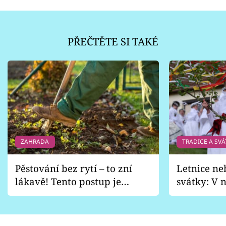
PŘEČTĚTE SI TAKÉ
ZAHRADA
TRADICE A SVÁ
Pěstování bez rytí – to zní
Letnice ne
lákavě! Tento postup je
svátky: V n
vhodný jen pro některé
pondělí z
zahrady