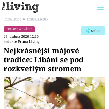
Prima Living
■
Tradice a svátky
Trendy:
JAK UŠETŘIT
POKOJOVÉ KVĚTINY
TRADICE A SVÁTKY
SDÍLET
BYDLENÍ SLAVNÝCH
ZAHRADA
29. dubna 2026 12:10
redakce Prima Living
Nejkrásnější májové
tradice: Líbání se pod
Témata
rozkvetlým stromem
Bydlení
Zahrada
Design