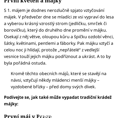
První květen a májky
S 1. májem je dodnes nerozlučně spjato vztyčování
májek. V předvečer dne se mladíci ze vsi vypraví do lesa
a vyberou krásný vzrostlý strom (jedličku, smrček či
borovičku), který do druhého dne promění v májku.
Osekají z něj větve, oloupou kůru a špičku ozdobí věnci,
šátky, květinami, pentlemi a fáborky. Pak májku vztyčí a
celou noc ji hlídají, protože „nepřátelé“ z vedlejší
vesnice touží jejich májku podříznout a ukrást. A to by
byla pořádná ostuda.
Kromě těchto obecních májů, které se stavějí na
návsi, vztyčují někdy mládenci menší májky –
vyzdobené břízky – před domy svých dívek.
Podívejte se, jak také může vypadat tradiční krádež
májky:
Failed to fetch
První máj v Praze