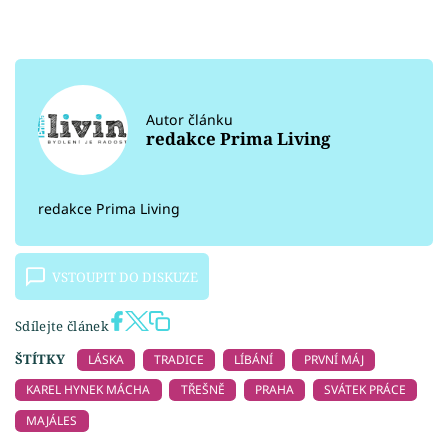
Autor článku
redakce Prima Living
redakce Prima Living
VSTOUPIT DO DISKUZE
Sdílejte článek
ŠTÍTKY
LÁSKA
TRADICE
LÍBÁNÍ
PRVNÍ MÁJ
KAREL HYNEK MÁCHA
TŘEŠNĚ
PRAHA
SVÁTEK PRÁCE
MAJÁLES