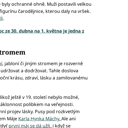
byly ochranné ohně. Muži postavili velkou
 figurínu čarodějnice, kterou daly na vršek.
li
.
oc ze 30. dubna na 1. května je jedna z
stromem
í
, jabloní či jiným stromem je rozverně
í udržovat a dodržovat. Tahle doslova
roční krásu, zdraví, lásku a zamilovanému
elikož ještě v 19. století nebylo možné,
náklonnost polibkem na veřejnosti.
mní projev lásky. Pusy pod rozkvetlým
hem Máje
Karla Hynka Máchy.
Ale ani
vždyť
první máj se dá užít,
i když se