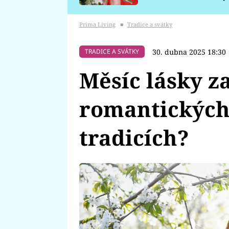
požáru
Prima Living
■
Tradice a svátky
30. dubna 2025 18:30
TRADICE A SVÁTKY
Měsíc lásky z
romantických
tradicích?