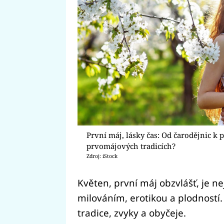
První máj, lásky čas: Od čarodějnic k 
prvomájových tradicích?
Zdroj: iStock
Květen, první máj obzvlášť, je n
milováním, erotikou a plodností.
tradice, zvyky a obyčeje.