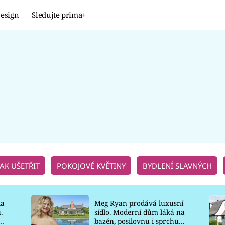
esign
Sledujte prima+
Design
TRENDY
JAK NA TO
PROMĚNY
NAŠE TIPY
JAK UŠETŘIT
POKOJOVÉ KVĚTINY
BYDLENÍ SLAVNÝCH
la
Meg Ryan prodává luxusní
.
sídlo. Moderní dům láká na
o
bazén, posilovnu i sprchu