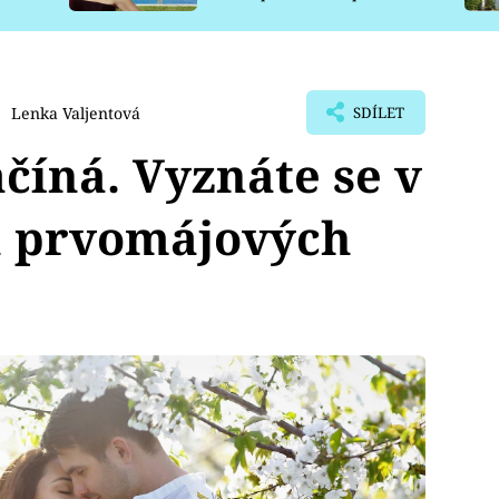
pro psy
Lenka Valjentová
SDÍLET
ačíná. Vyznáte se v
 prvomájových