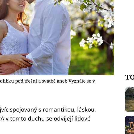
TO
polibku pod třešní a svatbě aneb Vyznáte se v
ejvíc spojovaný s romantikou, láskou,
 A v tomto duchu se odvíjejí lidové