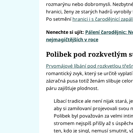
rozmarýnu nebo dobromysli. Nezbytné 
hranici, ženy ze starých hadrů vyrobily
Po setmění
hranici i s čarodějnicí zapáli
Nenechte si ujít:
Pálení čarodějnic: N
nejmagičtějších v roce
Polibek pod rozkvetlým 
Prvomájové líbání pod rozkvetlou třešn
romantický zvyk, který se určitě vyplat
zázračná pusa totiž ženám slibuje celo
páru zajišťuje plodnost.
Líbací tradice ale není nijak stará, j
aby si zamilovaní projevovali svou 
Polibek byl považován za velmi inti
stromem nejspíš přišly až s úspěc
ten, kdo je singl, nemusí smutnit, 