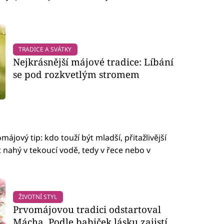
TRADICE A SVÁTKY
Nejkrásnější májové tradice: Líbání
se pod rozkvetlým stromem
jový tip: kdo touží být mladší, přitažlivější
t nahý v tekoucí vodě, tedy v řece nebo v
ŽIVOTNÍ STYL
Prvomájovou tradici odstartoval
Mácha. Podle babiček lásku zajistí