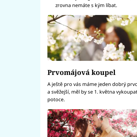
zrovna nemáte s kým líbat.
Prvomájová koupel
A ještě pro vás máme jeden dobrý prvomá
a svěžejší, měl by se 1. května vykoupa
potoce.