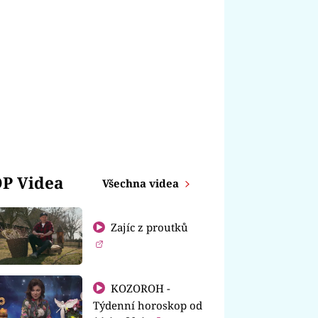
P Videa
Všechna videa
Zajíc z proutků
KOZOROH -
Týdenní horoskop od