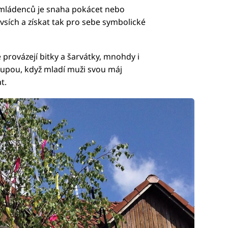
 mládenců je snaha pokácet nebo
vsích a získat tak pro sebe symbolické
 provázejí bitky a šarvátky, mnohdy i
tupou, když mladí muži svou máj
t.