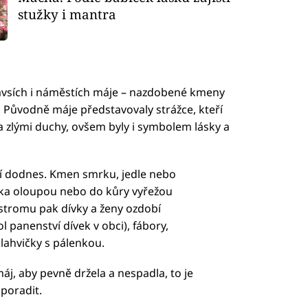
stužky i mantra
návsích i náměstích máje – nazdobené kmeny
. Původně máje představovaly strážce, kteří
a zlými duchy, ovšem byly i symbolem lásky a
ží dodnes. Kmen smrku, jedle nebo
dka oloupou nebo do kůry vyřežou
 stromu pak dívky a ženy ozdobí
 panenství dívek v obci), fábory,
lahvičky s pálenkou.
áj, aby pevně držela a nespadla, to je
 poradit.