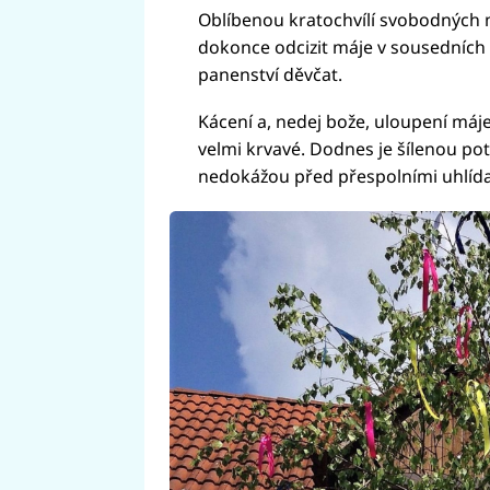
Oblíbenou kratochvílí svobodných
dokonce odcizit máje v sousedních 
panenství děvčat.
Kácení a, nedej bože, uloupení máje
velmi krvavé. Dodnes je šílenou po
nedokážou před přespolními uhlída