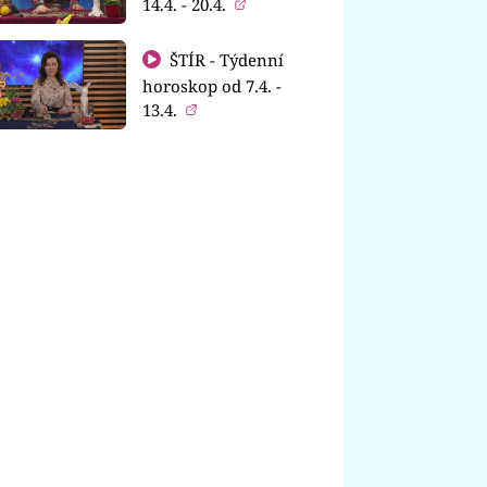
14.4. - 20.4.
ŠTÍR - Týdenní
horoskop od 7.4. -
13.4.