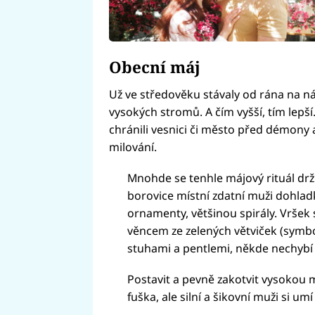
Obecní máj
Už ve středověku stávaly od rána na 
vysokých stromů. A čím vyšší, tím lepší
chránili vesnici či město před démony 
milování.
Mnohde se tenhle májový rituál dr
borovice místní zdatní muži dohla
ornamenty, většinou spirály. Vršek
věncem ze zelených větviček (symbol
stuhami a pentlemi, někde nechybí 
Postavit a pevně zakotvit vysokou m
fuška, ale silní a šikovní muži si umí