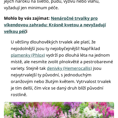
jejich nároků na světlo, půdu, výživu nebo vláhu,
vyžadují jen minimum péče.
Mohlo by vás zajímat:
Nenáročné trvalky pro
víkendovou zahradu: Krásně kvetou a nevyžadují
velkou péč
i
U většiny dlouhověkých trvalek ale platí, že
nejodolnější jsou ty nejobyčejnější! Například
plamenky (Phlox)
vydrží po dlouhá léta na jednom
místě, ale nesmíte zvolit plnokvěté a pestrobarevné
variety. Stejně tak
denivky (Hemerocallis)
jsou
nejvytrvalejší ty původní, s jednoduchým
oranžovým nebo žlutým květem. Vytrvalost trvalek
je tím delší, čím více se daný druh blíží původní
rostlině.