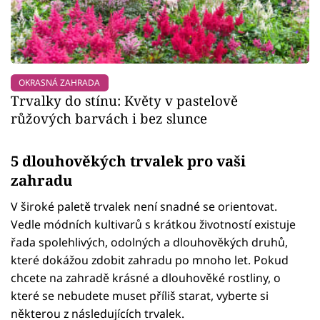
OKRASNÁ ZAHRADA
Trvalky do stínu: Květy v pastelově
růžových barvách i bez slunce
5 dlouhověkých trvalek pro vaši
zahradu
V široké paletě trvalek není snadné se orientovat.
Vedle módních kultivarů s krátkou životností existuje
řada spolehlivých, odolných a dlouhověkých druhů,
které dokážou zdobit zahradu po mnoho let. Pokud
chcete na zahradě krásné a dlouhověké rostliny, o
které se nebudete muset příliš starat, vyberte si
některou z následujících trvalek.