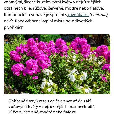
voňavými, široce kuželovitými květy v nejrůznějších
odstínech bílé, růžové, červené, modré nebo fialové.
Romantické a voňavé je spojení s
pivoňkami
(Paeonia)
,
navíc floxy výborně vyplní místa po odkvetlých
pivoňkách.
Oblíbené floxy kvetou od července až do září
voňavými květy v nejrůznějších odstínech bílé,
růžové, červené, modré nebo fialové.