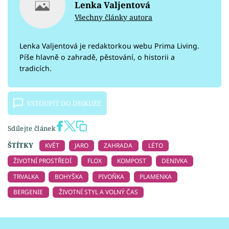
Lenka Valjentová
Všechny články autora
Lenka Valjentová je redaktorkou webu Prima Living.
Píše hlavně o zahradě, pěstování, o historii a
tradicích.
VSTOUPIT DO DISKUZE
Sdílejte článek
ŠTÍTKY
KVĚT
JARO
ZAHRADA
LÉTO
ŽIVOTNÍ PROSTŘEDÍ
FLOX
KOMPOST
DENIVKA
TRVALKA
BOHYŠKA
PIVOŇKA
PLAMENKA
BERGENIE
ŽIVOTNÍ STYL A VOLNÝ ČAS