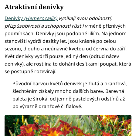
Atraktivní denivky
Denivky
(Hemerocallis)
vynikají svou odolností,
přizpůsobivostí a schopností růst i v
méně příznivých
podmínkách. Denivky jsou podobné liliím. Na jednom
stanovišti vydrží desítky let. Jsou krásné po celou
sezonu, dlouho a neúnavně kvetou od června do září.
Květ denivky vydrží pouze jediný den (odtud název
denivky), ale rostlina to dohání desítkami poupat, která
se postupně rozevírají.
Původní barvou květů denivek je žlutá a oranžová,
šlechtěním získaly mnoho dalších barev. Barevná
paleta je široká: od jemně pastelových odstínů až
po výrazně oranžové či fialové.