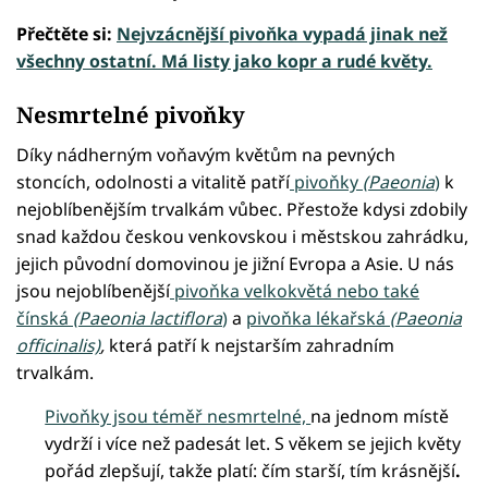
Přečtěte si:
Nejvzácnější pivoňka vypadá jinak než
všechny ostatní. Má listy jako kopr a rudé květy.
Nesmrtelné pivoňky
Díky nádherným voňavým květům na pevných
stoncích, odolnosti a vitalitě patří
pivoňky
(Paeonia
)
k
nejoblíbenějším trvalkám vůbec. Přestože kdysi zdobily
snad každou českou venkovskou i městskou zahrádku,
jejich původní domovinou je jižní Evropa a Asie. U nás
jsou nejoblíbenější
pivoňka velkokvětá nebo také
čínská
(Paeonia lactiflora
)
a
pivoňka lékařská
(Paeonia
officinalis)
,
která patří k nejstarším zahradním
trvalkám.
Pivoňky jsou téměř nesmrtelné,
na jednom místě
vydrží i více než padesát let. S věkem se jejich květy
pořád zlepšují, takže platí: čím starší, tím krásnější
.