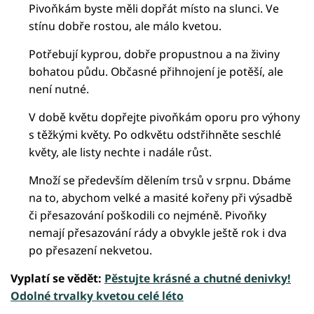
Pivoňkám byste měli dopřát místo na slunci. Ve
stínu dobře rostou, ale málo kvetou.
Potřebují kyprou, dobře propustnou a na živiny
bohatou půdu. Občasné přihnojení je potěší, ale
není nutné.
V době květu dopřejte pivoňkám oporu pro výhony
s těžkými květy. Po odkvětu odstřihněte seschlé
květy, ale listy nechte i nadále růst.
Množí se především dělením trsů v srpnu. Dbáme
na to, abychom velké a masité kořeny při výsadbě
či přesazování poškodili co nejméně. Pivoňky
nemají přesazování rády a obvykle ještě rok i dva
po přesazení nekvetou.
Vyplatí se vědět:
Pěstujte krásné a chutné denivky!
Odolné trvalky kvetou celé léto