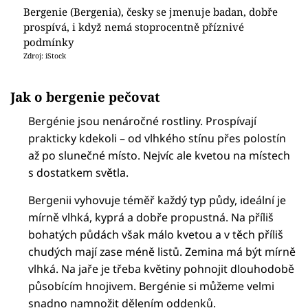
Bergenie (Bergenia), česky se jmenuje badan, dobře
prospívá, i když nemá stoprocentně příznivé
podmínky
Zdroj: iStock
Jak o bergenie pečovat
Bergénie jsou nenáročné rostliny. Prospívají
prakticky kdekoli – od vlhkého stínu přes polostín
až po slunečné místo. Nejvíc ale kvetou na místech
s dostatkem světla.
Bergenii vyhovuje téměř každý typ půdy, ideální je
mírně vlhká, kyprá a dobře propustná. Na příliš
bohatých půdách však málo kvetou a v těch příliš
chudých mají zase méně listů. Zemina má být mírně
vlhká. Na jaře je třeba květiny pohnojit dlouhodobě
působícím hnojivem. Bergénie si můžeme velmi
snadno namnožit dělením oddenků.