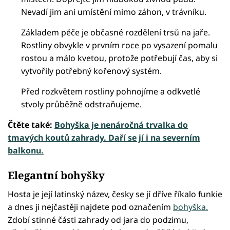
Nevadí jim ani umístění mimo záhon, v trávníku.
Základem péče je občasné rozdělení trsů na jaře.
Rostliny obvykle v prvním roce po vysazení pomalu
rostou a málo kvetou, protože potřebují čas, aby si
vytvořily potřebný kořenový systém.
Před rozkvětem rostliny pohnojíme a odkvetlé
stvoly průběžně odstraňujeme.
Čtěte také:
Bohyška je nenáročná trvalka do
tmavých koutů zahrady. Daří se jí i na severním
balkonu.
Elegantní bohyšky
Hosta je její latinský název, česky se jí dříve říkalo funkie
a dnes ji nejčastěji najdete pod označením
bohyška.
Zdobí stinné části zahrady od jara do podzimu,