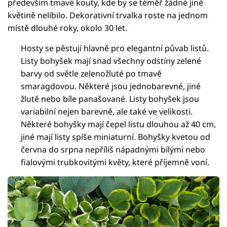
především tmavé kouty, kde by se téměř žádné jiné
květině nelíbilo. Dekorativní trvalka roste na jednom
místě dlouhé roky, okolo 30 let.
Hosty se pěstují hlavně pro elegantní půvab listů.
Listy bohyšek mají snad všechny odstíny zelené
barvy od světle zelenožluté po tmavě
smaragdovou. Některé jsou jednobarevné, jiné
žlutě nebo bíle panašované. Listy bohyšek jsou
variabilní nejen barevně, ale také ve velikosti.
Některé bohyšky mají čepel listu dlouhou až 40 cm,
jiné mají listy spíše miniaturní. Bohyšky kvetou od
června do srpna nepříliš nápadnými bílými nebo
fialovými trubkovitými květy, které příjemně voní.