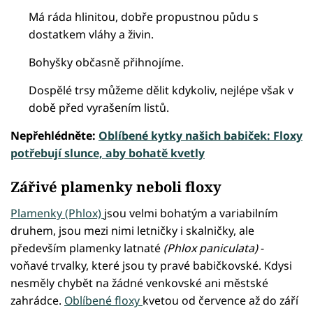
Má ráda hlinitou, dobře propustnou půdu s
dostatkem vláhy a živin.
Bohyšky občasně přihnojíme.
Dospělé trsy můžeme dělit kdykoliv, nejlépe však v
době před vyrašením listů.
Nepřehlédněte:
Oblíbené kytky našich babiček: Floxy
potřebují slunce, aby bohatě kvetly
Zářivé plamenky neboli floxy
Plamenky (Phlox)
jsou velmi bohatým a variabilním
druhem, jsou mezi nimi letničky i skalničky, ale
především plamenky latnaté
(Phlox paniculata)
-
voňavé trvalky, které jsou ty pravé babičkovské. Kdysi
nesměly chybět na žádné venkovské ani městské
zahrádce.
Oblíbené floxy
kvetou od července až do září