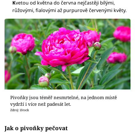
K
vetou od května do června nejčastěji bílými,
růžovými, fialovými až purpurově červenými květy.
Pivoňky jsou téměř nesmrtelné, na jednom místě
vydrží i více než padesát let.
Zdroj: iStock
Jak o pivoňky pečovat