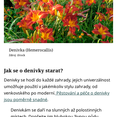
Denivka (Hemerocallis)
Zdroj: iStock
Jak se o denivky starat?
Denivky se hodí do každé zahrady, jejich univerzálnost
umožňuje použití v jakémkoliv stylu zahrady, od
venkovského po moderní.
Pěstování a péče o denivky
jsou poměrně snadné
.
Denivkám se daří na slunných až polostinných
místech. Dopřejte jim hlubokou živnou půdu.