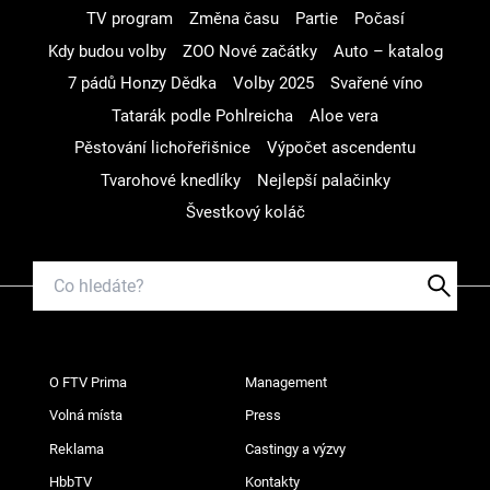
TV program
Změna času
Partie
Počasí
Kdy budou volby
ZOO Nové začátky
Auto – katalog
7 pádů Honzy Dědka
Volby 2025
Svařené víno
Tatarák podle Pohlreicha
Aloe vera
Pěstování lichořeřišnice
Výpočet ascendentu
Tvarohové knedlíky
Nejlepší palačinky
Švestkový koláč
O FTV Prima
Management
Volná místa
Press
Reklama
Castingy a výzvy
HbbTV
Kontakty