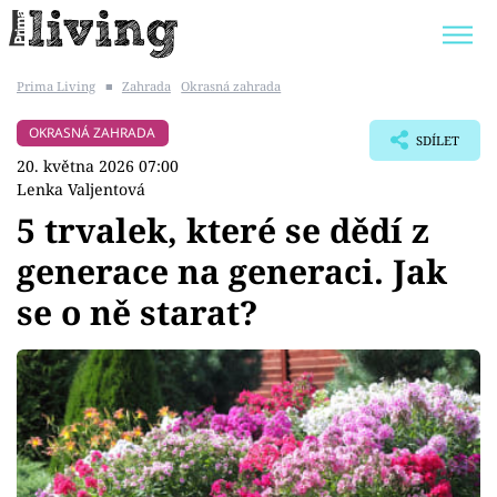
Prima Living
■
Zahrada
Okrasná zahrada
Trendy:
JAK UŠETŘIT
POKOJOVÉ KVĚTINY
OKRASNÁ ZAHRADA
SDÍLET
BYDLENÍ SLAVNÝCH
ZAHRADA
20. května 2026 07:00
Lenka Valjentová
5 trvalek, které se dědí z
generace na generaci. Jak
Témata
se o ně starat?
Bydlení
Zahrada
Design