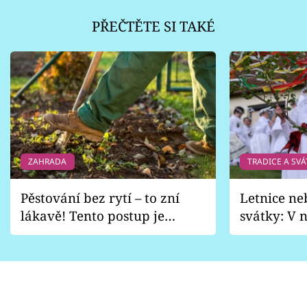
PŘEČTĚTE SI TAKÉ
ZAHRADA
TRADICE A SVÁ
Pěstování bez rytí – to zní
Letnice ne
lákavě! Tento postup je
svátky: V n
vhodný jen pro některé
pondělí z
zahrady