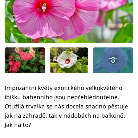
Sledujte prima+
Přihlášení
Sledujte nás
Impozantní květy exotického velkokvětého
ibišku bahenního jsou nepřehlédnutelné.
Otužilá trvalka se nás docela snadno pěstuje
jak na zahradě, tak v nádobách na balkoně.
Jak na to?