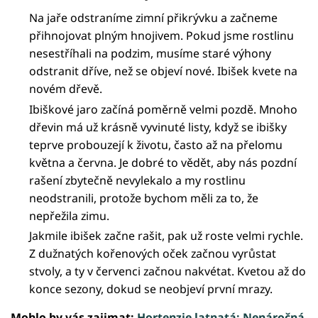
Na jaře odstraníme zimní přikrývku a začneme
přihnojovat plným hnojivem. Pokud jsme rostlinu
nesestříhali na podzim, musíme staré výhony
odstranit dříve, než se objeví nové. Ibišek kvete na
novém dřevě.
Ibiškové jaro začíná poměrně velmi pozdě. Mnoho
dřevin má už krásně vyvinuté listy, když se ibišky
teprve probouzejí k životu, často až na přelomu
května a června. Je dobré to vědět, aby nás pozdní
rašení zbytečně nevylekalo a my rostlinu
neodstranili, protože bychom měli za to, že
nepřežila zimu.
Jakmile ibišek začne rašit, pak už roste velmi rychle.
Z dužnatých kořenových oček začnou vyrůstat
stvoly, a ty v červenci začnou nakvétat. Kvetou až do
konce sezony, dokud se neobjeví první mrazy.
Mohlo by vás zajimat:
Hortenzie latnatá: Nenáročná