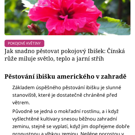
POKOJOVÉ KVĚTINY
Jak snadno pěstovat pokojový Ibišek: Čínská
růže miluje světlo, teplo a jarní střih
Pěstování ibišku amerického v zahradě
Základem úspěšného pěstování ibišku je slunné
stanoviště, které je dostatečně chráněné před
větrem.
Původně se jedná o mokřadní rostlinu, a i když
vyšlechtěné kultivary snesou běžnou zahradní
zeminu, stejně se vyplatí, když jim dopřejeme dobře
propustnou a vlhkou zeminu. Nejlépe porostou v