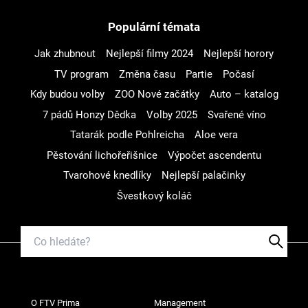
Populární témata
Jak zhubnout
Nejlepší filmy 2024
Nejlepší horory
TV program
Změna času
Partie
Počasí
Kdy budou volby
ZOO Nové začátky
Auto – katalog
7 pádů Honzy Dědka
Volby 2025
Svařené víno
Tatarák podle Pohlreicha
Aloe vera
Pěstování lichořeřišnice
Výpočet ascendentu
Tvarohové knedlíky
Nejlepší palačinky
Švestkový koláč
O FTV Prima
Management