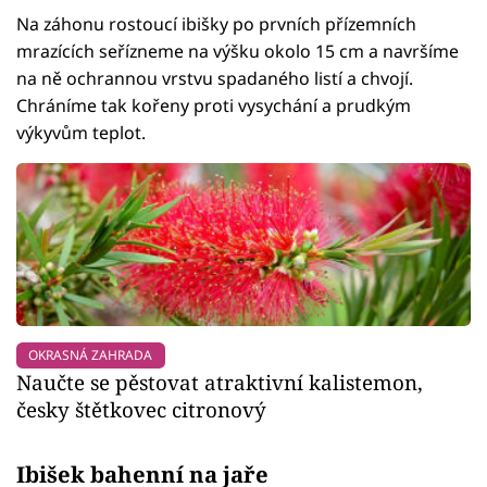
Na záhonu rostoucí ibišky po prvních přízemních
mrazících seřízneme na výšku okolo 15 cm a navršíme
na ně ochrannou vrstvu spadaného listí a chvojí.
Chráníme tak kořeny proti vysychání a prudkým
výkyvům teplot.
OKRASNÁ ZAHRADA
Naučte se pěstovat atraktivní kalistemon,
česky štětkovec citronový
Ibišek bahenní na jaře