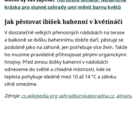
kráska pro slunné zahrady umí měnit barvu květů
Jak pěstovat ibišek bahenní v květináči
V dostatečně velkých přenosných nádobách na terase
a balkoně se ibišku bahennímu dobře daří, pěstuje se
podobně jako na záhoně, jen potřebuje více živin. Takže
ho musíme pravidelně přihnojovat plnými organickými
hnojivy. Před zimou ibišky bahenní v nádobách
odneseme do světlé a chladné místnosti, kde se
teplota pohybuje ideálně mezi 10 až 14 °C a zálivku
silně omezíme.
Zdroje:
cs.wikipedia.org
zahradkarskaporadna.cz
,
alman