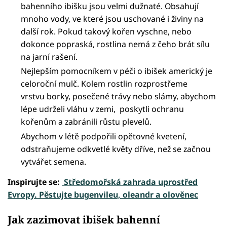
bahenního ibišku jsou velmi dužnaté. Obsahují
mnoho vody, ve které jsou uschované i živiny na
další rok. Pokud takový kořen vyschne, nebo
dokonce popraská, rostlina nemá z čeho brát sílu
na jarní rašení.
Nejlepším pomocníkem v péči o ibišek americký je
celoroční mulč. Kolem rostlin rozprostřeme
vrstvu borky, posečené trávy nebo slámy, abychom
lépe udrželi vláhu v zemi, poskytli ochranu
kořenům a zabránili růstu plevelů.
Abychom v létě podpořili opětovné kvetení,
odstraňujeme odkvetlé květy dříve, než se začnou
vytvářet semena.
Inspirujte se:
Středomořská zahrada uprostřed
Evropy. Pěstujte bugenvileu, oleandr a olověnec
Jak zazimovat ibišek bahenní