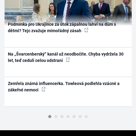
Podmínka pro Ukrajince za útok zápalnou lahví na dům s
dětmi? Tejc zvažuje mimořádný zásah
Na „Švarcenberský“ kanál už neodbočíte. Chyba vydržela 30
let, teď ceduli celou odstraní
Zemřela známá influencerka. Towleová podlehla vzácné a
zákeřné nemoci