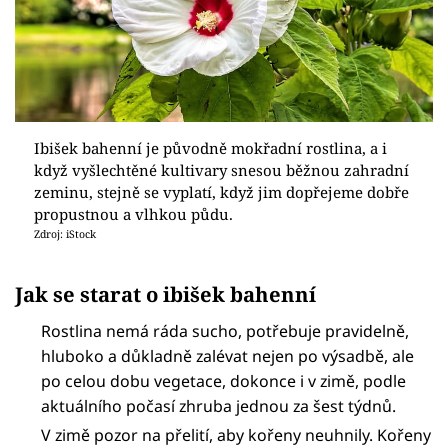
Ibišek bahenní je původně mokřadní rostlina, a i
když vyšlechtěné kultivary snesou běžnou zahradní
zeminu, stejně se vyplatí, když jim dopřejeme dobře
propustnou a vlhkou půdu.
Zdroj: iStock
Jak se starat o ibišek bahenní
Rostlina nemá ráda sucho, potřebuje pravidelně,
hluboko a důkladně zalévat nejen po výsadbě, ale
po celou dobu vegetace, dokonce i v zimě, podle
aktuálního počasí zhruba jednou za šest týdnů.
V zimě pozor na přelití, aby kořeny neuhnily. Kořeny