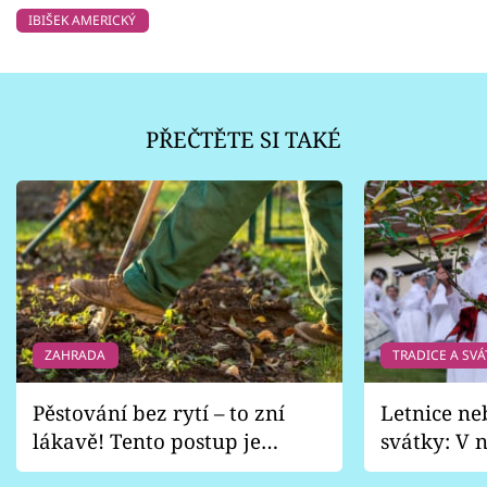
IBIŠEK AMERICKÝ
PŘEČTĚTE SI TAKÉ
ZAHRADA
TRADICE A SVÁ
Pěstování bez rytí – to zní
Letnice ne
lákavě! Tento postup je
svátky: V n
vhodný jen pro některé
pondělí z