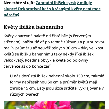
Nenechte si ujít:
Zahradní ibišek syrský miluje
slunce! Dekorativní keř s krásnými květy není moc
náročný
Květy ibišku bahenního
Květy v barevné paletě od čistě bílé (s červeným
středem), nažloutlé až po temně růžovou a purpurovou
mají v průměru až neuvěřitelných 30 cm – díky velikosti
květů se ibišku bahennímu taky někdy říká ibišek
velkokvětý. Rostlina obvykle kvete od poloviny
července až do konce září.
U nás dorůstá ibišek bahenní okolo 150 cm, zakrslé
formy nepřesáhnou 50 cm a průměr květů mají
zhruba 15 cm. Listy jsou úzce srdčité, vykrajované v
různých tvarech.