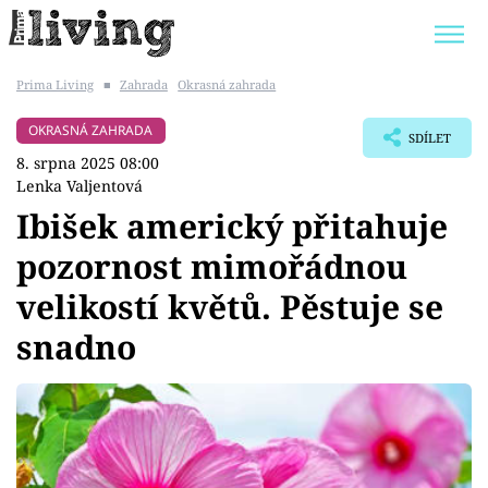
Prima Living
■
Zahrada
Okrasná zahrada
Trendy:
JAK UŠETŘIT
POKOJOVÉ KVĚTINY
OKRASNÁ ZAHRADA
SDÍLET
BYDLENÍ SLAVNÝCH
ZAHRADA
8. srpna 2025 08:00
Lenka Valjentová
Ibišek americký přitahuje
pozornost mimořádnou
Témata
velikostí květů. Pěstuje se
Bydlení
snadno
Zahrada
Design