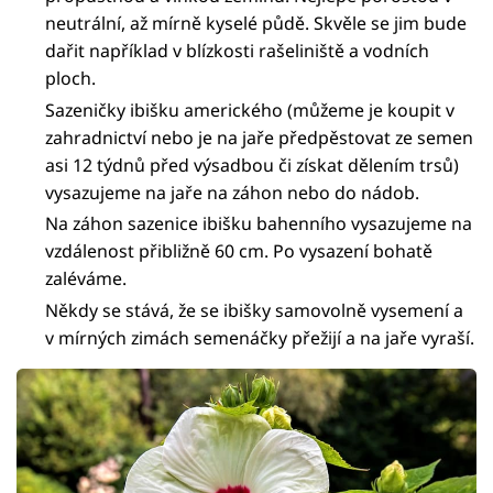
neutrální, až mírně kyselé půdě. Skvěle se jim bude
dařit například v blízkosti rašeliniště a vodních
ploch.
Sazeničky ibišku amerického (můžeme je koupit v
zahradnictví nebo je na jaře předpěstovat ze semen
asi 12 týdnů před výsadbou či získat dělením trsů)
vysazujeme na jaře na záhon nebo do nádob.
Na záhon sazenice ibišku bahenního vysazujeme na
vzdálenost přibližně 60 cm. Po vysazení bohatě
zaléváme.
Někdy se stává, že se ibišky samovolně vysemení a
v mírných zimách semenáčky přežijí a na jaře vyraší.