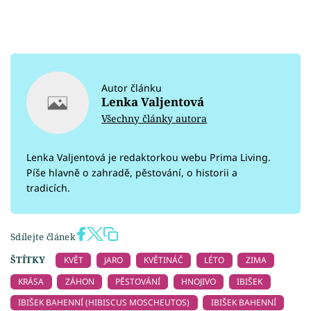
Autor článku
Lenka Valjentová
Všechny články autora
Lenka Valjentová je redaktorkou webu Prima Living.
Píše hlavně o zahradě, pěstování, o historii a
tradicích.
Sdílejte článek
ŠTÍTKY
KVĚT
JARO
KVĚTINÁČ
LÉTO
ZIMA
KRÁSA
ZÁHON
PĚSTOVÁNÍ
HNOJIVO
IBIŠEK
IBIŠEK BAHENNÍ (HIBISCUS MOSCHEUTOS)
IBIŠEK BAHENNÍ