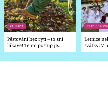
ZAHRADA
TRADICE A SVÁ
Pěstování bez rytí – to zní
Letnice ne
lákavě! Tento postup je
svátky: V n
vhodný jen pro některé
pondělí z
zahrady