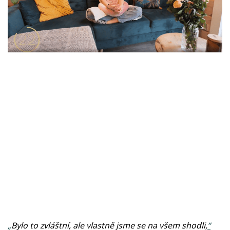
Sledujte prima+
Prima Pauza, které zároveň zodpověděla více
než třicet otázek. Podívejte se na video a
Přihlášení
galerii fotek z návštěvy.
Sledujte nás
„
Bylo to zvláštní, ale vlastně jsme se na všem shodli,
“