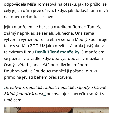
odpověděla Míša Tomešová na otázku, jak to přišlo, že
celý jejich dům je ze dřeva. I když, jak dodává, ona mívá
nakonec rozhodující slovo.
Jejím manželem je herec a muzikant Roman Tomeš,
známý například se seriálu Slunečná. Ona sama
vytvořila výraznou roli třeba v seriálu Modrý kód, hraje
také v seriálu ZOO. Už jako devítiletá hrála Justýnku v
televizním filmu
Deník šílené manželky
. S manželem
se poznali v divadle, když oba vystupovali v muzikálu
Osmý světadíl, ona ještě pod dívčím jménem
Doubravová. Její budoucí manžel ji požádal o ruku
přímo na jevišti během představení.
„
Kreativita, neustálá radost, neustálé nápady a hlavně
žádná jednotvárnost,
“
pochvaluje si herečka soužití s
umělcem.