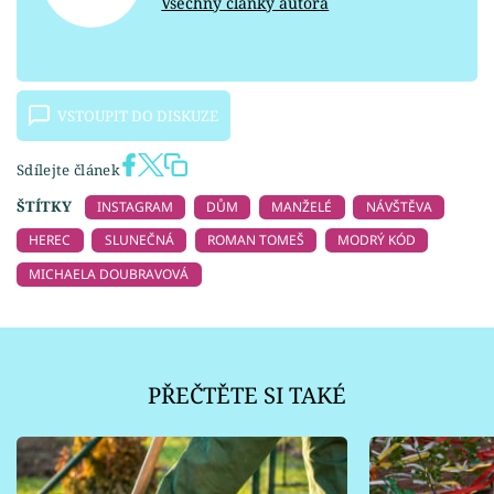
Všechny články autora
VSTOUPIT DO DISKUZE
Sdílejte článek
ŠTÍTKY
INSTAGRAM
DŮM
MANŽELÉ
NÁVŠTĚVA
HEREC
SLUNEČNÁ
ROMAN TOMEŠ
MODRÝ KÓD
MICHAELA DOUBRAVOVÁ
PŘEČTĚTE SI TAKÉ