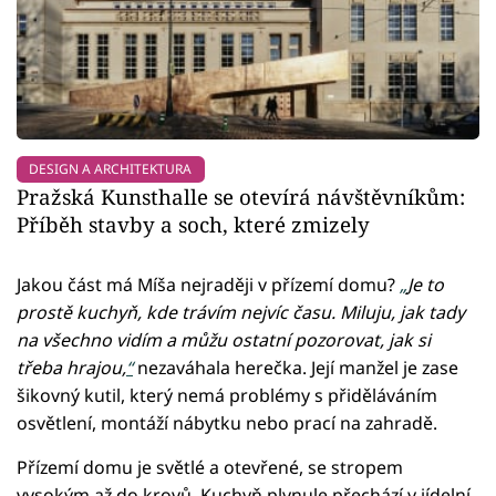
DESIGN A ARCHITEKTURA
Pražská Kunsthalle se otevírá návštěvníkům:
Příběh stavby a soch, které zmizely
Jakou část má Míša nejraději v přízemí domu?
„
Je to
prostě kuchyň, kde trávím nejvíc času. Miluju, jak tady
na všechno vidím a můžu ostatní pozorovat, jak si
třeba hrajou,
“
nezaváhala herečka. Její manžel je zase
šikovný kutil, který nemá problémy s přiděláváním
osvětlení, montáží nábytku nebo prací na zahradě.
Přízemí domu je světlé a otevřené, se stropem
vysokým až do krovů. Kuchyň plynule přechází v jídelní