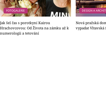
FOTOGALERIE
DESIGN A ARCHI
Jak šel čas s porotkyní Kairou
Nová pražská dom
Hrachovcovou: Od Života na zámku až k
vypadat Vltavská
numerologii a tetování