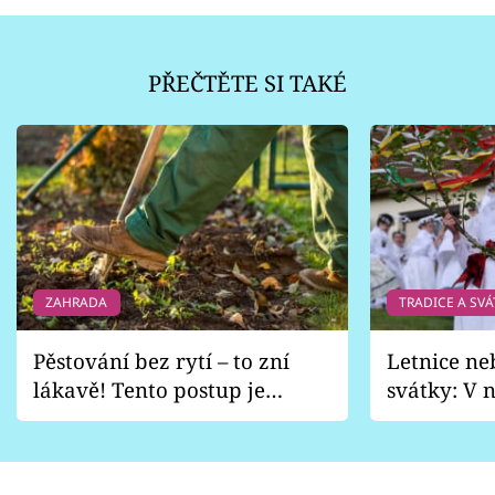
PŘEČTĚTE SI TAKÉ
ZAHRADA
TRADICE A SVÁ
Pěstování bez rytí – to zní
Letnice ne
lákavě! Tento postup je
svátky: V n
vhodný jen pro některé
pondělí z
zahrady