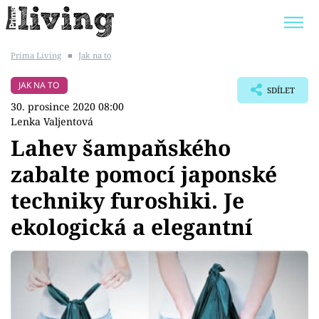
Prima Living
■
Jak na to
Trendy:
JAK UŠETŘIT
POKOJOVÉ KVĚTINY
JAK NA TO
SDÍLET
BYDLENÍ SLAVNÝCH
ZAHRADA
30. prosince 2020 08:00
Lenka Valjentová
Lahev šampaňského
zabalte pomocí japonské
Témata
techniky furoshiki. Je
Bydlení
ekologická a elegantní
Zahrada
Design