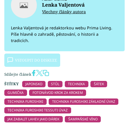
Lenka Valjentová
Všechny články autora
Lenka Valjentová je redaktorkou webu Prima Living.
Píše hlavně o zahradě, pěstování, o historii a
tradicích.
VSTOUPIT DO DISKUZE
Sdílejte článek
ŠTÍTKY
JAPONSKO
STŮL
TECHNIKA
ŠÁTEK
GUMIČKA
FOTONÁVOD KROK ZA KROKEM
TECHNIKA FUROSHIKI
TECHNIKA FUROSHIKI ZÁKLADNÍ ÚVAZ
TECHNIKA FUROSHIKI TESSUTI ÚVAZ
JAK ZABALIT LAHEV JAKO DÁREK
ŠAMPAŇSKÉ VÍNO