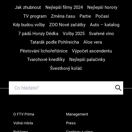
Jak zhubnout
Nejlepší filmy 2024
Nejlepší horory
TV program
Změna času
Partie
Počasí
Kdy budou volby
ZOO Nové začátky
Auto – katalog
7 pádů Honzy Dědka
Volby 2025
Svařené víno
Tatarák podle Pohlreicha
Aloe vera
Pěstování lichořeřišnice
Výpočet ascendentu
Tvarohové knedlíky
Nejlepší palačinky
Švestkový koláč
O FTV Prima
Management
Volná místa
Press
Reklama
Castingy a výzvy