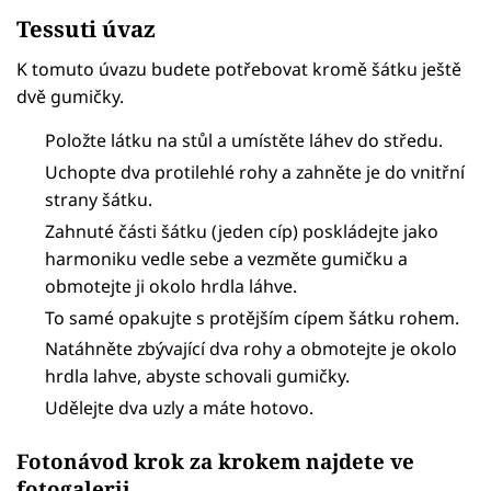
Tessuti úvaz
K tomuto úvazu budete potřebovat kromě šátku ještě
dvě gumičky.
Položte látku na stůl a umístěte láhev do středu.
Uchopte dva protilehlé rohy a zahněte je do vnitřní
strany šátku.
Zahnuté části šátku (jeden cíp) poskládejte jako
harmoniku vedle sebe a vezměte gumičku a
obmotejte ji okolo hrdla láhve.
To samé opakujte s protějším cípem šátku rohem.
Natáhněte zbývající dva rohy a obmotejte je okolo
hrdla lahve, abyste schovali gumičky.
Udělejte dva uzly a máte hotovo.
Fotonávod krok za krokem najdete ve
fotogalerii