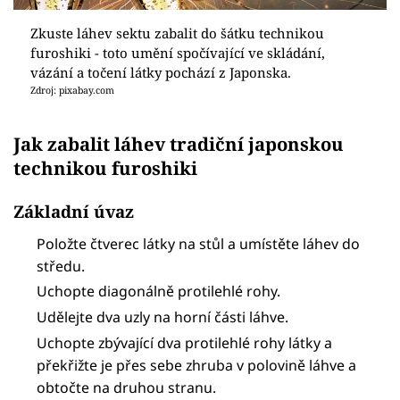
Zkuste láhev sektu zabalit do šátku technikou
furoshiki - toto umění spočívající ve skládání,
vázání a točení látky pochází z Japonska.
Zdroj: pixabay.com
Jak zabalit láhev tradiční japonskou
technikou furoshiki
Základní úvaz
Položte čtverec látky na stůl a umístěte láhev do
středu.
Uchopte diagonálně protilehlé rohy.
Udělejte dva uzly na horní části láhve.
Uchopte zbývající dva protilehlé rohy látky a
překřižte je přes sebe zhruba v polovině láhve a
obtočte na druhou stranu.