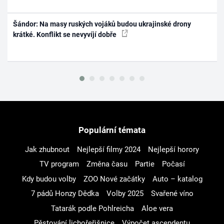
Šándor: Na masy ruských vojáků budou ukrajinské drony
krátké. Konflikt se nevyvíjí dobře
Populární témata
Jak zhubnout
Nejlepší filmy 2024
Nejlepší horory
TV program
Změna času
Partie
Počasí
Kdy budou volby
ZOO Nové začátky
Auto – katalog
7 pádů Honzy Dědka
Volby 2025
Svařené víno
Tatarák podle Pohlreicha
Aloe vera
Pěstování lichořeřišnice
Výpočet ascendentu