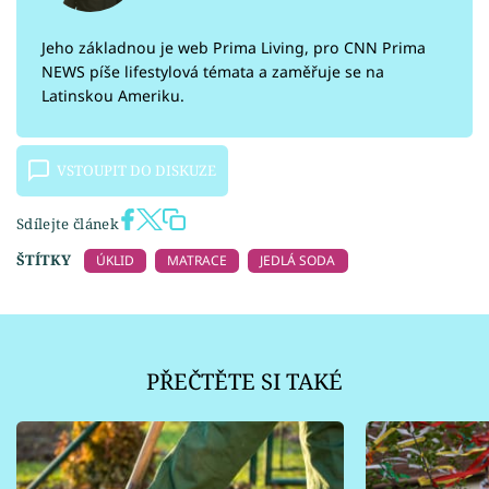
Jeho základnou je web Prima Living, pro CNN Prima
NEWS píše lifestylová témata a zaměřuje se na
Latinskou Ameriku.
VSTOUPIT DO DISKUZE
Sdílejte článek
ŠTÍTKY
ÚKLID
MATRACE
JEDLÁ SODA
PŘEČTĚTE SI TAKÉ