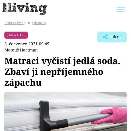
Prima Living
■
Jak na to
Trendy:
JAK UŠETŘIT
POKOJOVÉ KVĚTINY
JAK NA TO
SDÍLET
BYDLENÍ SLAVNÝCH
ZAHRADA
6. července 2021 09:45
Matouš Hartman
Matraci vyčistí jedlá soda.
Zbaví ji nepříjemného
Témata
zápachu
Bydlení
Zahrada
Design