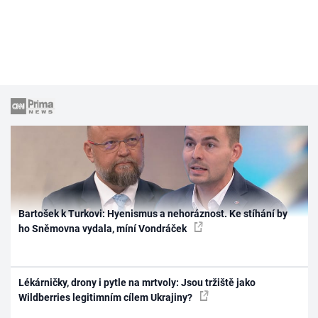
Bartošek k Turkovi: Hyenismus a nehoráznost. Ke stíhání by
ho Sněmovna vydala, míní Vondráček
Lékárničky, drony i pytle na mrtvoly: Jsou tržiště jako
Wildberries legitimním cílem Ukrajiny?