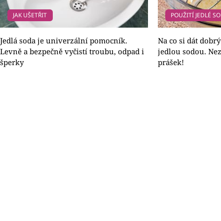
JAK UŠETŘIT
POUŽITÍ JEDLÉ S
Jedlá soda je univerzální pomocník.
Na co si dát dobrý
Levně a bezpečně vyčistí troubu, odpad i
jedlou sodou. Nez
šperky
prášek!