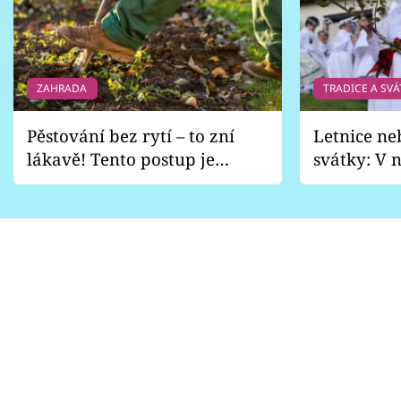
ZAHRADA
TRADICE A SVÁ
Pěstování bez rytí – to zní
Letnice ne
lákavě! Tento postup je
svátky: V n
vhodný jen pro některé
pondělí z
zahrady