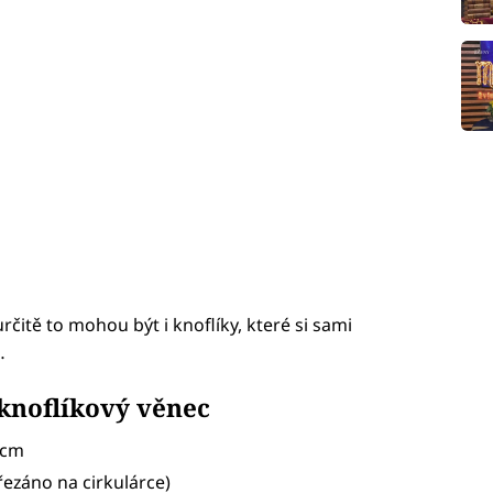
určitě to mohou být i knoflíky, které si sami
…
knoflíkový věnec
 cm
řezáno na cirkulárce)