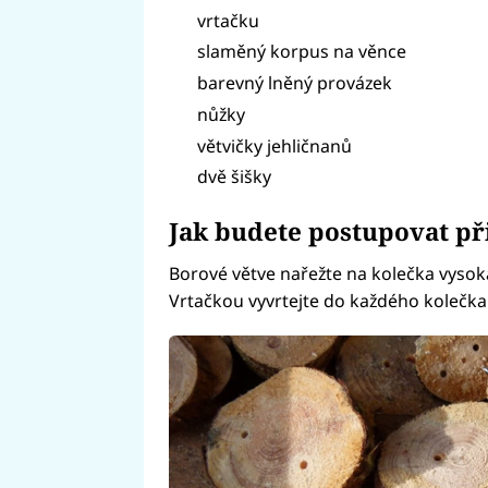
vrtačku
slaměný korpus na věnce
barevný lněný provázek
nůžky
větvičky jehličnanů
dvě šišky
Jak budete postupovat př
Borové větve nařežte na kolečka vysoká
Vrtačkou vyvrtejte do každého kolečka d