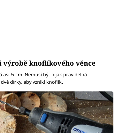
i výrobě knoflíkového věnce
 asi ½ cm. Nemusí být nijak pravidelná.
vě dírky, aby vznikl knoflík.