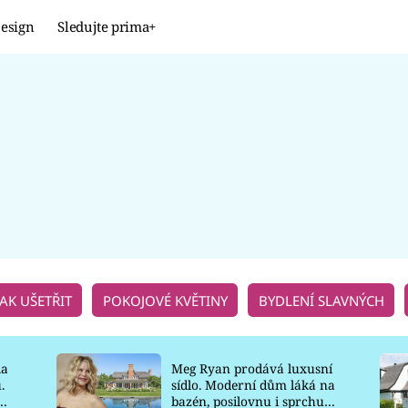
esign
Sledujte prima+
Design
TRENDY
JAK NA TO
PROMĚNY
NAŠE TIPY
JAK UŠETŘIT
POKOJOVÉ KVĚTINY
BYDLENÍ SLAVNÝCH
la
Meg Ryan prodává luxusní
.
sídlo. Moderní dům láká na
o
bazén, posilovnu i sprchu