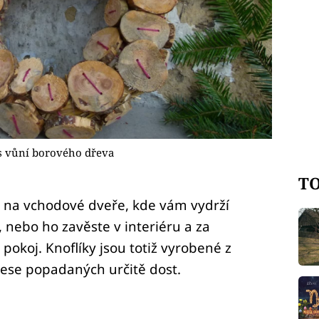
s vůní borového dřeva
TO
 na vchodové dveře, kde vám vydrží
 nebo ho zavěste v interiéru a za
pokoj. Knoflíky jsou totiž vyrobené z
lese popadaných určitě dost.