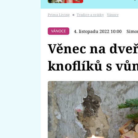
požáru
Prima Living
■
Tradice a svátky
Vánoce
4. listopadu 2022 10:00
Simo
VÁNOCE
Věnec na dve
knoflíků s vů