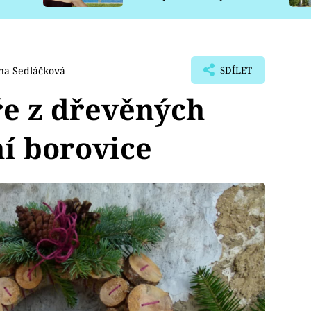
pro psy
na Sedláčková
SDÍLET
ře z dřevěných
ní borovice