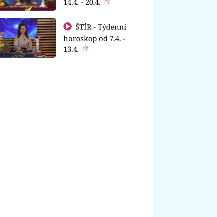
14.4. - 20.4.
ŠTÍR - Týdenní
horoskop od 7.4. -
13.4.