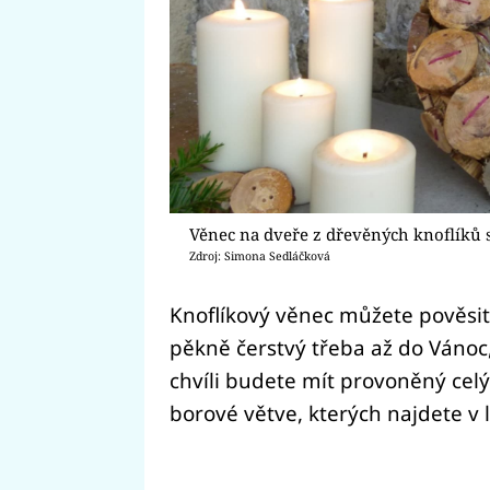
Věnec na dveře z dřevěných knoflíků 
Zdroj: Simona Sedláčková
Knoflíkový věnec můžete pověsit
pěkně čerstvý třeba až do Vánoc,
chvíli budete mít provoněný celý 
borové větve, kterých najdete v 