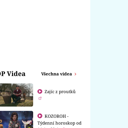
P Videa
Všechna videa
Zajíc z proutků
KOZOROH -
Týdenní horoskop od