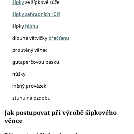
šípky
ze šípkové růže
šípky zahradních růží
šípky
hlohu
dlouhé větvičky
břečťanu
proutěný věnec
gutaperčovou pásku
nůžky
lněný provázek
stuhu na ozdobu
Jak postupovat při výrobě šípkového
věnce