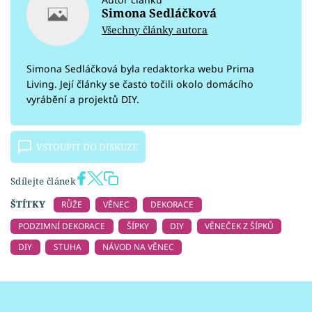
Simona Sedláčková
Všechny články autora
Simona Sedláčková byla redaktorka webu Prima
Living. Její články se často točili okolo domácího
vyrábění a projektů DIY.
VSTOUPIT DO DISKUZE
Sdílejte článek
ŠTÍTKY
RŮŽE
VĚNEC
DEKORACE
PODZIMNÍ DEKORACE
ŠÍPKY
DIY
VĚNEČEK Z ŠÍPKŮ
DIY
STUHA
NÁVOD NA VĚNEC