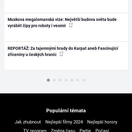
Muskova megalomanská vize: Největší budova světa bude
vyrábět čipy pro roboty i vesmír
REPORTÁŽ: Za tajemnými hrady do Karpat aneb Fascinující
zříceniny u českých hranic
Populární témata
Jak zhubnout
Nejlepší filmy 2024
Nejlepší horory
TV program
Změna času
Partie
Počasí