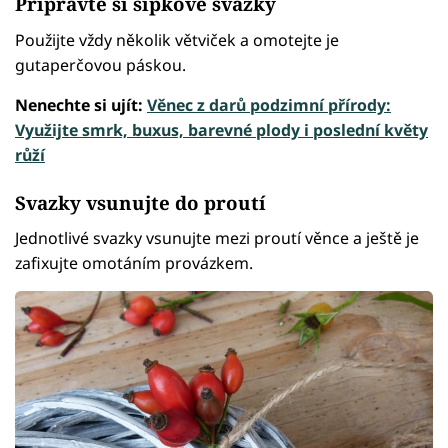
Připravte si šípkové svazky
Použijte vždy několik větviček a omotejte je
gutaperčovou páskou.
Nenechte si ujít:
Věnec z darů podzimní přírody:
Využijte smrk, buxus, barevné plody i poslední květy
růží
Svazky vsunujte do proutí
Jednotlivé svazky vsunujte mezi proutí věnce a ještě je
zafixujte omotáním provázkem.