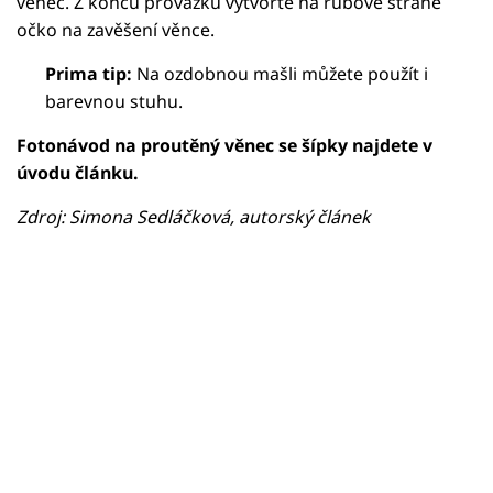
věnec. Z konců provázku vytvořte na rubové straně
očko na zavěšení věnce.
Prima tip:
Na ozdobnou mašli můžete použít i
barevnou stuhu.
Fotonávod na proutěný věnec se šípky najdete v
úvodu článku.
Zdroj: Simona Sedláčková, autorský článek