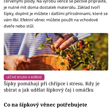
červenými plody. Na výrobu věnce se pečlivě připravte,
je nutné mít doma dostatek materiálu. Základ tvoří
šípky, doplnit je můžete i dalšími přírodninami, které se
vám líbí. Efektní věnec můžete použít na vchodové
dveře nebo stůl.
LÉČIVÉ BYLINY A KOŘENÍ
Šípky pomáhají při chřipce i stresu. Kdy je
sbírat a jak udělat šípkový čaj i omáčku
Co na šípkový věnec potřebujete