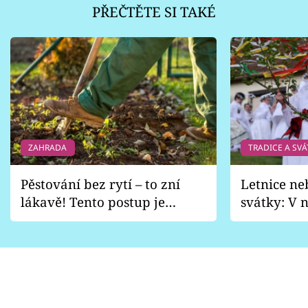
PŘEČTĚTE SI TAKÉ
ZAHRADA
TRADICE A SVÁ
Pěstování bez rytí – to zní
Letnice ne
lákavě! Tento postup je
svátky: V n
vhodný jen pro některé
pondělí z
zahrady