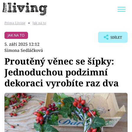
Prima Living
■
Jak na to
Trendy:
JAK UŠETŘIT
POKOJOVÉ KVĚTINY
JAK NA TO
SDÍLET
BYDLENÍ SLAVNÝCH
ZAHRADA
5. září 2025 12:12
Simona Sedláčková
Proutěný věnec se šípky:
Jednoduchou podzimní
Témata
dekoraci vyrobíte raz dva
Bydlení
Zahrada
Design