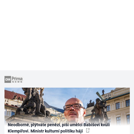
Neodborné, plýtváte penězi, píší umělci Babišovi kvůli
Klempířovi. Ministr kulturní politiku hájí