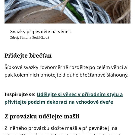
Svazky připevněte na věnec
Zdroj: Simona Sedláčková
Přidejte břečťan
Šípkové svazky rovnoměrně rozdělte po celém věnci a
pak kolem nich omotejte dlouhé břečťanové šlahouny.
Inspirujte se:
Udělejte si věnec v přírodním stylu a
přivítejte podzim dekorací na vchodové dveře
Z provázku udělejte mašli
Z lněného provázku složte mašli a připevněte ji na