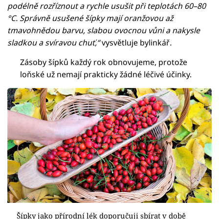
podélně rozříznout a rychle usušit při teplotách 60–80
°C. Správně usušené šípky mají oranžovou až
tmavohnědou barvu, slabou ovocnou vůni a nakysle
sladkou a svíravou chuť,“
vysvětluje bylinkář
.
Zásoby šípků každý rok obnovujeme, protože
loňské už nemají prakticky žádné léčivé účinky.
Šípky jako přírodní lék doporučuji sbírat v době