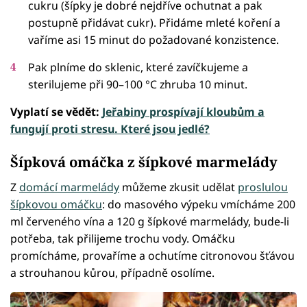
cukru (šípky je dobré nejdříve ochutnat a pak
postupně přidávat cukr). Přidáme mleté koření a
vaříme asi 15 minut do požadované konzistence.
Pak plníme do sklenic, které zavíčkujeme a
sterilujeme při 90–100 °C zhruba 10 minut.
Vyplatí se vědět:
Jeřabiny prospívají kloubům a
fungují proti stresu. Které jsou jedlé?
Šípková omáčka z šípkové marmelády
Z
domácí marmelády
můžeme zkusit udělat
proslulou
šípkovou omáčku
: do masového výpeku vmícháme 200
ml červeného vína a 120 g šípkové marmelády, bude-li
potřeba, tak přilijeme trochu vody. Omáčku
promícháme, provaříme a ochutíme citronovou šťávou
a strouhanou kůrou, případně osolíme.