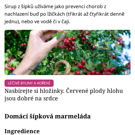
Sirup z šípků užíváme jako prevenci chorob z
nachlazení buď po lžičkách (třikrát až čtyřikrát denně
jednu), nebo ve vodě či v čaji.
LÉČIVÉ BYLINY A KOŘENÍ
Nasbírejte si hložinky. Červené plody hlohu
jsou dobré na srdce
Domácí šípková marmeláda
Ingredience