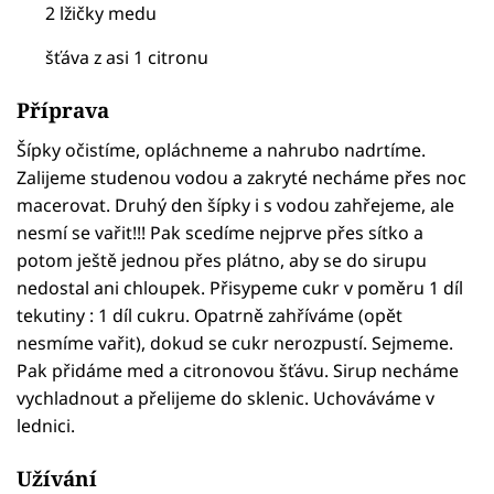
2 lžičky medu
šťáva z asi 1 citronu
Příprava
Šípky očistíme, opláchneme a nahrubo nadrtíme.
Zalijeme studenou vodou a zakryté necháme přes noc
macerovat. Druhý den šípky i s vodou zahřejeme, ale
nesmí se vařit!!! Pak scedíme nejprve přes sítko a
potom ještě jednou přes plátno, aby se do sirupu
nedostal ani chloupek. Přisypeme cukr v poměru 1 díl
tekutiny : 1 díl cukru. Opatrně zahříváme (opět
nesmíme vařit), dokud se cukr nerozpustí. Sejmeme.
Pak přidáme med a citronovou šťávu. Sirup necháme
vychladnout a přelijeme do sklenic. Uchováváme v
lednici.
Užívání