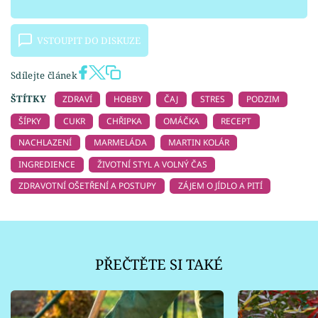
VSTOUPIT DO DISKUZE
Sdílejte článek
ŠTÍTKY
ZDRAVÍ
HOBBY
ČAJ
STRES
PODZIM
ŠÍPKY
CUKR
CHŘIPKA
OMÁČKA
RECEPT
NACHLAZENÍ
MARMELÁDA
MARTIN KOLÁR
INGREDIENCE
ŽIVOTNÍ STYL A VOLNÝ ČAS
ZDRAVOTNÍ OŠETŘENÍ A POSTUPY
ZÁJEM O JÍDLO A PITÍ
PŘEČTĚTE SI TAKÉ