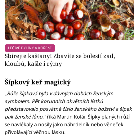
LÉČIVÉ BYLINY A KOŘENÍ
Sbírejte kaštany! Zbavíte se bolestí zad,
kloubů, kašle i rýmy
Šípkový keř magický
„
Růže šípková byla v dávných dobách ženským
symbolem
.
Pět korunních okvětních lístků
představovalo posvátné číslo ženského božství a šípek
pak ženské lůno,“
říká Martin Kolár. Šípky planých růží
se navlékaly a nosily jako náhrdelník nebo věneček
přivolávající věčnou lásku.