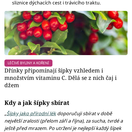
sliznice dýchacích cest i trávicího traktu.
LÉČIVÉ BYLINY A KOŘENÍ
Dřínky připomínají šípky vzhledem i
množstvím vitaminu C. Dělá se z nich čaj i
džem
Kdy a jak šípky sbírat
„
Šípky jako přírodní lék
doporučuji sbírat v době
největší zralosti (přelom září a října), za sucha, tvrdé a
ještě před mrazem. Po utržení je nejlepší každý šípek