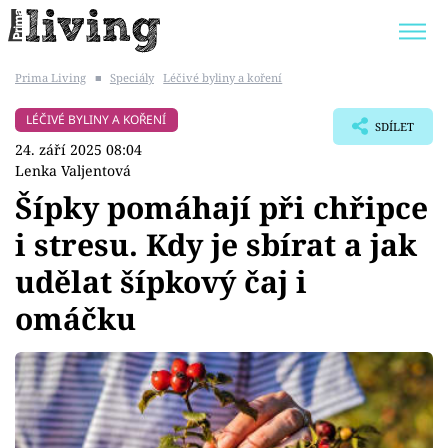
Prima Living
■
Speciály
Léčivé byliny a koření
Trendy:
JAK UŠETŘIT
POKOJOVÉ KVĚTINY
LÉČIVÉ BYLINY A KOŘENÍ
SDÍLET
BYDLENÍ SLAVNÝCH
ZAHRADA
24. září 2025 08:04
Lenka Valjentová
Šípky pomáhají při chřipce
i stresu. Kdy je sbírat a jak
Témata
udělat šípkový čaj i
Bydlení
omáčku
Zahrada
Design