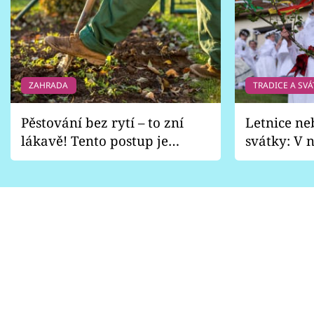
ZAHRADA
TRADICE A SVÁ
Pěstování bez rytí – to zní
Letnice ne
lákavě! Tento postup je
svátky: V n
vhodný jen pro některé
pondělí z
zahrady