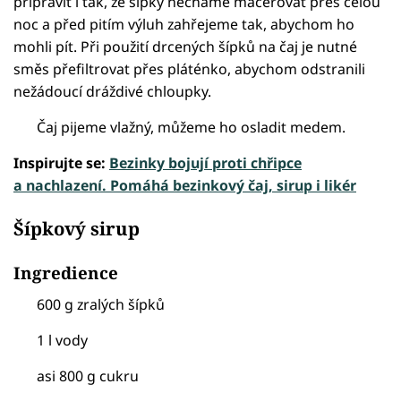
připravit i tak, že šípky necháme macerovat přes celou
noc a před pitím výluh zahřejeme tak, abychom ho
mohli pít. Při použití drcených šípků na čaj je nutné
směs přefiltrovat přes pláténko, abychom odstranili
nežádoucí dráždivé chloupky.
Čaj pijeme vlažný, můžeme ho osladit medem.
Inspirujte se:
Bezinky bojují proti chřipce
a nachlazení. Pomáhá bezinkový čaj, sirup i likér
Šípkový sirup
Ingredience
600 g zralých šípků
1 l vody
asi 800 g cukru