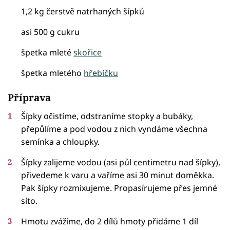
1,2 kg čerstvě natrhaných šípků
asi 500 g cukru
špetka mleté
skořice
špetka mletého
hřebíčku
Příprava
Šípky očistíme, odstraníme stopky a bubáky,
přepůlíme a pod vodou z nich vyndáme všechna
semínka a chloupky.
Šípky zalijeme vodou (asi půl centimetru nad šípky),
přivedeme k varu a vaříme asi 30 minut doměkka.
Pak šípky rozmixujeme. Propasírujeme přes jemné
síto.
Hmotu zvážíme, do 2 dílů hmoty přidáme 1 díl