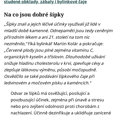
studené obklady, zábaly i bylinkové čaje
Na co jsou dobré šípky
„Šípky znali a jejich léčivé účinky využívali již lidé v
mladší době kamenné. Odnepaměti jsou tedy ceněným
přírodním lékem a ani 21. století na tom nic
nezměnilo,“
říká bylinkář Martin Kolár a pokračuje:
„
Červené plody jsou plné zejména vitaminu C,
organických kyselin a tříslovin. Dlouhodobé užívání
snižuje hladinu cholesterolu v krvi, zpevňuje cévy a
zlepšuje látkovou výměnu, působí močopudně.
Osvědčilo se také podávání šípkového čaje při
ledvinovém a močovém písku a kaméncích.“
Odvar ze šípků má osvěžující, posilující a
povzbuzující účinek, zejména při únavě a stresu
nebo pro zvýšení odolnosti proti chorobám z
nachlazení. Účinně dezinfikuje a uklidňuje zanícené