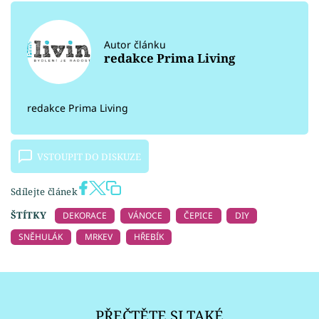
Autor článku
redakce Prima Living
redakce Prima Living
VSTOUPIT DO DISKUZE
Sdílejte článek
ŠTÍTKY
DEKORACE
VÁNOCE
ČEPICE
DIY
SNĚHULÁK
MRKEV
HŘEBÍK
PŘEČTĚTE SI TAKÉ