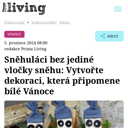
Prima Living
■
Tradice a svátky
Vánoce
Trendy:
JAK UŠETŘIT
POKOJOVÉ KVĚTINY
VÁNOCE
SDÍLET
BYDLENÍ SLAVNÝCH
ZAHRADA
5. prosince 2024 08:00
redakce Prima Living
Sněhuláci bez jediné
vločky sněhu: Vytvořte
Témata
dekoraci, která připomene
Bydlení
bílé Vánoce
Zahrada
Design