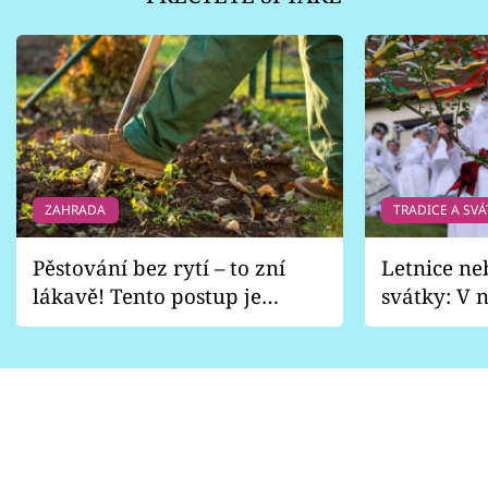
ZAHRADA
TRADICE A SVÁ
Pěstování bez rytí – to zní
Letnice ne
lákavě! Tento postup je
svátky: V n
vhodný jen pro některé
pondělí z
zahrady