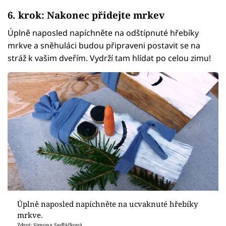
6. krok: Nakonec přidejte mrkev
Úplně naposled napíchněte na odštípnuté hřebíky
mrkve a sněhuláci budou připraveni postavit se na
stráž k vašim dveřím. Vydrží tam hlídat po celou zimu!
Úplně naposled napíchněte na ucvaknuté hřebíky
mrkve.
Zdroj: Simona Sedláčková