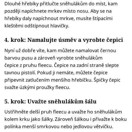
Dlouhé hřebíky přitlučte sněhulákům do míst, kam
později napíchnete mrkev místo nosu. Aby se na
hřebíky daly napíchnout mrkve, musíte štípacími
kleštěmi odštípnout hlavičky.
4. krok: Namalujte úsměv a vyrobte čepici
Nyní už dobře víte, kam můžete namalovat černou
barvou pusu a zároveň vyrobte sněhulákům
čepice z pruhu fleecu. Čepice na zadní straně slepte
tavnou pistolí. Pokud ji nemáte, můžete čepice
připevnit zatlučením menšího hřebíčku. Špičky čepic
svažte úzkými proužky fleecu.
5. krok: Uvažte sněhulákům šálu
Ustřihněte delší pruh fleecu a uvažte ho sněhulákům
kolem krku jako šálky. Zároveň šálkou i přivažte k boku
polínka menší smrkovou nebo jedlovou větvičku.