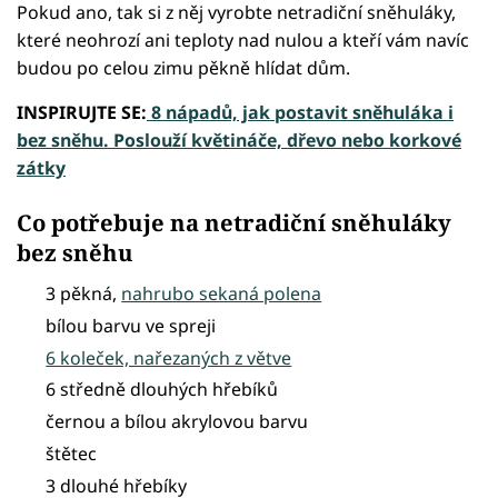
Pokud ano, tak si z něj vyrobte netradiční sněhuláky,
které neohrozí ani teploty nad nulou a kteří vám navíc
budou po celou zimu pěkně hlídat dům.
INSPIRUJTE SE:
8 nápadů, jak postavit sněhuláka i
bez sněhu. Poslouží květináče, dřevo nebo korkové
zátky
Co potřebuje na netradiční sněhuláky
bez sněhu
3 pěkná,
nahrubo sekaná polena
bílou barvu ve spreji
6 koleček, nařezaných z větve
6 středně dlouhých hřebíků
černou a bílou akrylovou barvu
štětec
3 dlouhé hřebíky