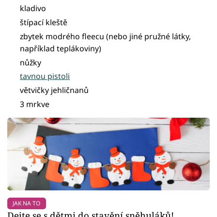
kladivo
štípací kleště
zbytek modrého fleecu (nebo jiné pružné látky,
například teplákoviny)
nůžky
tavnou pistoli
větvičky jehličnanů
3 mrkve
JAK NA TO
Dejte se s dětmi do stavění sněhuláků!