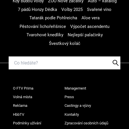
Kdy budou volby
ZOO Nové začátky
Auto – katalog
7 pádů Honzy Dědka
Volby 2025
Svařené víno
Tatarák podle Pohlreicha
Aloe vera
Pěstování lichořeřišnice
Výpočet ascendentu
Tvarohové knedlíky
Nejlepší palačinky
Švestkový koláč
O FTV Prima
Management
Volná místa
Press
Reklama
Castingy a výzvy
HbbTV
Kontakty
Podmínky užívání
Zpracování osobních údajů