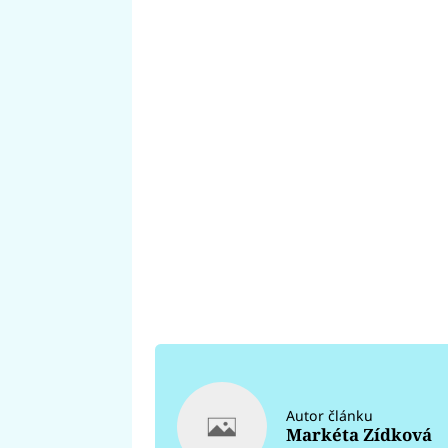
Autor článku
Markéta Zídková