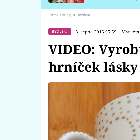
požáru
Prima Living
■
Bydlení
3. srpna 2016 05:59
Markéta
BYDLENÍ
VIDEO: Vyrobt
hrníček lásky