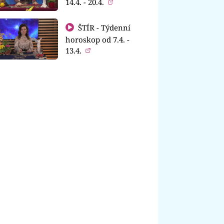
14.4. - 20.4.
ŠTÍR - Týdenní
horoskop od 7.4. -
13.4.