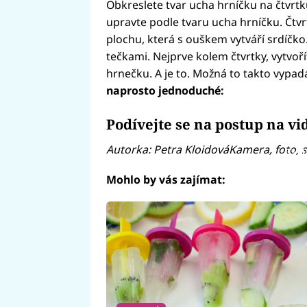
Obkreslete tvar ucha hrníčku na čtvrtku
upravte podle tvaru ucha hrníčku. Čtvrt
plochu, která s ouškem vytváří srdíčko
tečkami. Nejprve kolem čtvrtky, vytvoří
hrnečku. A je to. Možná to takto vypadá
naprosto jednoduché:
Podívejte se na postup na vi
Autorka: Petra KloidováKamera, foto, s
Fai
Mohlo by vás zajímat: