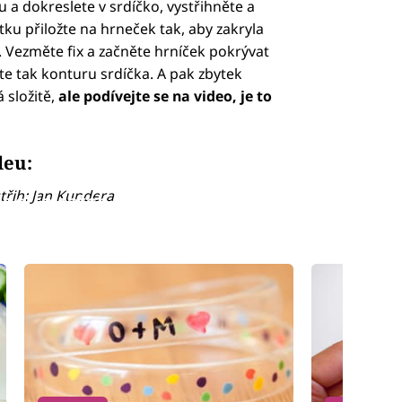
 a dokreslete v srdíčko, vystřihněte a
ku přiložte na hrneček tak, aby zakryla
. Vezměte fix a začněte hrníček pokrývat
te tak konturu srdíčka. A pak zbytek
 složitě,
ale podívejte se na video, je to
deu:
třih: Jan Kundera
led to fetch