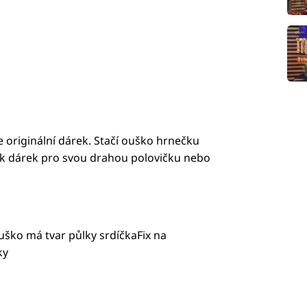
 originální dárek. Stačí ouško hrnečku
tak dárek pro svou drahou polovičku nebo
 ouško má tvar půlky srdíčkaFix na
ky