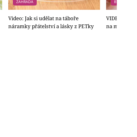
ZAHRADA
BYDLENÍ
Video: Jak si udělat na táboře
VIDEO: Jak z
náramky přátelství a lásky z PETky
na mobily