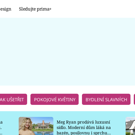
esign
Sledujte prima+
Design
TRENDY
JAK NA TO
PROMĚNY
NAŠE TIPY
JAK UŠETŘIT
POKOJOVÉ KVĚTINY
BYDLENÍ SLAVNÝCH
la
Meg Ryan prodává luxusní
.
sídlo. Moderní dům láká na
o
bazén, posilovnu i sprchu