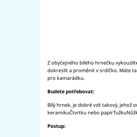
Z obyčejného bílého hrnečku vykouzlíte
dokreslit a proměnit v srdíčko. Máte 
pro kamarádku.
Budete potřebovat:
Bílý hrnek, je dobré vzít takový, jehož
keramikuČtvrtku nebo papírTužkuNůž
Postup: