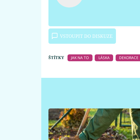
VSTOUPIT DO DISKUZE
ŠTÍTKY
JAK NA TO
LÁSKA
DEKORACE