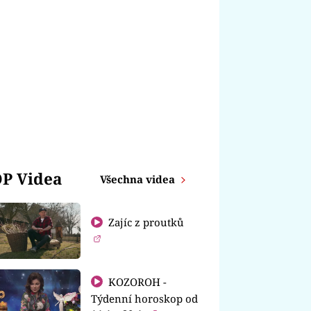
P Videa
Všechna videa
Zajíc z proutků
KOZOROH -
Týdenní horoskop od