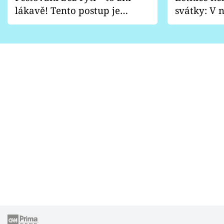
lákavě! Tento postup je
svátky: V n
vhodný jen pro některé
pondělí z
zahrady