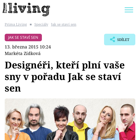
Prima Living
■
Speciály
Jak se staví sen
Trendy:
JAK UŠETŘIT
POKOJOVÉ KVĚTINY
JAK SE STAVÍ SEN
SDÍLET
BYDLENÍ SLAVNÝCH
ZAHRADA
13. března 2015 10:24
Markéta Zídková
Designéři, kteří plní vaše
sny v pořadu Jak se staví
Témata
sen
Bydlení
Zahrada
Design