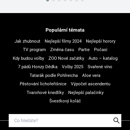
Populární témata
Jak zhubnout
Nejlepší filmy 2024
Nejlepší horory
TV program
Změna času
Partie
Počasí
Kdy budou volby
ZOO Nové začátky
Auto – katalog
7 pádů Honzy Dědka
Volby 2025
Svařené víno
Tatarák podle Pohlreicha
Aloe vera
Pěstování lichořeřišnice
Výpočet ascendentu
Tvarohové knedlíky
Nejlepší palačinky
Švestkový koláč