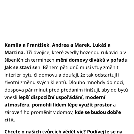
Kamila a František, Andrea a Marek, Lukáš a
Martina.
Tři dvojice, které zvedly hozenou rukavici a v
šibeničních termínech
mění domovy diváků v pořadu
Jak se staví se
n. Během pěti dnů musí vždy změnit
interiér bytu či domovu a doufají, že tak odstartují i
životní změnu svých klientů. Dlouho mnohdy do noci,
dospova pár minut před předáním finišují, aby do bytů
vnesli
lepší dispoziční uspořádání, moderní
atmosféru, pomohli lidem lépe využít prostor
a
zároveń ho proměnit v domov,
kde se budou dobře
cítit.
Chcete o našich tvůrcích vědět víc? Podívejte se na