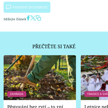
VSTOUPIT DO DISKUZE
Sdílejte článek
PŘEČTĚTE SI TAKÉ
ZAHRADA
TRADICE A SVÁ
Pěstování bez rytí – to zní
Letnice ne