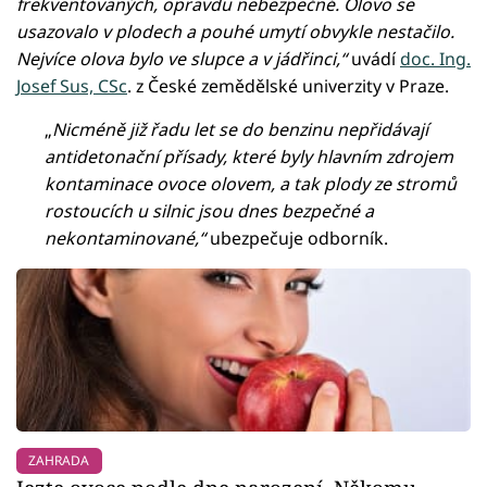
frekventovaných, opravdu nebezpečné. Olovo se
usazovalo v plodech a pouhé umytí obvykle nestačilo.
Nejvíce olova bylo ve slupce a v jádřinci,“
uvádí
doc. Ing.
Josef Sus, CSc
. z České zemědělské univerzity v Praze.
„
Nicméně již řadu let se do benzinu nepřidávají
antidetonační přísady, které byly hlavním zdrojem
kontaminace ovoce olovem, a tak plody ze stromů
rostoucích u silnic jsou dnes bezpečné a
nekontaminované,“
ubezpečuje odborník.
ZAHRADA