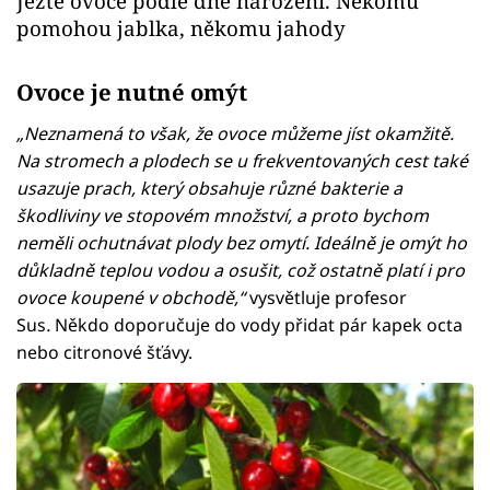
Jezte ovoce podle dne narození. Někomu
pomohou jablka, někomu jahody
Ovoce je nutné omýt
„Neznamená to však, že ovoce můžeme jíst okamžitě.
Na stromech a plodech se u frekventovaných cest také
usazuje prach, který obsahuje různé bakterie a
škodliviny ve stopovém množství, a proto bychom
neměli ochutnávat plody bez omytí. Ideálně je omýt ho
důkladně teplou vodou a osušit, což ostatně platí i pro
ovoce koupené v obchodě,“
vysvětluje profesor
Sus
.
Někdo doporučuje do vody přidat pár kapek octa
nebo citronové šťávy.