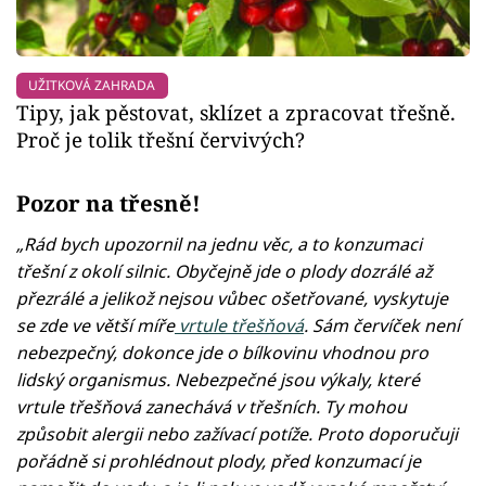
UŽITKOVÁ ZAHRADA
Tipy, jak pěstovat, sklízet a zpracovat třešně.
Proč je tolik třešní červivých?
Pozor na třesně!
„Rád bych upozornil na jednu věc, a to konzumaci
třešní z okolí silnic. Obyčejně jde o plody dozrálé až
přezrálé a jelikož nejsou vůbec ošetřované, vyskytuje
se zde ve větší míře
vrtule třešňová
. Sám červíček není
nebezpečný, dokonce jde o bílkovinu vhodnou pro
lidský organismus. Nebezpečné jsou výkaly, které
vrtule třešňová zanechává v třešních. Ty mohou
způsobit alergii nebo zažívací potíže. Proto doporučuji
pořádně si prohlédnout plody, před konzumací je