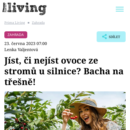
Prima Living
■
Zahrada
Trendy:
JAK UŠETŘIT
POKOJOVÉ KVĚTINY
ZAHRADA
SDÍLET
BYDLENÍ SLAVNÝCH
ZAHRADA
23. června 2023 07:00
Lenka Valjentová
Jíst, či nejíst ovoce ze
stromů u silnice? Bacha na
Témata
třešně!
Bydlení
Zahrada
Design