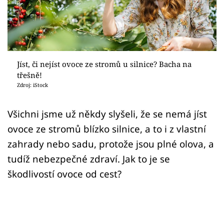
Sledujte prima+
Přihlášení
Jíst, či nejíst ovoce ze stromů u silnice? Bacha na
Sledujte nás
třešně!
Zdroj: iStock
Všichni jsme už někdy slyšeli, že se nemá jíst
ovoce ze stromů blízko silnice, a to i z vlastní
zahrady nebo sadu, protože jsou plné olova, a
tudíž nebezpečné zdraví. Jak to je se
škodlivostí ovoce od cest?