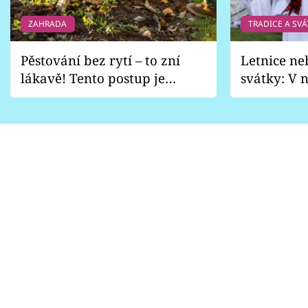
ZAHRADA
TRADICE A SVÁ
Pěstování bez rytí – to zní
Letnice ne
lákavě! Tento postup je
svátky: V n
vhodný jen pro některé
pondělí z
zahrady