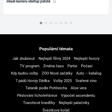
mladí kariéru obětují jistotě
Populární témata
Jak zhubnout
Nejlepší filmy 2024
Nejlepší horory
TV program
Změna času
Partie
Počasí
Kdy budou volby
ZOO Nové začátky
Auto – katalog
7 pádů Honzy Dědka
Volby 2025
Svařené víno
Tatarák podle Pohlreicha
Aloe vera
Pěstování lichořeřišnice
Výpočet ascendentu
Tvarohové knedlíky
Nejlepší palačinky
Švestkový koláč