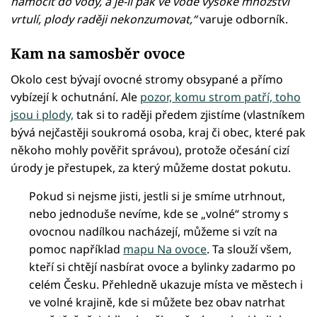
namočit do vody, a je-li pak ve vodě vysoké množství
vrtulí, plody raději nekonzumovat,“
varuje odborník.
Kam na samosběr ovoce
Okolo cest bývají ovocné stromy obsypané a přímo
vybízejí k ochutnání. Ale
pozor, komu strom patří, toho
jsou i plody,
tak si to raději předem zjistíme (vlastníkem
bývá nejčastěji soukromá osoba, kraj či obec, které pak
někoho mohly pověřit správou), protože očesání cizí
úrody je přestupek, za který můžeme dostat pokutu.
Pokud si nejsme jisti, jestli si je smíme utrhnout,
nebo jednoduše nevíme, kde se „volné“ stromy s
ovocnou nadílkou nacházejí, můžeme si vzít na
pomoc například
mapu Na ovoce
. Ta slouží všem,
kteří si chtějí nasbírat ovoce a bylinky zadarmo po
celém Česku. Přehledně ukazuje místa ve městech i
ve volné krajině, kde si můžete bez obav natrhat