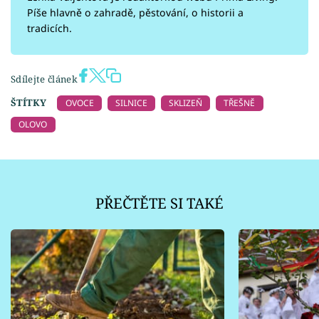
Píše hlavně o zahradě, pěstování, o historii a
tradicích.
Sdílejte článek
ŠTÍTKY
OVOCE
SILNICE
SKLIZEŇ
TŘEŠNĚ
OLOVO
PŘEČTĚTE SI TAKÉ