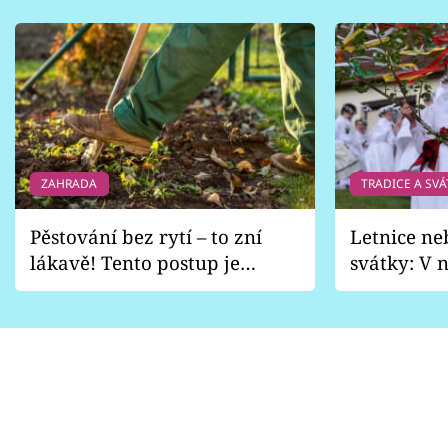
ZAHRADA
TRADICE A SVÁ
Pěstování bez rytí – to zní
Letnice ne
lákavě! Tento postup je
svátky: V n
vhodný jen pro některé
pondělí z
zahrady