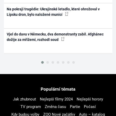
Na pokraji tragédie: Ukrajinské letadlo, které ohrožoval v
Lipsku dron, bylo naložené municí
Vjel do davu v Německu, dva demonstranty zabil. Afghánec
dožije za mřížemi, rozhodl soud
Populární témata
Jak zhubnout
Nejlepší filmy 2024
Nejlepší horory
TV program
Změna času
Partie
Počasí
Kdy budou volby
ZOO Nové začátky
Auto – katalog