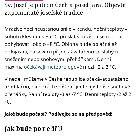
Sv. Josef je patron Čech a posel jara. Objevte
zapomenuté josefské tradice
Mrazivé noci neustanou ani o víkendu, noční teploty v
sobotu klesnou k −6 °C, při slabším větru se mohou
pohybovat i okolo −8 °C. Obloha bude oblačná až
polojasná, na severu přijde až zataženo se slabým
sněžením nebo sněhovými přeháňkami. Denní
maxima
očekávají meteorologové
mezi −2 a 2 °C.
V neděli můžeme v České republice očekávat zataženo
až oblačno, na horách sněžení, jinde ojediněle sněhové
přeháňky. Ranní teploty -3 až -7 °C. Denní teploty -2 až 2
°C.
Jaké bude počasí? Podívejte se na předpověď:
Failed to fetch
Jak bude po neděli