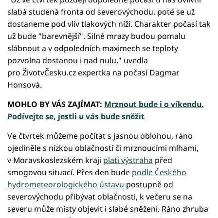
slabá studená fronta od severovýchodu, poté se už
dostaneme pod vliv tlakových níží. Charakter počasí tak
už bude "barevnější". Silné mrazy budou pomalu
slábnout a v odpoledních maximech se teploty
pozvolna dostanou i nad nulu," uvedla
pro ŽivotvČesku.cz expertka na počasí Dagmar
Honsová.
MOHLO BY VÁS ZAJÍMAT:
Mrznout bude i o víkendu.
Podívejte se, jestli u vás bude sněžit
Ve čtvrtek můžeme počítat s jasnou oblohou, ráno
ojediněle s nízkou oblačností či mrznoucími mlhami,
v Moravskoslezském kraji
platí výstraha
před
smogovou situací. Přes den bude
podle Českého
hydrometeorologického ústavu
postupně od
severovýchodu přibývat oblačnosti, k večeru se na
severu může místy objevit i slabé sněžení. Ráno zhruba