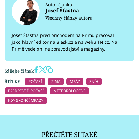
Autor článku
Josef Šťastna
Všechny články autora
Josef Šťastna před příchodem na Primu pracoval
jako hlavní editor na Blesk.cz a na webu TN.cz. Na
Primě vede online zpravodajství a magazíny.
Sdílejte článek
ŠTÍTKY
POČASÍ
ZIMA
MRÁZ
SNÍH
PŘEDPOVĚĎ POČASÍ
METEOROLOGOVÉ
KDY SKONČÍ MRAZY
PŘEČTĚTE SI TAKÉ