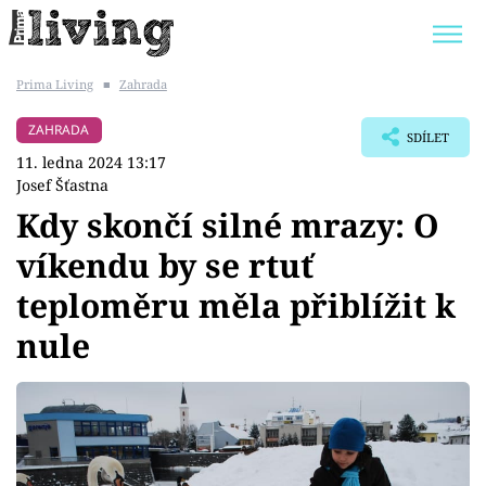
Prima Living
■
Zahrada
Trendy:
JAK UŠETŘIT
POKOJOVÉ KVĚTINY
ZAHRADA
SDÍLET
BYDLENÍ SLAVNÝCH
ZAHRADA
11. ledna 2024 13:17
Josef Šťastna
Kdy skončí silné mrazy: O
víkendu by se rtuť
Témata
teploměru měla přiblížit k
Bydlení
nule
Zahrada
Design