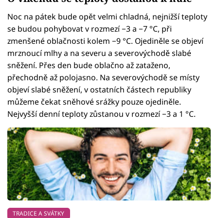
Noc na pátek bude opět velmi chladná, nejnižší teploty
se budou pohybovat v rozmezí −3 a −7 °C, při
zmenšené oblačnosti kolem −9 °C. Ojediněle se objeví
mrznoucí mlhy a na severu a severovýchodě slabé
sněžení. Přes den bude oblačno až zataženo,
přechodně až polojasno. Na severovýchodě se místy
objeví slabé sněžení, v ostatních částech republiky
můžeme čekat sněhové srážky pouze ojediněle.
Nejvyšší denní teploty zůstanou v rozmezí −3 a 1 °C.
TRADICE A SVÁTKY