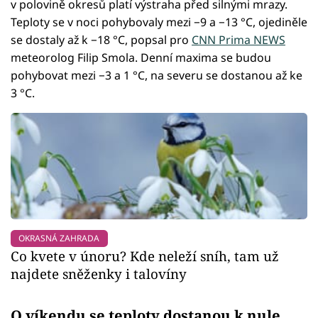
v polovině okresů platí výstraha před silnými mrazy.
Teploty se v noci pohybovaly mezi −9 a −13 °C, ojediněle
se dostaly až k −18 °C, popsal pro
CNN Prima NEWS
meteorolog Filip Smola. Denní maxima se budou
pohybovat mezi −3 a 1 °C, na severu se dostanou až ke
3 °C.
OKRASNÁ ZAHRADA
Co kvete v únoru? Kde neleží sníh, tam už
najdete sněženky i talovíny
O víkendu se teploty dostanou k nule