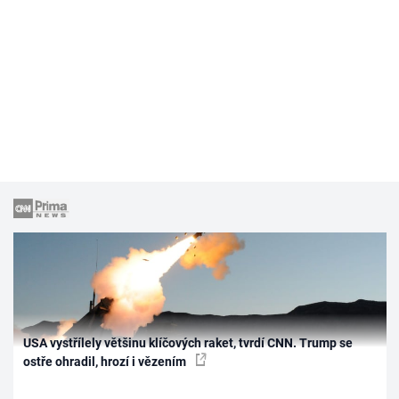
USA vystřílely většinu klíčových raket, tvrdí CNN. Trump se
ostře ohradil, hrozí i vězením