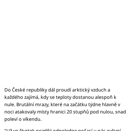
Do České republiky dál proudí arktický vzduch a
každého zajímá, kdy se teploty dostanou alespoň k
nule. Brutální mrazy, které na začátku týdne hlavně v
noci atakovaly místy hranici 20 stupňů pod nulou, snad
poleví o víkendu.
"Už ve čtvrtek později odpoledne počasí u nás ovlivní