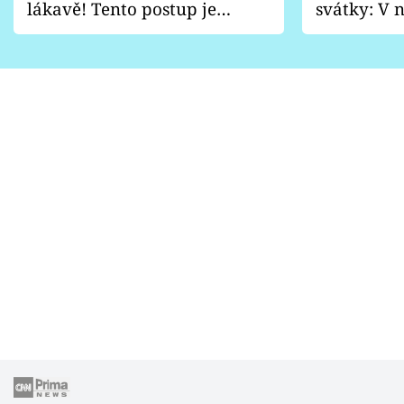
lákavě! Tento postup je
svátky: V n
vhodný jen pro některé
pondělí z
zahrady