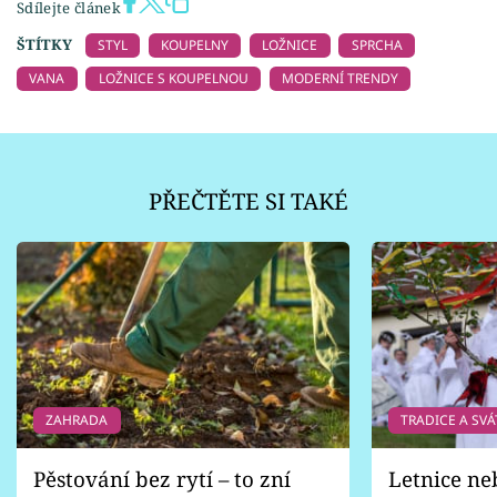
Sdílejte článek
ŠTÍTKY
STYL
KOUPELNY
LOŽNICE
SPRCHA
VANA
LOŽNICE S KOUPELNOU
MODERNÍ TRENDY
PŘEČTĚTE SI TAKÉ
ZAHRADA
TRADICE A SVÁ
Pěstování bez rytí – to zní
Letnice ne