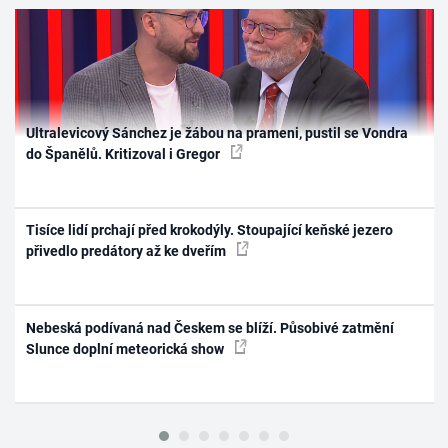
Ultralevicový Sánchez je žábou na prameni, pustil se Vondra
do Španělů. Kritizoval i Gregor
Tisíce lidí prchají před krokodýly. Stoupající keňské jezero
přivedlo predátory až ke dveřím
Nebeská podívaná nad Českem se blíží. Působivé zatmění
Slunce doplní meteorická show