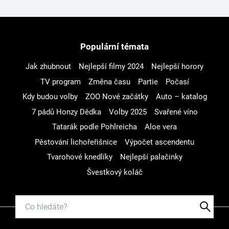
Populární témata
Jak zhubnout
Nejlepší filmy 2024
Nejlepší horory
TV program
Změna času
Partie
Počasí
Kdy budou volby
ZOO Nové začátky
Auto – katalog
7 pádů Honzy Dědka
Volby 2025
Svařené víno
Tatarák podle Pohlreicha
Aloe vera
Pěstování lichořeřišnice
Výpočet ascendentu
Tvarohové knedlíky
Nejlepší palačinky
Švestkový koláč