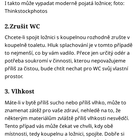
I takto může vypadat moderně pojatá ložnice; foto:
Thinkstockphotos
2.Zrušit WC
Chcete-li spojit ložnici s koupelnou rozhodně zrušte v
koupelně toaletu. Hluk splachování je v tomto případě
to nejmenší, co by vám vadilo. Přece jen určitý odér a
potřeba soukromí v činnosti, kterou nepovažujeme
příliš za čistou, bude chtít nechat pro WC svůj vlastní
prostor.
3. Vlhkost
Máte-li v bytě příliš sucho nebo příliš vlhko, může to
znamenat zátěž pro vaše zdraví, nehledě na to, že
některým materiálům zvláště příliš vlhkosti nesvědčí.
Tento případ vás může čekat ve chvíli, kdy obě
místnosti, tedy koupelnu a ložnici, spojíte. Dobře si