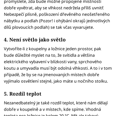
promyslete, zda bude možné propojené místnosti
dobře vyvětrat, aby se vlhkost nedržela příliš uvnitř.
Nebezpečí plísně, poškození dřevěného neošetřeného
nábytku a podlah (Pozor! i ohýbání okrajů jednotlivých
dílů plovoucích podlah) se tak včas vyvarujete.
4. Není světlo jako světlo
Vytvoříte-li z koupelny a ložnice jeden prostor, pak
bude důležité myslet na to, že svítidla a většina
elektrického vybavení v blízkosti vany, sprchového
koutu a umyvadla musí být odolná vlhkosti. A to i v tom
případě, že by se na jmenovaných místech dobře
vyjímalo osvětlení stejné, jako máte u nočního stolku.
5. Rozdíl teplot
Nezanedbatelný je také rozdíl teplot, které nám dělají
dobře v koupelně a v místech, kde spíme. Vhodná
teplota pro ložnice je kolem 20 °C. Mít ale takový