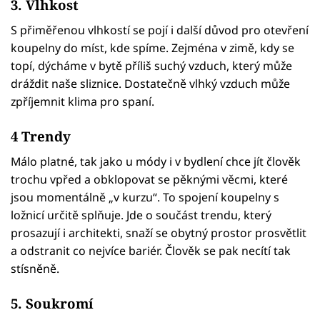
3. Vlhkost
S přiměřenou vlhkostí se pojí i další důvod pro otevření
koupelny do míst, kde spíme. Zejména v zimě, kdy se
topí, dýcháme v bytě příliš suchý vzduch, který může
dráždit naše sliznice. Dostatečně vlhký vzduch může
zpříjemnit klima pro spaní.
4 Trendy
Málo platné, tak jako u módy i v bydlení chce jít člověk
trochu vpřed a obklopovat se pěknými věcmi, které
jsou momentálně „v kurzu“. To spojení koupelny s
ložnicí určitě splňuje. Jde o součást trendu, který
prosazují i architekti, snaží se obytný prostor prosvětlit
a odstranit co nejvíce bariér. Člověk se pak necítí tak
stísněně.
5. Soukromí