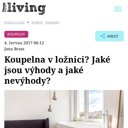
Prima Living
■
Bydlení
Koupelny
Trendy:
JAK UŠETŘIT
POKOJOVÉ KVĚTINY
KOUPELNY
SDÍLET
BYDLENÍ SLAVNÝCH
ZAHRADA
4. června 2017 06:12
Jana Brass
Koupelna v ložnici? Jaké
jsou výhody a jaké
Témata
nevýhody?
Bydlení
Zahrada
Design