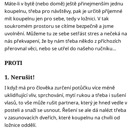
Máte-li v bytě (nebo domě) ještě přinejmenším jednu
koupelnu, třeba pro návštěvy, pak je určitě příjemné
mít koupelnu jen pro sebe, tedy v ložnici. V tak
soukromém prostoru se cítíme bezpečně a jsme
uvolnění. Můžeme tu ze sebe setřást stres a nečeká na
nás překvapení, že by nám třeba někdo z příchozích
přerovnal věci, nebo se utřel do našeho ručníku…
PROTI
1. Nerušit!
I když má pro člověka zurčení potůčku více méně
uklidňující vliv, sprchování, mytí rukou a třeba i sušení
vlasů, to vše může rušit partnera, který je hned vedle v
posteli a snaží se usnout. Řešení se ale dá nalézt třeba
v zasunovacích dveřích, které koupelnu na chvíli od
ložnice oddělí.