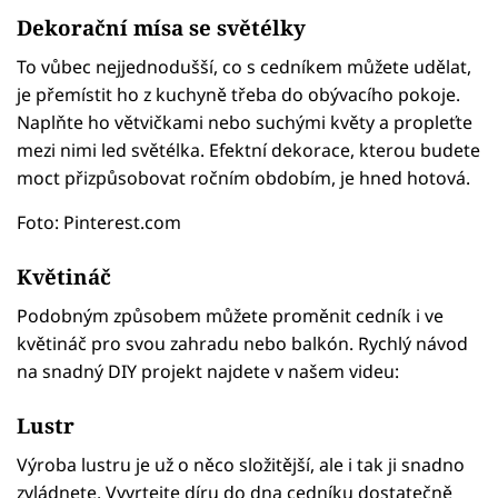
Dekorační mísa se světélky
To vůbec nejjednodušší, co s cedníkem můžete udělat,
je přemístit ho z kuchyně třeba do obývacího pokoje.
Naplňte ho větvičkami nebo suchými květy a propleťte
mezi nimi led světélka. Efektní dekorace, kterou budete
moct přizpůsobovat ročním obdobím, je hned hotová.
Foto: Pinterest.com
Květináč
Podobným způsobem můžete proměnit cedník i ve
květináč pro svou zahradu nebo balkón. Rychlý návod
na snadný DIY projekt najdete v našem videu:
Failed to fetch
Lustr
Výroba lustru je už o něco složitější, ale i tak ji snadno
zvládnete. Vyvrtejte díru do dna cedníku dostatečně