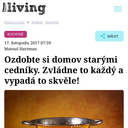
Prima Living
■
Bydlení
Kuchyně
Trendy:
JAK UŠETŘIT
POKOJOVÉ KVĚTINY
KUCHYNĚ
SDÍLET
BYDLENÍ SLAVNÝCH
ZAHRADA
17. listopadu 2017 07:59
Matouš Hartman
Ozdobte si domov starými
cedníky. Zvládne to každý a
Témata
vypadá to skvěle!
Bydlení
Zahrada
Design