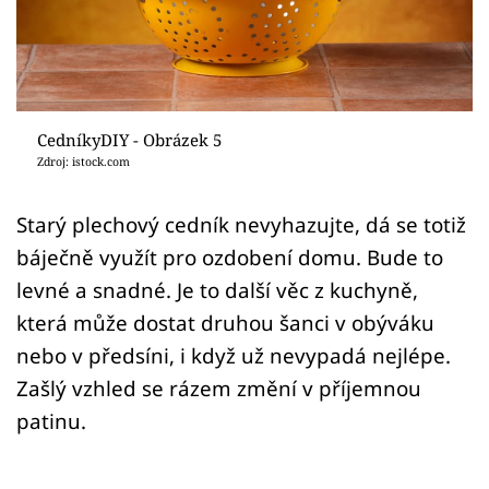
Sledujte prima+
Přihlášení
CedníkyDIY - Obrázek 5
Sledujte nás
Zdroj: istock.com
Starý plechový cedník nevyhazujte, dá se totiž
báječně využít pro ozdobení domu. Bude to
levné a snadné. Je to další věc z kuchyně,
která může dostat druhou šanci v obýváku
nebo v předsíni, i když už nevypadá nejlépe.
Zašlý vzhled se rázem změní v příjemnou
patinu.