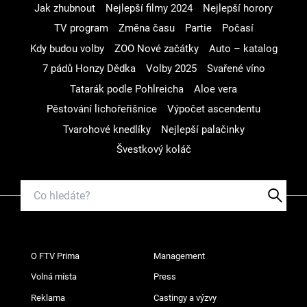
Jak zhubnout
Nejlepší filmy 2024
Nejlepší horory
TV program
Změna času
Partie
Počasí
Kdy budou volby
ZOO Nové začátky
Auto – katalog
7 pádů Honzy Dědka
Volby 2025
Svařené víno
Tatarák podle Pohlreicha
Aloe vera
Pěstování lichořeřišnice
Výpočet ascendentu
Tvarohové knedlíky
Nejlepší palačinky
Švestkový koláč
O FTV Prima
Management
Volná místa
Press
Reklama
Castingy a výzvy