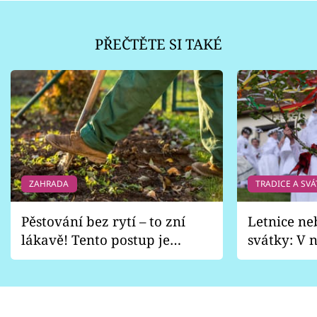
PŘEČTĚTE SI TAKÉ
ZAHRADA
TRADICE A SVÁ
Pěstování bez rytí – to zní
Letnice ne
lákavě! Tento postup je
svátky: V n
vhodný jen pro některé
pondělí z
zahrady