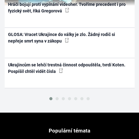
Hráči bojují proti vypínání videoher. Tvoříme precedent i pro
fyzický svět, říká Gregorová
GLOSA: Vracet Ukrajince do války je zlo. Žádný rodič si
nepřeje smrt syna v zákopu
Ukrajincům se lehčí trestná činnost odpouštěla, tvrdí Koten.
Pospíšil chtěl vidět čísla
Populární témata