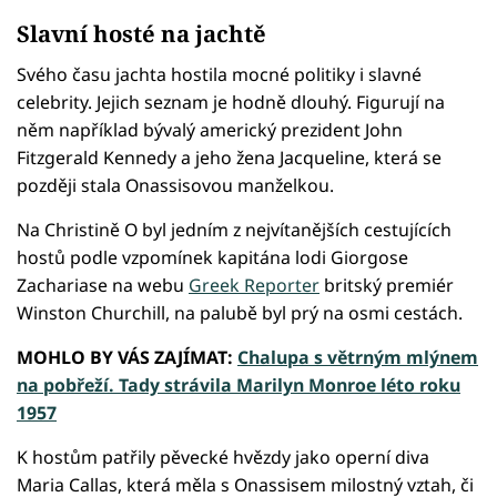
Slavní hosté na jachtě
Svého času jachta hostila mocné politiky i slavné
celebrity. Jejich seznam je hodně dlouhý. Figurují na
něm například bývalý americký prezident John
Fitzgerald Kennedy a jeho žena Jacqueline, která se
později stala Onassisovou manželkou.
Na Christině O byl jedním z nejvítanějších cestujících
hostů podle vzpomínek kapitána lodi Giorgose
Zachariase na webu
Greek Reporter
britský premiér
Winston Churchill, na palubě byl prý na osmi cestách.
MOHLO BY VÁS ZAJÍMAT:
Chalupa s větrným mlýnem
na pobřeží. Tady strávila Marilyn Monroe léto roku
1957
K hostům patřily pěvecké hvězdy jako operní diva
Maria Callas, která měla s Onassisem milostný vztah, či