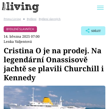
Prima Living
■
Bydlení
Bydlení slavných
Trendy:
JAK UŠETŘIT
POKOJOVÉ KVĚTINY
BYDLENÍ SLAVNÝCH
SDÍLET
BYDLENÍ SLAVNÝCH
ZAHRADA
14. března 2025 07:00
Lenka Valjentová
Cristina O je na prodej. Na
legendární Onassisově
Témata
jachtě se plavili Churchill i
Bydlení
Kennedy
Zahrada
Design