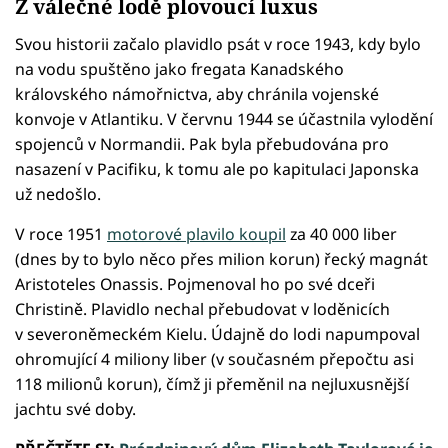
Z válečné lodě plovoucí luxus
Svou historii začalo plavidlo psát v roce 1943, kdy bylo
na vodu spuštěno jako fregata Kanadského
královského námořnictva, aby chránila vojenské
konvoje v Atlantiku. V červnu 1944 se účastnila vylodění
spojenců v Normandii. Pak byla přebudována pro
nasazení v Pacifiku, k tomu ale po kapitulaci Japonska
už nedošlo.
V roce 1951
motorové plavilo koupil
za 40 000 liber
(dnes by to bylo něco přes milion korun) řecký magnát
Aristoteles Onassis. Pojmenoval ho po své dceři
Christině. Plavidlo nechal přebudovat v loděnicích
v severoněmeckém Kielu. Údajně do lodi napumpoval
ohromující 4 miliony liber (v současném přepočtu asi
118 milionů korun), čímž ji přeměnil na nejluxusnější
jachtu své doby.