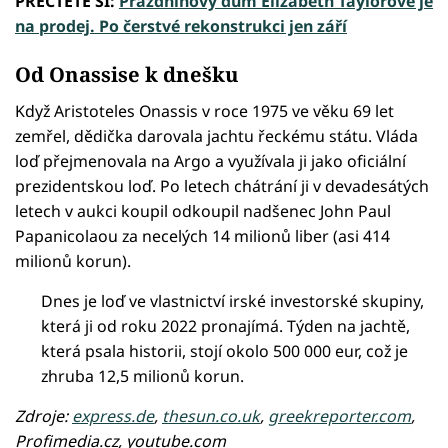
PŘEČTĚTE SI:
Prázdninový dům Elizabeth Taylorové je
na prodej. Po čerstvé rekonstrukci jen září
Od Onassise k dnešku
Když Aristoteles Onassis v roce 1975 ve věku 69 let
zemřel, dědička darovala jachtu řeckému státu. Vláda
loď přejmenovala na Argo a využívala ji jako oficiální
prezidentskou loď. Po letech chátrání ji v devadesátých
letech v aukci koupil odkoupil nadšenec John Paul
Papanicolaou za necelých 14 milionů liber (asi 414
milionů korun).
Dnes je loď ve vlastnictví irské investorské skupiny,
která ji od roku 2022 pronajímá. Týden na jachtě,
která psala historii, stojí okolo 500 000 eur, což je
zhruba 12,5 milionů korun.
Zdroje:
express.de
,
thesun.co.uk
,
greekreporter.com
,
Profimedia.cz, youtube.com