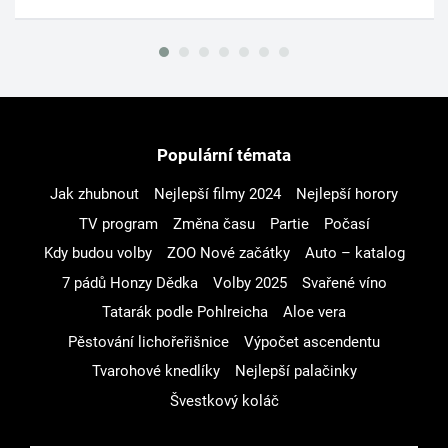
Populární témata
Jak zhubnout
Nejlepší filmy 2024
Nejlepší horory
TV program
Změna času
Partie
Počasí
Kdy budou volby
ZOO Nové začátky
Auto – katalog
7 pádů Honzy Dědka
Volby 2025
Svařené víno
Tatarák podle Pohlreicha
Aloe vera
Pěstování lichořeřišnice
Výpočet ascendentu
Tvarohové knedlíky
Nejlepší palačinky
Švestkový koláč