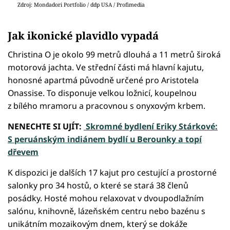
Zdroj: Mondadori Portfolio / ddp USA / Profimedia
Jak ikonické plavidlo vypadá
Christina O je okolo 99 metrů dlouhá a 11 metrů široká
motorová jachta. Ve střední části má hlavní kajutu,
honosné apartmá původně určené pro Aristotela
Onassise. To disponuje velkou ložnicí, koupelnou
z bílého mramoru a pracovnou s onyxovým krbem.
NENECHTE SI UJÍT:
Skromné bydlení Eriky Stárkové:
S peruánským indiánem bydlí u Berounky a topí
dřevem
K dispozici je dalších 17 kajut pro cestující a prostorné
salonky pro 34 hostů, o které se stará 38 členů
posádky. Hosté mohou relaxovat v dvoupodlažním
salónu, knihovně, lázeňském centru nebo bazénu s
unikátním mozaikovým dnem, který se dokáže