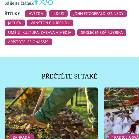
Sdílejte článek
ŠTÍTKY
HVĚZDA
LUXUS
JOHN FITZGERALD KENNEDY
JACHTA
WINSTON CHURCHILL
UMĚNÍ, KULTURA, ZÁBAVA A MÉDIA
SPOLEČENSKÁ RUBRIKA
ARISTOTELES ONASSIS
PŘEČTĚTE SI TAKÉ
ZAHRADA
TRADICE A SVÁ