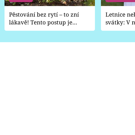
Pěstování bez rytí – to zní
Letnice ne
lákavě! Tento postup je
svátky: V n
vhodný jen pro některé
pondělí z
zahrady