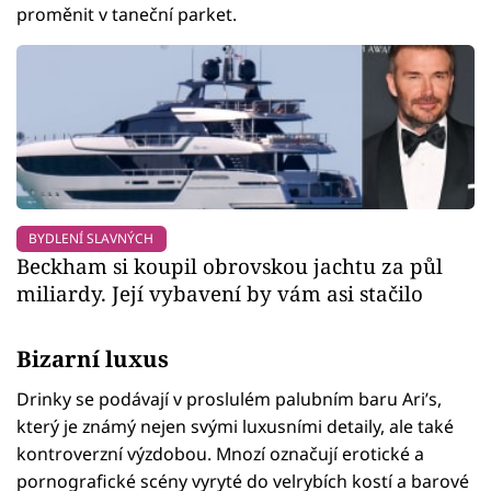
proměnit v taneční parket.
BYDLENÍ SLAVNÝCH
Beckham si koupil obrovskou jachtu za půl
miliardy. Její vybavení by vám asi stačilo
Bizarní luxus
Drinky se podávají v proslulém palubním baru Ari’s,
který je známý nejen svými luxusními detaily, ale také
kontroverzní výzdobou. Mnozí označují erotické a
pornografické scény vyryté do velrybích kostí a barové