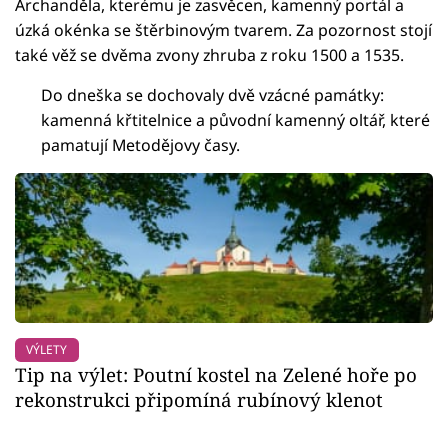
Archanděla, kterému je zasvěcen, kamenný portál a
úzká okénka se štěrbinovým tvarem. Za pozornost stojí
také věž se dvěma zvony zhruba z roku 1500 a 1535.
Do dneška se dochovaly dvě vzácné památky:
kamenná křtitelnice a původní kamenný oltář, které
pamatují Metodějovy časy.
VÝLETY
Tip na výlet: Poutní kostel na Zelené hoře po
rekonstrukci připomíná rubínový klenot