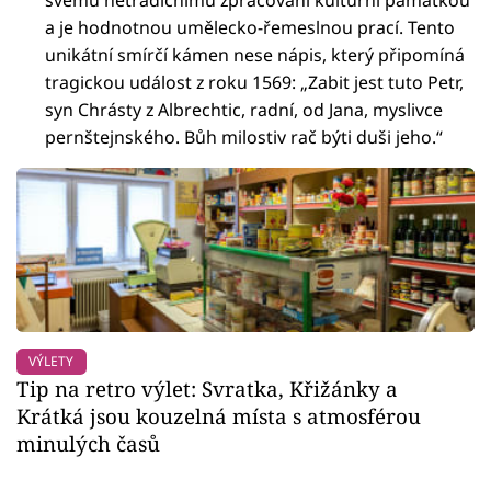
svému netradičnímu zpracování kulturní památkou
a je hodnotnou umělecko-řemeslnou prací. Tento
unikátní smírčí kámen nese nápis, který připomíná
tragickou událost z roku 1569: „Zabit jest tuto Petr,
syn Chrásty z Albrechtic, radní, od Jana, myslivce
pernštejnského. Bůh milostiv rač býti duši jeho.“
VÝLETY
Tip na retro výlet: Svratka, Křižánky a
Krátká jsou kouzelná místa s atmosférou
minulých časů