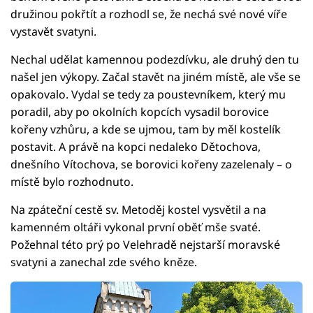
družinou pokřtít a rozhodl se, že nechá své nové víře
vystavět svatyni.
Nechal udělat kamennou podezdívku, ale druhý den tu
našel jen výkopy. Začal stavět na jiném místě, ale vše se
opakovalo. Vydal se tedy za poustevníkem, který mu
poradil, aby po okolních kopcích vysadil borovice
kořeny vzhůru, a kde se ujmou, tam by měl kostelík
postavit. A právě na kopci nedaleko Dětochova,
dnešního Vítochova, se borovici kořeny zazelenaly – o
místě bylo rozhodnuto.
Na zpáteční cestě sv. Metoděj kostel vysvětil a na
kamenném oltáři vykonal první oběť mše svaté.
Požehnal této prý po Velehradě nejstarší moravské
svatyni a zanechal zde svého kněze.