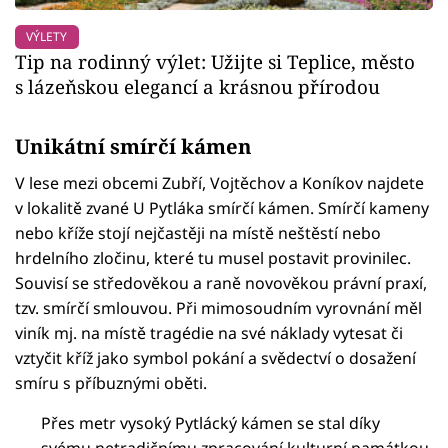
VÝLETY
Tip na rodinný výlet: Užijte si Teplice, město
s lázeňskou elegancí a krásnou přírodou
Unikátní smírčí kámen
V lese mezi obcemi Zubří, Vojtěchov a Koníkov najdete
v lokalitě zvané U Pytláka smírčí kámen. Smírčí kameny
nebo kříže stojí nejčastěji na místě neštěstí nebo
hrdelního zločinu, které tu musel postavit provinilec.
Souvisí se středověkou a raně novověkou právní praxí,
tzv. smírčí smlouvou. Při mimosoudním vyrovnání měl
viník mj. na místě tragédie na své náklady vytesat či
vztyčit kříž jako symbol pokání a svědectví o dosažení
smíru s příbuznými oběti.
Přes metr vysoký Pytlácký kámen se stal díky