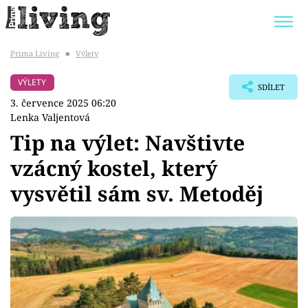
Prima Living
■
Výlety
Trendy:
JAK UŠETŘIT
POKOJOVÉ KVĚTINY
VÝLETY
SDÍLET
BYDLENÍ SLAVNÝCH
ZAHRADA
3. července 2025 06:20
Lenka Valjentová
Tip na výlet: Navštivte
vzácný kostel, který
Témata
vysvětil sám sv. Metoděj
Bydlení
Zahrada
Design