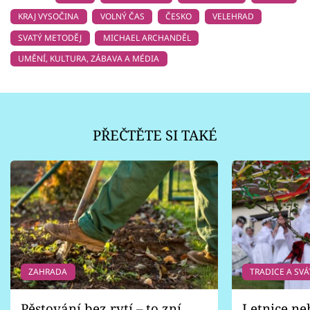
KRAJ VYSOČINA
VOLNÝ ČAS
ČESKO
VELEHRAD
SVATÝ METODĚJ
MICHAEL ARCHANDĚL
UMĚNÍ, KULTURA, ZÁBAVA A MÉDIA
PŘEČTĚTE SI TAKÉ
ZAHRADA
TRADICE A SVÁ
Pěstování bez rytí – to zní
Letnice ne