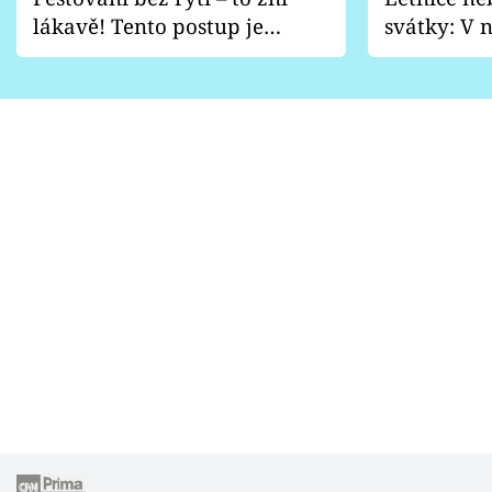
lákavě! Tento postup je
svátky: V n
vhodný jen pro některé
pondělí z
zahrady