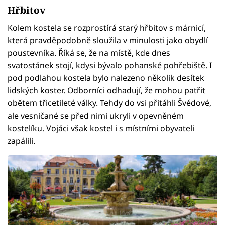
Hřbitov
Kolem kostela se rozprostírá starý hřbitov s márnicí,
která pravděpodobně sloužila v minulosti jako obydlí
poustevníka. Říká se, že na místě, kde dnes
svatostánek stojí, kdysi bývalo pohanské pohřebiště. I
pod podlahou kostela bylo nalezeno několik desítek
lidských koster. Odborníci odhadují, že mohou patřit
obětem třicetileté války. Tehdy do vsi přitáhli Švédové,
ale vesničané se před nimi ukryli v opevněném
kostelíku. Vojáci však kostel i s místními obyvateli
zapálili.