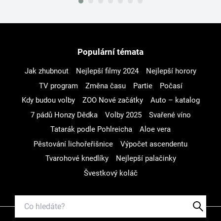
Populární témata
Jak zhubnout
Nejlepší filmy 2024
Nejlepší horory
TV program
Změna času
Partie
Počasí
Kdy budou volby
ZOO Nové začátky
Auto – katalog
7 pádů Honzy Dědka
Volby 2025
Svařené víno
Tatarák podle Pohlreicha
Aloe vera
Pěstování lichořeřišnice
Výpočet ascendentu
Tvarohové knedlíky
Nejlepší palačinky
Švestkový koláč