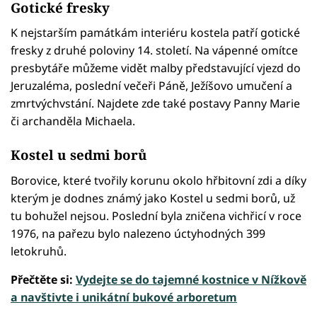
Gotické fresky
K nejstarším památkám interiéru kostela patří gotické
fresky z druhé poloviny 14. století. Na vápenné omítce
presbytáře můžeme vidět malby představující vjezd do
Jeruzaléma, poslední večeři Páně, Ježíšovo umučení a
zmrtvýchvstání. Najdete zde také postavy Panny Marie
či archanděla Michaela.
Kostel u sedmi borů
Borovice, které tvořily korunu okolo hřbitovní zdi a díky
kterým je dodnes známý jako Kostel u sedmi borů, už
tu bohužel nejsou. Poslední byla zničena vichřicí v roce
1976, na pařezu bylo nalezeno úctyhodných 399
letokruhů.
Přečtěte si:
Vydejte se do tajemné kostnice v Nížkově
a navštivte i unikátní bukové arboretum