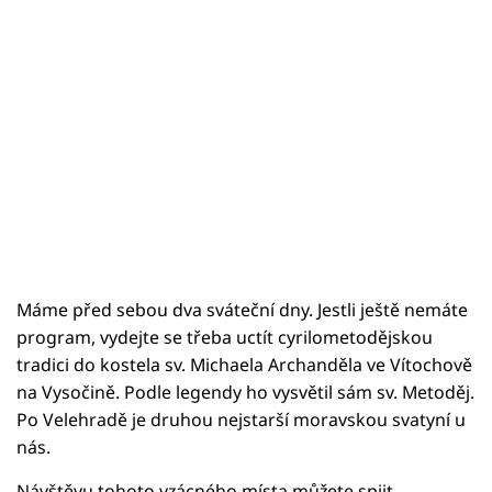
Máme před sebou dva sváteční dny. Jestli ještě nemáte
program, vydejte se třeba uctít cyrilometodějskou
tradici do kostela sv. Michaela Archanděla ve Vítochově
na Vysočině. Podle legendy ho vysvětil sám sv. Metoděj.
Po Velehradě je druhou nejstarší moravskou svatyní u
nás.
Návštěvu tohoto vzácného místa můžete spjit