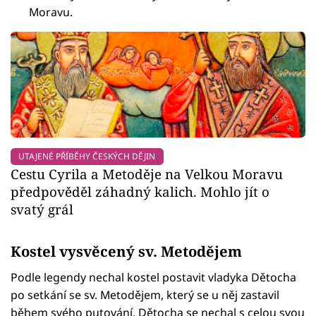
Moravu.
UTAJENÉ PŘÍBĚHY ČESKÝCH DĚJIN
Cestu Cyrila a Metoděje na Velkou Moravu
předpověděl záhadný kalich. Mohlo jít o
svatý grál
Kostel vysvěcený sv. Metodějem
Podle legendy nechal kostel postavit vladyka Dětocha
po setkání se sv. Metodějem, který se u něj zastavil
během svého putování. Dětocha se nechal s celou svou