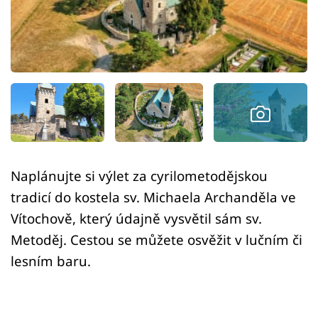
Sledujte prima+
Přihlášení
Sledujte nás
Naplánujte si výlet za cyrilometodějskou
tradicí do kostela sv. Michaela Archanděla ve
Vítochově, který údajně vysvětil sám sv.
Metoděj. Cestou se můžete osvěžit v lučním či
lesním baru.