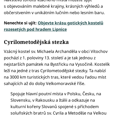
s objevováním malebné krajiny, krásných výhledů a
občerstvením v unikátním lučním nebo lesním baru.
Nenechte si ujít:
Objevte krásu gotických kostelů
rozesetých pod hradem Lipnice
Cyrilometodějská stezka
Vzácný kostel sv. Michaela Archanděla v obci Vítochov
pochází z 1. poloviny 13. století a je tak jednou z
nejstarších památek na Bystřicku na Vysočině. Kostelík
leží na jedné z tras Cyrilometodějské stezky. Ta nabízí
na 3000 km turistických tras, které vedou řadou míst
sahajících až do doby Velkomoravské říše.
Spojuje hlavní poutní místa v Polsku, Česku, na
Slovensku, v Rakousku a Itálii a odkazuje na
kulturní kořeny Slovanů spojené s příchodem
soluňských bratrů sv. Cyrila a Metoděje na Velkou