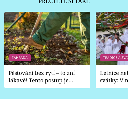
PŘEČTĚTE SI TAKÉ
ZAHRADA
TRADICE A SVÁ
Pěstování bez rytí – to zní
Letnice ne
lákavě! Tento postup je
svátky: V n
vhodný jen pro některé
pondělí z
zahrady