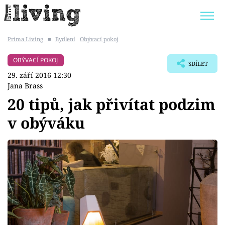
Prima Living
■
Bydlení
Obývací pokoj
Trendy:
JAK UŠETŘIT
POKOJOVÉ KVĚTINY
OBÝVACÍ POKOJ
SDÍLET
BYDLENÍ SLAVNÝCH
ZAHRADA
29. září 2016 12:30
Jana Brass
20 tipů, jak přivítat podzim
v obýváku
Témata
Bydlení
Zahrada
Design