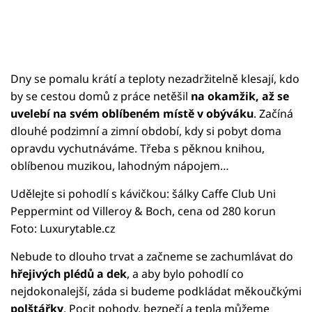
Dny se pomalu krátí a teploty nezadržitelně klesají, kdo
by se cestou domů z práce netěšil
na okamžik, až se
uvelebí na svém oblíbeném místě v obýváku
. Začíná
dlouhé podzimní a zimní období, kdy si pobyt doma
opravdu vychutnáváme. Třeba s pěknou knihou,
oblíbenou muzikou, lahodným nápojem…
Udělejte si pohodlí s kávičkou: šálky Caffe Club Uni
Peppermint od Villeroy & Boch, cena od 280 korun
Foto: Luxurytable.cz
Nebude to dlouho trvat a začneme se zachumlávat do
hřejivých plédů a dek
, a aby bylo pohodlí co
nejdokonalejší, záda si budeme podkládat měkoučkými
polštářky
. Pocit pohody, bezpečí a tepla můžeme