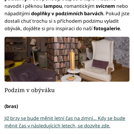
navodit i pěknou
lampou
, romantickým
svícnem
nebo
nápaditými
doplňky v podzimních barvách
. Pokud jste
dostali chuť trochu si s příchodem podzimu vyladit
obývák, dojděte si pro inspiraci do naší
fotogalerie
.
Podzim v obýváku
(bras)
Již brzy se bude měnit letní čas na zimní... Kdy se bude
měnit čas v následujících letech, se dozvíte zde.