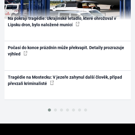
Na pokraji tragédie: Ukrajinské letadlo, které ohrožoval v
Lipsku dron, bylo naložené municí
Počasí do konce prázdnin může překvapit. Detaily prozrazuje
výhled
Tragédie na Mostecku: V jezeře zahynul další člověk, případ
převzali kriminalisté