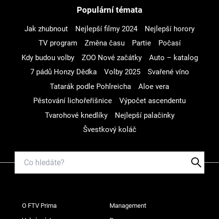
Populární témata
Jak zhubnout
Nejlepší filmy 2024
Nejlepší horory
TV program
Změna času
Partie
Počasí
Kdy budou volby
ZOO Nové začátky
Auto – katalog
7 pádů Honzy Dědka
Volby 2025
Svařené víno
Tatarák podle Pohlreicha
Aloe vera
Pěstování lichořeřišnice
Výpočet ascendentu
Tvarohové knedlíky
Nejlepší palačinky
Švestkový koláč
O FTV Prima
Management