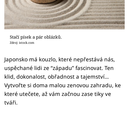
Sledujte prima+
Přihlášení
Stačí písek a pár oblázků.
Sledujte nás
Zdroj: istock.com
Japonsko má kouzlo, které nepřestává nás,
uspěchané lidi ze “západu” fascinovat. Ten
klid, dokonalost, obřadnost a tajemství…
Vytvořte si doma malou zenovou zahradu, ke
které utečete, až vám začnou zase tiky ve
tváři.