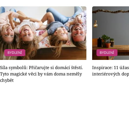
BYDLENÍ
BYDLENÍ
Síla symbolů: Přičarujte si domácí štěstí.
Inspirace: 11 úža
Tyto magické věci by vám doma neměly
interiérových dop
chybět