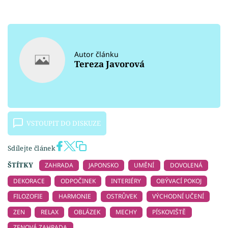
Autor článku
Tereza Javorová
VSTOUPIT DO DISKUZE
Sdílejte článek
ŠTÍTKY
ZAHRADA
JAPONSKO
UMĚNÍ
DOVOLENÁ
DEKORACE
ODPOČINEK
INTERIÉRY
OBÝVACÍ POKOJ
FILOZOFIE
HARMONIE
OSTRŮVEK
VÝCHODNÍ UČENÍ
ZEN
RELAX
OBLÁZEK
MECHY
PÍSKOVIŠTĚ
ZENOVÁ ZAHRADA