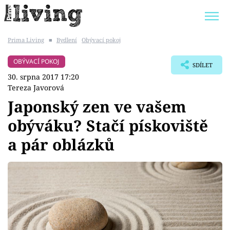
Prima Living
■
Bydlení
Obývací pokoj
Trendy:
JAK UŠETŘIT
POKOJOVÉ KVĚTINY
OBÝVACÍ POKOJ
SDÍLET
BYDLENÍ SLAVNÝCH
ZAHRADA
30. srpna 2017 17:20
Tereza Javorová
Japonský zen ve vašem
obýváku? Stačí pískoviště
Témata
a pár oblázků
Bydlení
Zahrada
Design