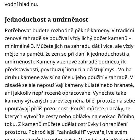
vodní hladinu.
Jednoduchost a umírněnost
Potřebovat budete rozhodně pěkné kameny. V tradiční
zenové zahradě se používal vždy lichý počet kamenů –
minimálně 3. Můžete jich na zahradu dát i více, ale vždy
mějte na paměti, že zen se přiklání k jednoduchosti a
umírněnosti. Kameny v zenové zahradě podněcují k
představivosti, povzbuzují intuici a očišťují mysl. Volba
druhu kamene závisí na účelu jeho použití v zahradě. V
zásadě se ale nepoužívají kameny kulaté nebo hranaté,
ani jakkoliv nepřirozeně opracované. Vynechte také
kameny výrazných barev, zejména bílé, protože na sebe
upoutávají příliš pozornost. Použít můžete placáky, ze
kterých vytvoříte cesty nebo oblázky na evokaci říčního
toku. Z kamenů můžete udělat ostrůvky i ohraničení
prostoru. Pokročilejší “zahrádkáři” vytvářejí ve svém
mini zenu i můstky nebo lavice. V suché zahradě zkuste