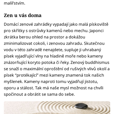
malířstvím.
Zen u vás doma
Domácí zenové zahrádky vypadají jako malá pískoviště
pro skřítky s ostrůvky kamenů nebo mechu. Japonci
zkrátka berou ohled na prostor a dokážou
zminimalizovat cokoli, i zenovou zahradu. Skutečnou
vodu v této zahradě nenajdete, supluje ji uhrabaný
písek vyjadřující vlny na hladině moře nebo kameny
znázorňující koryto potoka či řeky. Zenový buddhismus
se snaží o maximální oproštění od rušivých vlivů okolí a
písek “protékající” mezi kameny znamená tok našich
myšlenek. Kameny naproti tomu vyjadřují jistotu,
oporu a stálost. Tak má naše mysl možnost na chvíli
spočinout a obrátit se sama do sebe.