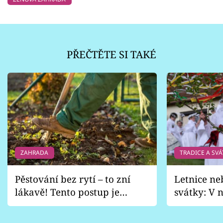
PŘEČTĚTE SI TAKÉ
ZAHRADA
TRADICE A SVÁ
Pěstování bez rytí – to zní
Letnice ne
lákavě! Tento postup je
svátky: V n
vhodný jen pro některé
pondělí z
zahrady