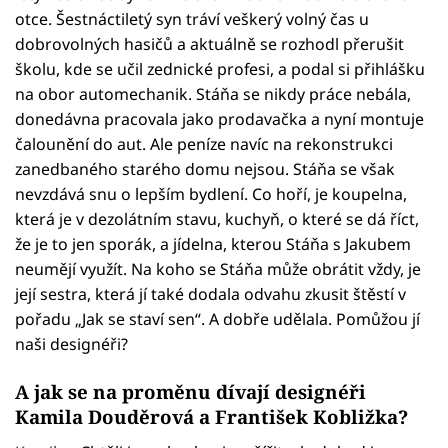
otce. Šestnáctiletý syn tráví veškerý volný čas u
dobrovolných hasičů a aktuálně se rozhodl přerušit
školu, kde se učil zednické profesi, a podal si přihlášku
na obor automechanik. Stáňa se nikdy práce nebála,
donedávna pracovala jako prodavačka a nyní montuje
čalounění do aut. Ale peníze navíc na rekonstrukci
zanedbaného starého domu nejsou. Stáňa se však
nevzdává snu o lepším bydlení. Co hoří, je koupelna,
která je v dezolátním stavu, kuchyň, o které se dá říct,
že je to jen sporák, a jídelna, kterou Stáňa s Jakubem
neumějí využít. Na koho se Stáňa může obrátit vždy, je
její sestra, která jí také dodala odvahu zkusit štěstí v
pořadu „Jak se staví sen“. A dobře udělala. Pomůžou jí
naši designéři?
A jak se na proměnu dívají designéři
Kamila Douděrová
a
František Kobližka?