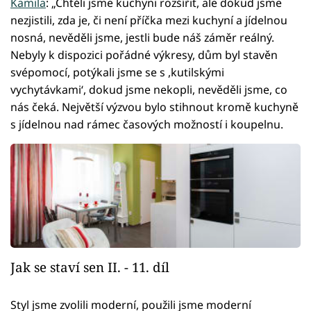
Kamila
: „Chtěli jsme kuchyni rozšířit, ale dokud jsme
nezjistili, zda je, či není příčka mezi kuchyní a jídelnou
nosná, nevěděli jsme, jestli bude náš záměr reálný.
Nebyly k dispozici pořádné výkresy, dům byl stavěn
svépomocí, potýkali jsme se s ,kutilskými
vychytávkami‘, dokud jsme nekopli, nevěděli jsme, co
nás čeká. Největší výzvou bylo stihnout kromě kuchyně
s jídelnou nad rámec časových možností i koupelnu.
Jak se staví sen II. - 11. díl
Styl jsme zvolili moderní, použili jsme moderní