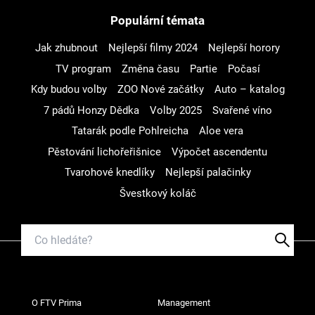
Populární témata
Jak zhubnout
Nejlepší filmy 2024
Nejlepší horory
TV program
Změna času
Partie
Počasí
Kdy budou volby
ZOO Nové začátky
Auto – katalog
7 pádů Honzy Dědka
Volby 2025
Svařené víno
Tatarák podle Pohlreicha
Aloe vera
Pěstování lichořeřišnice
Výpočet ascendentu
Tvarohové knedlíky
Nejlepší palačinky
Švestkový koláč
O FTV Prima
Management