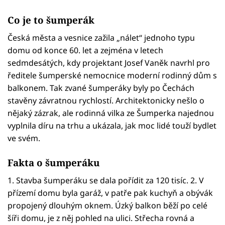
Co je to šumperák
Česká města a vesnice zažila „nálet“ jednoho typu
domu od konce 60. let a zejména v letech
sedmdesátých, kdy projektant Josef Vaněk navrhl pro
ředitele šumperské nemocnice moderní rodinný dům s
balkonem. Tak zvané šumperáky byly po Čechách
stavěny závratnou rychlostí. Architektonicky nešlo o
nějaký zázrak, ale rodinná vilka ze Šumperka najednou
vyplnila díru na trhu a ukázala, jak moc lidé touží bydlet
ve svém.
Fakta o šumperáku
1. Stavba šumperáku se dala pořídit za 120 tisíc. 2. V
přízemí domu byla garáž, v patře pak kuchyň a obývák
propojený dlouhým oknem. Úzký balkon běží po celé
šíři domu, je z něj pohled na ulici. Střecha rovná a