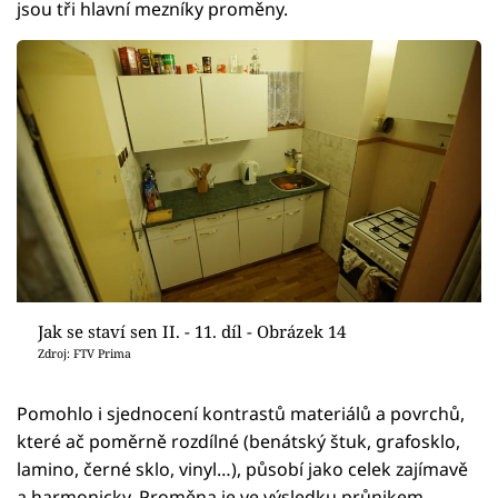
jsou tři hlavní mezníky proměny.
Jak se staví sen II. - 11. díl - Obrázek 14
Zdroj: FTV Prima
Pomohlo i sjednocení kontrastů materiálů a povrchů,
které ač poměrně rozdílné (benátský štuk, grafosklo,
lamino, černé sklo, vinyl…), působí jako celek zajímavě
a harmonicky. Proměna je ve výsledku průnikem