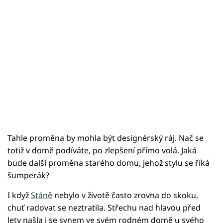
Tahle proměna by mohla být designérský ráj. Nač se
totiž v domě podíváte, po zlepšení přímo volá. Jaká
bude další proměna starého domu, jehož stylu se říká
šumperák?
I když
Stáně
nebylo v životě často zrovna do skoku,
chuť radovat se neztratila. Střechu nad hlavou před
lety našla i se synem ve svém rodném domě u svého