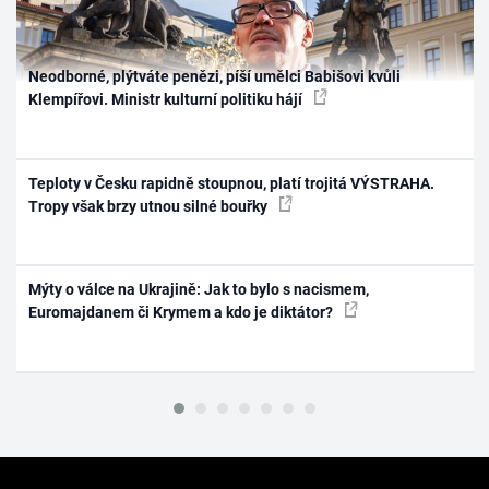
Neodborné, plýtváte penězi, píší umělci Babišovi kvůli
Klempířovi. Ministr kulturní politiku hájí
Teploty v Česku rapidně stoupnou, platí trojitá VÝSTRAHA.
Tropy však brzy utnou silné bouřky
Mýty o válce na Ukrajině: Jak to bylo s nacismem,
Euromajdanem či Krymem a kdo je diktátor?