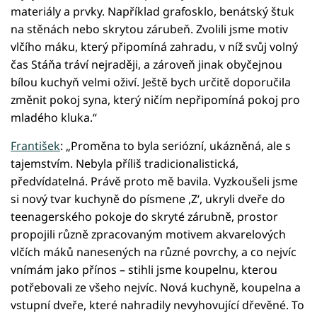
materiály a prvky. Například grafosklo, benátský štuk
na stěnách nebo skrytou zárubeň. Zvolili jsme motiv
vlčího máku, který připomíná zahradu, v níž svůj volný
čas Stáňa tráví nejraději, a zároveň jinak obyčejnou
bílou kuchyň velmi oživí. Ještě bych určitě doporučila
změnit pokoj syna, který ničím nepřipomíná pokoj pro
mladého kluka.“
František
: „Proměna to byla seriózní, ukázněná, ale s
tajemstvím. Nebyla příliš tradicionalistická,
předvídatelná. Právě proto mě bavila. Vyzkoušeli jsme
si nový tvar kuchyně do písmene ,Z‘, ukryli dveře do
teenagerského pokoje do skryté zárubně, prostor
propojili různě zpracovaným motivem akvarelových
vlčích máků nanesených na různé povrchy, a co nejvíc
vnímám jako přínos – stihli jsme koupelnu, kterou
potřebovali ze všeho nejvíc. Nová kuchyně, koupelna a
vstupní dveře, které nahradily nevyhovující dřevěné. To