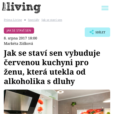
Prima Living
■
Speciály
Jak se staví sen
Trendy:
JAK UŠETŘIT
POKOJOVÉ KVĚTINY
JAK SE STAVÍ SEN
SDÍLET
BYDLENÍ SLAVNÝCH
ZAHRADA
8. srpna 2017 18:00
Markéta Zídková
Jak se staví sen vybuduje
červenou kuchyni pro
Témata
ženu, která utekla od
Bydlení
alkoholika s dluhy
Zahrada
Design