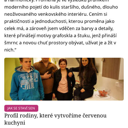
moderního pojetí do kulis staršího, dušného, dlouho
neoživovaného venkovského interiéru. Cením si
praktičnosti a jednoduchosti, kterou proměna jako
celek má, a zároveň jsem vděčen za barvy a detaily,
které přinášejí motivy grafoskla a štuku, jenž přináší
šmrnc a novou chuť prostory obývat, užívat je a žít v
nich.“
JAK SE STAVÍ SEN
Profil rodiny, které vytvoříme červenou
kuchyni