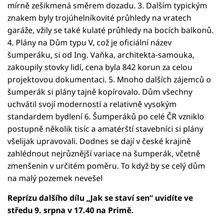
mírně zešikmená směrem dozadu. 3. Dalším typickým
znakem byly trojúhelníkovité průhledy na vratech
garáže, vžily se také kulaté průhledy na bocích balkonů.
4. Plány na Dům typu V, což je oficiální název
šumperáku, si od Ing. Vaňka, architekta-samouka,
zakoupily stovky lidí, cena byla 842 korun za celou
projektovou dokumentaci. 5. Mnoho dalších zájemců o
šumperák si plány tajně kopírovalo. Dům všechny
uchvátil svojí moderností a relativně vysokým
standardem bydlení 6. Šumperáků po celé ČR vzniklo
postupně několik tisíc a amatérští stavebníci si plány
všelijak upravovali. Dodnes se dají v české krajině
zahlédnout nejrůznější variace na šumperák, včetně
zmenšenin v určitém poměru. To když by se celý dům
na malý pozemek nevešel
Reprízu dalšího dílu „Jak se staví sen“ uvidíte ve
středu 9. srpna v 17.40 na Primě.