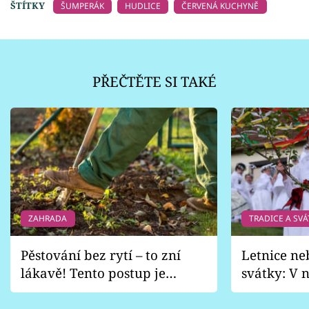
ŠTÍTKY
ŠUMPERÁK
HUDLICE
ČERVENÁ KUCHYNĚ
PŘEČTĚTE SI TAKÉ
ZAHRADA
TRADICE A SVÁ
Pěstování bez rytí – to zní
Letnice ne
lákavě! Tento postup je
svátky: V n
vhodný jen pro některé
pondělí z
zahrady