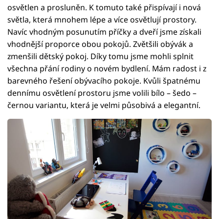
osvětlen a prosluněn. K tomuto také přispívají i nová
světla, která mnohem lépe a více osvětlují prostory.
Navíc vhodným posunutím příčky a dveří jsme získali
vhodnější proporce obou pokojů. Zvětšili obývák a
zmenšili dětský pokoj. Díky tomu jsme mohli splnit
všechna přání rodiny o novém bydlení. Mám radost i z
barevného řešení obývacího pokoje. Kvůli špatnému
dennímu osvětlení prostoru jsme volili bílo – šedo –
černou variantu, která je velmi působivá a elegantní.