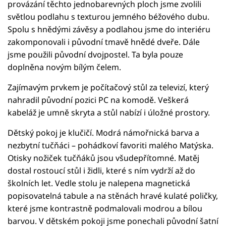
provázání těchto jednobarevných ploch jsme zvolili
světlou podlahu s texturou jemného béžového dubu.
Spolu s hnědými závěsy a podlahou jsme do interiéru
zakomponovali i původní tmavě hnědé dveře. Dále
jsme použili původní dvojpostel. Ta byla pouze
doplněna novým bílým čelem.
Zajímavým prvkem je počítačový stůl za televizí, který
nahradil původní pozici PC na komodě. Veškerá
kabeláž je umně skryta a stůl nabízí i úložné prostory.
Dětský pokoj je klučičí. Modrá námořnická barva a
nezbytní tučňáci – pohádkoví favoriti malého Matýska.
Otisky nožiček tučňáků jsou všudepřítomné. Matěj
dostal rostoucí stůl i židli, které s ním vydrží až do
školních let. Vedle stolu je nalepena magnetická
popisovatelná tabule a na stěnách hravé kulaté poličky,
které jsme kontrastně podmalovali modrou a bílou
barvou. V dětském pokoji jsme ponechali původní šatní