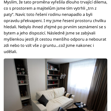
Myslím, že tato proměna vyřešila dlouho trvající dilema,
co s prostorem a majitelům jsme tím vytrhli „trn z
paty“. Navíc toto řešení rodinu nenapadlo a byli
opravdu překvapeni. I my jsme řesení prostoru chvilku
hledali. Nebylo ihned zřejmé po prvním seznámení se s
bytem a jeho dispozicí. Následně jsme se zabývali
myšlenkou jestli jít cestou menšího odporu a nebourat
zdi nebo to vzít vše z gruntu...což jsme nakonec i
udělali.