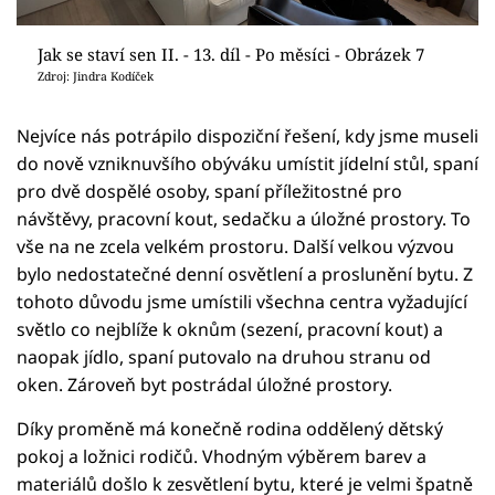
Jak se staví sen II. - 13. díl - Po měsíci - Obrázek 7
Zdroj: Jindra Kodíček
Nejvíce nás potrápilo dispoziční řešení, kdy jsme museli
do nově vzniknuvšího obýváku umístit jídelní stůl, spaní
pro dvě dospělé osoby, spaní příležitostné pro
návštěvy, pracovní kout, sedačku a úložné prostory. To
vše na ne zcela velkém prostoru. Další velkou výzvou
bylo nedostatečné denní osvětlení a proslunění bytu. Z
tohoto důvodu jsme umístili všechna centra vyžadující
světlo co nejblíže k oknům (sezení, pracovní kout) a
naopak jídlo, spaní putovalo na druhou stranu od
oken. Zároveň byt postrádal úložné prostory.
Díky proměně má konečně rodina oddělený dětský
pokoj a ložnici rodičů. Vhodným výběrem barev a
materiálů došlo k zesvětlení bytu, které je velmi špatně