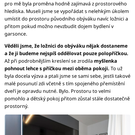
pro mě byla proměna hodně zajímavá z prostorového
hlediska. Museli jsme se vypořádat s nelehkým úkolem
umístit do prostoru původního obýváku navíc ložnici a
přitom pokud možno nevzbudit dojem bydlení v
garsonce.
Věděli jsme, že ložnici do obýváku nějak dostaneme
a že ji budeme nejspíš oddělovat pouze polopříčkou.
Až při podrobnějším kreslení se zrodila
myšlenka
pohnout lehce s příčkou mezi oběma pokoji.
To už
byla docela výzva a ptali jsme se sami sebe, jestli takové
malé posunutí zdi včetně s tím spojeného přemístění
dveří je opravdu nutné. Bylo. Prostoru to velmi
pomohlo a dětský pokoj přitom zůstal stále dostatečně
prostorný.