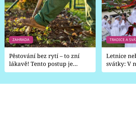
ZAHRADA
TRADICE A SVÁ
Pěstování bez rytí – to zní
Letnice ne
lákavě! Tento postup je
svátky: V n
vhodný jen pro některé
pondělí z
zahrady