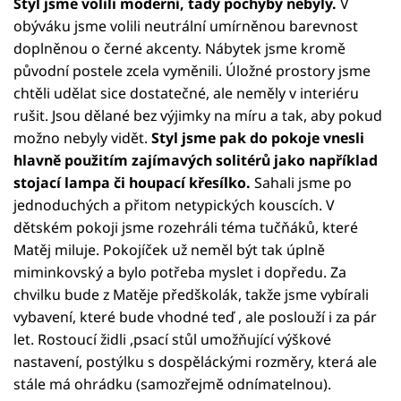
Styl jsme volili moderní, tady pochyby nebyly.
V
obýváku jsme volili neutrální umírněnou barevnost
doplněnou o černé akcenty. Nábytek jsme kromě
původní postele zcela vyměnili. Úložné prostory jsme
chtěli udělat sice dostatečné, ale neměly v interiéru
rušit. Jsou dělané bez výjimky na míru a tak, aby pokud
možno nebyly vidět.
Styl jsme pak do pokoje vnesli
hlavně použitím zajímavých solitérů jako například
stojací lampa či houpací křesílko.
Sahali jsme po
jednoduchých a přitom netypických kouscích. V
dětském pokoji jsme rozehráli téma tučňáků, které
Matěj miluje. Pokojíček už neměl být tak úplně
miminkovský a bylo potřeba myslet i dopředu. Za
chvilku bude z Matěje předškolák, takže jsme vybírali
vybavení, které bude vhodné teď , ale poslouží i za pár
let. Rostoucí židli ,psací stůl umožňující výškové
nastavení, postýlku s dospěláckými rozměry, která ale
stále má ohrádku (samozřejmě odnímatelnou).