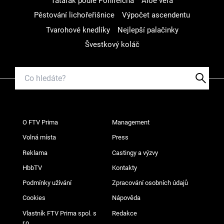
Tatarák podle Pohlreicha
Aloe vera
Pěstování lichořeřišnice
Výpočet ascendentu
Tvarohové knedlíky
Nejlepší palačinky
Švestkový koláč
O FTV Prima
Management
Volná místa
Press
Reklama
Castingy a výzvy
HbbTV
Kontakty
Podmínky užívání
Zpracování osobních údajů
Cookies
Nápověda
Vlastník FTV Prima spol. s
Redakce
r.o.