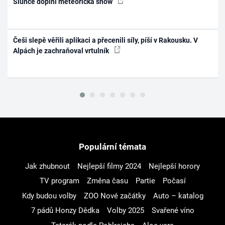
Slunce doplní meteorická show
Češi slepě věřili aplikaci a přecenili síly, píší v Rakousku. V
Alpách je zachraňoval vrtulník
Populární témata
Jak zhubnout
Nejlepší filmy 2024
Nejlepší horory
TV program
Změna času
Partie
Počasí
Kdy budou volby
ZOO Nové začátky
Auto – katalog
7 pádů Honzy Dědka
Volby 2025
Svařené víno