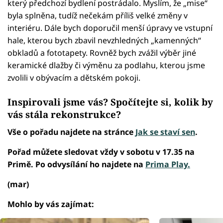
který předchozí bydlení postrádalo. Myslím, že „mise“
byla splněna, tudíž nečekám příliš velké změny v
interiéru. Dále bych doporučil menší úpravy ve vstupní
hale, kterou bych zbavil nevzhledných „kamenných“
obkladů a fototapety. Rovněž bych zvážil výběr jiné
keramické dlažby či výměnu za podlahu, kterou jsme
zvolili v obývacím a dětském pokoji.
Inspirovali jsme vás? Spočítejte si, kolik by
vás
stála rekonstrukce
?
Vše o pořadu najdete na stránce
Jak se staví sen
.
Pořad můžete sledovat vždy v sobotu v 17.35 na
Primě. Po odvysílání ho najdete na
Prima Play.
(mar)
Mohlo by vás zajímat: