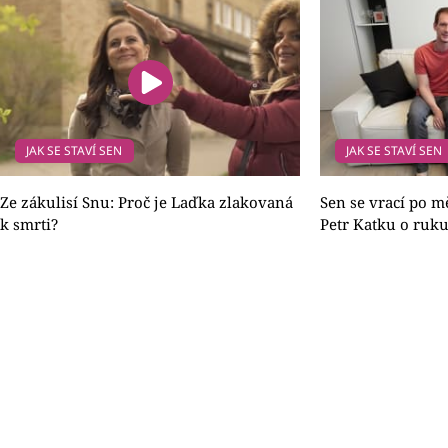
JAK SE STAVÍ SEN
JAK SE STAVÍ SEN
Ze zákulisí Snu: Proč je Laďka zlakovaná
Sen se vrací po m
k smrti?
Petr Katku o ruk