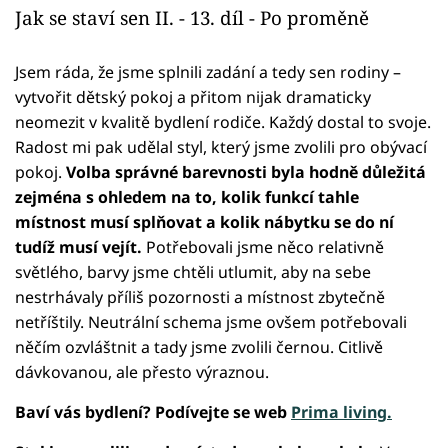
Jak se staví sen II. - 13. díl - Po proměně
Jsem ráda, že jsme splnili zadání a tedy sen rodiny –
vytvořit dětský pokoj a přitom nijak dramaticky
neomezit v kvalitě bydlení rodiče. Každý dostal to svoje.
Radost mi pak udělal styl, který jsme zvolili pro obývací
pokoj.
Volba správné barevnosti byla hodně důležitá
zejména s ohledem na to, kolik funkcí tahle
místnost musí splňovat a kolik nábytku se do ní
tudíž musí vejít.
Potřebovali jsme něco relativně
světlého, barvy jsme chtěli utlumit, aby na sebe
nestrhávaly příliš pozornosti a místnost zbytečně
netříštily. Neutrální schema jsme ovšem potřebovali
něčím ozvláštnit a tady jsme zvolili černou. Citlivě
dávkovanou, ale přesto výraznou.
Baví vás bydlení? Podívejte se web
Prima living.