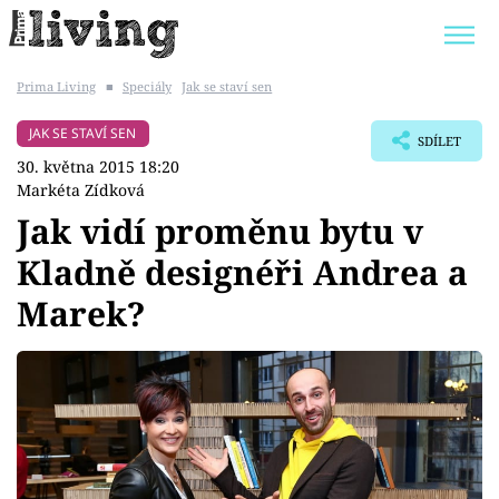
Prima Living
■
Speciály
Jak se staví sen
Trendy:
JAK UŠETŘIT
POKOJOVÉ KVĚTINY
JAK SE STAVÍ SEN
SDÍLET
BYDLENÍ SLAVNÝCH
ZAHRADA
30. května 2015 18:20
Markéta Zídková
Jak vidí proměnu bytu v
Kladně designéři Andrea a
Témata
Marek?
Bydlení
Zahrada
Design