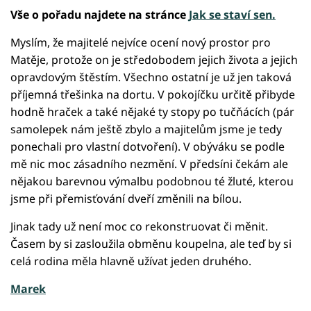
Vše o pořadu najdete na stránce
Jak se staví sen.
Myslím, že majitelé nejvíce ocení nový prostor pro
Matěje, protože on je středobodem jejich života a jejich
opravdovým štěstím. Všechno ostatní je už jen taková
příjemná třešinka na dortu. V pokojíčku určitě přibyde
hodně hraček a také nějaké ty stopy po tučňácích (pár
samolepek nám ještě zbylo a majitelům jsme je tedy
ponechali pro vlastní dotvoření). V obýváku se podle
mě nic moc zásadního nezmění. V předsíni čekám ale
nějakou barevnou výmalbu podobnou té žluté, kterou
jsme při přemisťování dveří změnili na bílou.
Jinak tady už není moc co rekonstruovat či měnit.
Časem by si zasloužila obměnu koupelna, ale teď by si
celá rodina měla hlavně užívat jeden druhého.
Marek