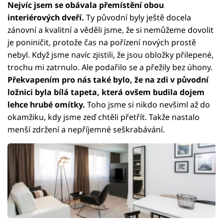
Nejvíc jsem se obávala přemístění obou
interiérových dveří.
Ty původní byly ještě docela
zánovní a kvalitní a věděli jsme, že si nemůžeme dovolit
je poniničit, protože čas na pořízení nových prostě
nebyl. Když jsme navíc zjistili, že jsou obložky přilepené,
trochu mi zatrnulo. Ale podařilo se a přežily bez úhony.
Překvapením pro nás také bylo, že na zdi v původní
ložnici byla bílá tapeta, která ovšem budila dojem
lehce hrubé omítky.
Toho jsme si nikdo nevšiml až do
okamžiku, kdy jsme zeď chtěli přetřít. Takže nastalo
menší zdržení a nepříjemné seškrabávání.