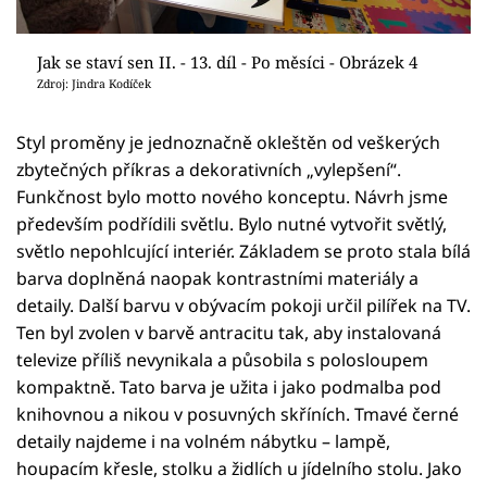
Jak se staví sen II. - 13. díl - Po měsíci - Obrázek 4
Zdroj: Jindra Kodíček
Styl proměny je jednoznačně okleštěn od veškerých
zbytečných příkras a dekorativních „vylepšení“.
Funkčnost bylo motto nového konceptu. Návrh jsme
především podřídili světlu. Bylo nutné vytvořit světlý,
světlo nepohlcující interiér. Základem se proto stala bílá
barva doplněná naopak kontrastními materiály a
detaily. Další barvu v obývacím pokoji určil pilířek na TV.
Ten byl zvolen v barvě antracitu tak, aby instalovaná
televize příliš nevynikala a působila s polosloupem
kompaktně. Tato barva je užita i jako podmalba pod
knihovnou a nikou v posuvných skříních. Tmavé černé
detaily najdeme i na volném nábytku – lampě,
houpacím křesle, stolku a židlích u jídelního stolu. Jako