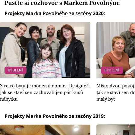
Pusťte si rozhovor s Markem Povolným:
Projekty Marka Povolného ze sezóny 2020:
Failed to fetch
BYDLENÍ
BYDLENÍ
Z retro bytu je moderní domov. Designéři
Místo dvou pokojů
Jak se staví sen zachovali jen pár kusů
Jak se staví sen 
nábytku
malý byt
Projekty Marka Povolného ze sezóny 2019: