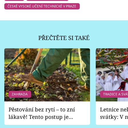
ČESKÉ VYSOKÉ UČENÍ TECHNICKÉ V PRAZE
PŘEČTĚTE SI TAKÉ
ZAHRADA
TRADICE A SVÁ
Pěstování bez rytí – to zní
Letnice ne
lákavě! Tento postup je
svátky: V n
vhodný jen pro některé
pondělí z