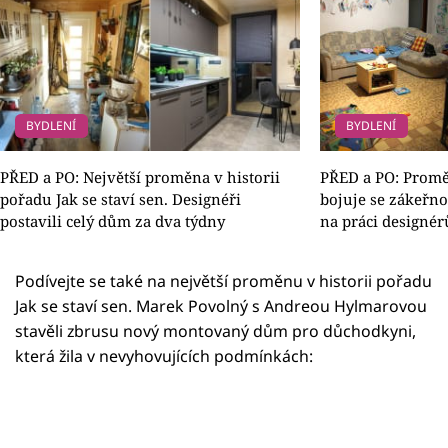
BYDLENÍ
BYDLENÍ
PŘED a PO: Největší proměna v historii
PŘED a PO: Promě
pořadu Jak se staví sen. Designéři
bojuje se zákeřno
postavili celý dům za dva týdny
na práci designér
Podívejte se také na největší proměnu v historii pořadu
Jak se staví sen. Marek Povolný s Andreou Hylmarovou
stavěli zbrusu nový montovaný dům pro důchodkyni,
která žila v nevyhovujících podmínkách:
Failed to fetch