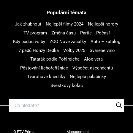
Populární témata
Jak zhubnout
Nejlepší filmy 2024
Nejlepší horory
TV program
Změna času
Partie
Počasí
Kdy budou volby
ZOO Nové začátky
Auto – katalog
7 pádů Honzy Dědka
Volby 2025
Svařené víno
Tatarák podle Pohlreicha
Aloe vera
Pěstování lichořeřišnice
Výpočet ascendentu
Tvarohové knedlíky
Nejlepší palačinky
Švestkový koláč
O FTV Prima
Management