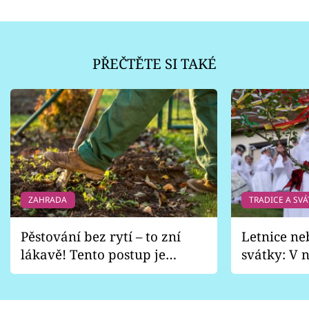
PŘEČTĚTE SI TAKÉ
ZAHRADA
TRADICE A SVÁ
Pěstování bez rytí – to zní
Letnice ne
lákavě! Tento postup je
svátky: V n
vhodný jen pro některé
pondělí z
zahrady