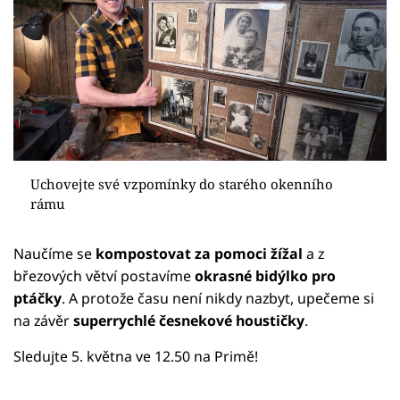
Uchovejte své vzpomínky do starého okenního
rámu
Naučíme se
kompostovat za pomoci žížal
a z
březových větví postavíme
okrasné bidýlko pro
ptáčky
. A protože času není nikdy nazbyt, upečeme si
na závěr
superrychlé česnekové houstičky
.
Sledujte 5. května ve 12.50 na Primě!