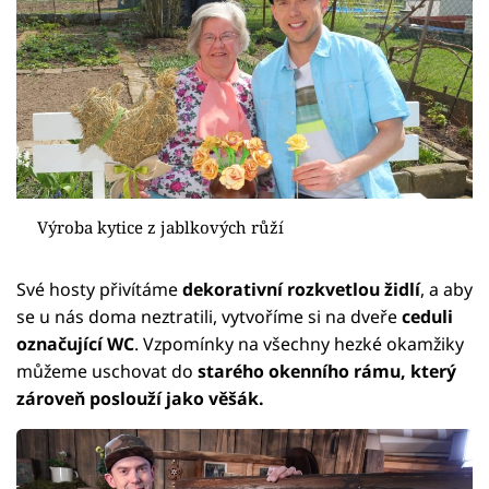
Výroba kytice z jablkových růží
Své hosty přivítáme
dekorativní rozkvetlou židlí
, a aby
se u nás doma neztratili, vytvoříme si na dveře
ceduli
označující WC
. Vzpomínky na všechny hezké okamžiky
můžeme uschovat do
starého okenního rámu, který
zároveň poslouží jako věšák.