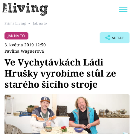
Prima Living
■
Jak na to
Trendy:
JAK UŠETŘIT
POKOJOVÉ KVĚTINY
JAK NA TO
SDÍLET
BYDLENÍ SLAVNÝCH
ZAHRADA
3. května 2019 12:50
Pavlína Wagnerová
Ve Vychytávkách Ládi
Hrušky vyrobíme stůl ze
Témata
starého šicího stroje
Bydlení
Zahrada
Design