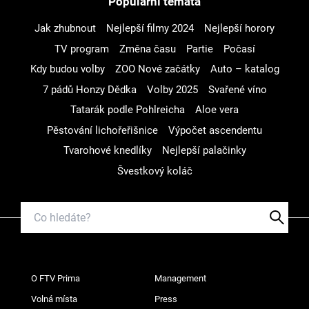
Populární témata
Jak zhubnout
Nejlepší filmy 2024
Nejlepší horory
TV program
Změna času
Partie
Počasí
Kdy budou volby
ZOO Nové začátky
Auto – katalog
7 pádů Honzy Dědka
Volby 2025
Svařené víno
Tatarák podle Pohlreicha
Aloe vera
Pěstování lichořeřišnice
Výpočet ascendentu
Tvarohové knedlíky
Nejlepší palačinky
Švestkový koláč
O FTV Prima
Management
Volná místa
Press